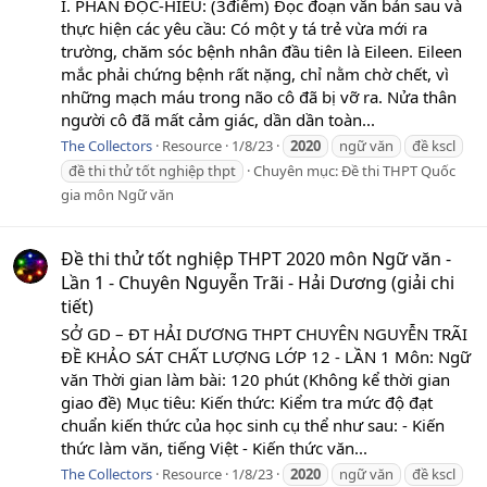
I. PHẦN ĐỌC-HIỂU: (3điểm) Đọc đoạn văn bản sau và
thực hiện các yêu cầu: Có một y tá trẻ vừa mới ra
trường, chăm sóc bệnh nhân đầu tiên là Eileen. Eileen
mắc phải chứng bệnh rất nặng, chỉ nằm chờ chết, vì
những mạch máu trong não cô đã bị vỡ ra. Nửa thân
người cô đã mất cảm giác, dần dần toàn...
The Collectors
Resource
1/8/23
2020
ngữ văn
đề kscl
đề thi thử tốt nghiệp thpt
Chuyên mục:
Đề thi THPT Quốc
gia môn Ngữ văn
Đề thi thử tốt nghiệp THPT 2020 môn Ngữ văn -
Lần 1 - Chuyên Nguyễn Trãi - Hải Dương (giải chi
tiết)
SỞ GD – ĐT HẢI DƯƠNG THPT CHUYÊN NGUYỄN TRÃI
ĐỀ KHẢO SÁT CHẤT LƯỢNG LỚP 12 - LẦN 1 Môn: Ngữ
văn Thời gian làm bài: 120 phút (Không kể thời gian
giao đề) Mục tiêu: Kiến thức: Kiểm tra mức độ đạt
chuẩn kiến thức của học sinh cụ thể như sau: - Kiến
thức làm văn, tiếng Việt - Kiến thức văn...
The Collectors
Resource
1/8/23
2020
ngữ văn
đề kscl