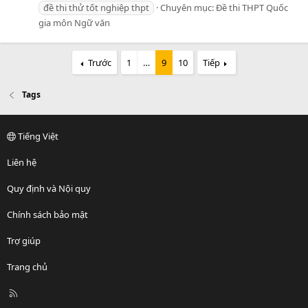
đề thi thử tốt nghiệp thpt
Chuyên mục:
Đề thi THPT Quốc
gia môn Ngữ văn
Trước
1
…
9
10
Tiếp
Tags
Tiếng Việt
Liên hệ
Quy định và Nội quy
Chính sách bảo mật
Trợ giúp
Trang chủ
R
S