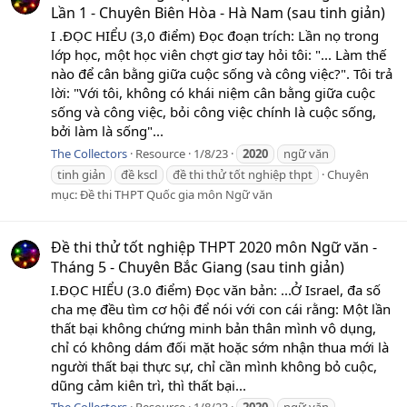
Lần 1 - Chuyên Biên Hòa - Hà Nam (sau tinh giản)
I .ĐỌC HIỂU (3,0 điểm) Đọc đoạn trích: Lần nọ trong
lớp học, một học viên chợt giơ tay hỏi tôi: "... Làm thế
nào để cân bằng giữa cuộc sống và công việc?". Tôi trả
lời: "Với tôi, không có khái niệm cân bằng giữa cuộc
sống và công việc, bỏi công việc chính là cuộc sống,
bởi làm là sống"...
The Collectors
Resource
1/8/23
2020
ngữ văn
tinh giản
đề kscl
đề thi thử tốt nghiệp thpt
Chuyên
mục:
Đề thi THPT Quốc gia môn Ngữ văn
Đề thi thử tốt nghiệp THPT 2020 môn Ngữ văn -
Tháng 5 - Chuyên Bắc Giang (sau tinh giản)
I.ĐỌC HIỂU (3.0 điểm) Đọc văn bản: ...Ở Israel, đa số
cha mẹ đều tìm cơ hội để nói với con cái rằng: Một lần
thất bại không chứng minh bản thân mình vô dụng,
chỉ có không dám đối mặt hoặc sớm nhận thua mới là
người thất bại thực sự, chỉ cần mình không bỏ cuộc,
dũng cảm kiên trì, thì thất bại...