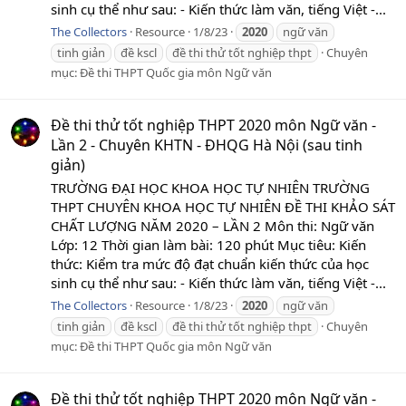
sinh cụ thể như sau: - Kiến thức làm văn, tiếng Việt -...
The Collectors
Resource
1/8/23
2020
ngữ văn
tinh giản
đề kscl
đề thi thử tốt nghiệp thpt
Chuyên
mục:
Đề thi THPT Quốc gia môn Ngữ văn
Đề thi thử tốt nghiệp THPT 2020 môn Ngữ văn -
Lần 2 - Chuyên KHTN - ĐHQG Hà Nội (sau tinh
giản)
TRƯỜNG ĐẠI HỌC KHOA HỌC TỰ NHIÊN TRƯỜNG
THPT CHUYÊN KHOA HỌC TỰ NHIÊN ĐỀ THI KHẢO SÁT
CHẤT LƯỢNG NĂM 2020 – LẦN 2 Môn thi: Ngữ văn
Lớp: 12 Thời gian làm bài: 120 phút Mục tiêu: Kiến
thức: Kiểm tra mức độ đạt chuẩn kiến thức của học
sinh cụ thể như sau: - Kiến thức làm văn, tiếng Việt -...
The Collectors
Resource
1/8/23
2020
ngữ văn
tinh giản
đề kscl
đề thi thử tốt nghiệp thpt
Chuyên
mục:
Đề thi THPT Quốc gia môn Ngữ văn
Đề thi thử tốt nghiệp THPT 2020 môn Ngữ văn -