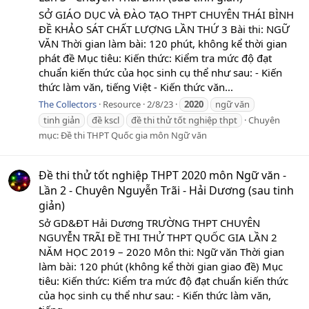
SỞ GIÁO DỤC VÀ ĐÀO TẠO THPT CHUYÊN THÁI BÌNH
ĐỀ KHẢO SÁT CHẤT LƯỢNG LẦN THỨ 3 Bài thi: NGỮ
VĂN Thời gian làm bài: 120 phút, không kể thời gian
phát đề Mục tiêu: Kiến thức: Kiểm tra mức độ đạt
chuẩn kiến thức của học sinh cụ thể như sau: - Kiến
thức làm văn, tiếng Việt - Kiến thức văn...
The Collectors
Resource
2/8/23
2020
ngữ văn
tinh giản
đề kscl
đề thi thử tốt nghiệp thpt
Chuyên
mục:
Đề thi THPT Quốc gia môn Ngữ văn
Đề thi thử tốt nghiệp THPT 2020 môn Ngữ văn -
Lần 2 - Chuyên Nguyễn Trãi - Hải Dương (sau tinh
giản)
Sở GD&ĐT Hải Dương TRƯỜNG THPT CHUYÊN
NGUYỄN TRÃI ĐỀ THI THỬ THPT QUỐC GIA LẦN 2
NĂM HỌC 2019 – 2020 Môn thi: Ngữ văn Thời gian
làm bài: 120 phút (không kể thời gian giao đề) Mục
tiêu: Kiến thức: Kiểm tra mức độ đạt chuẩn kiến thức
của học sinh cụ thể như sau: - Kiến thức làm văn,