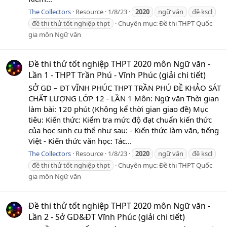
The Collectors
Resource
1/8/23
2020
ngữ văn
đề kscl
đề thi thử tốt nghiệp thpt
Chuyên mục:
Đề thi THPT Quốc
gia môn Ngữ văn
Đề thi thử tốt nghiệp THPT 2020 môn Ngữ văn -
Lần 1 - THPT Trần Phú - Vĩnh Phúc (giải chi tiết)
SỞ GD – ĐT VĨNH PHÚC THPT TRẦN PHÚ ĐỀ KHẢO SÁT
CHẤT LƯỢNG LỚP 12 - LẦN 1 Môn: Ngữ văn Thời gian
làm bài: 120 phút (Không kể thời gian giao đề) Mục
tiêu: Kiến thức: Kiểm tra mức độ đạt chuẩn kiến thức
của học sinh cụ thể như sau: - Kiến thức làm văn, tiếng
Việt - Kiến thức văn học: Tác...
The Collectors
Resource
1/8/23
2020
ngữ văn
đề kscl
đề thi thử tốt nghiệp thpt
Chuyên mục:
Đề thi THPT Quốc
gia môn Ngữ văn
Đề thi thử tốt nghiệp THPT 2020 môn Ngữ văn -
Lần 2 - Sở GD&ĐT Vĩnh Phúc (giải chi tiết)