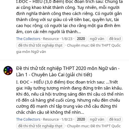
I.ĐỌC – HIỂU (3,0 điểm) Đọc đoạn trích sau: Chúng ta
ai cũng khao khát thành công. Tuy nhiên, mỗi người
định nghĩa thành công theo cách riêng. Có người gắn
thành công với sự giàu có về tiền bạc, quyền lực, tài
cao học rộng; có người lại cho rằng một gia đình êm
ấm, con cái nên người là thành...
The Collectors
Resource
1/8/23
2020
ngữ văn
đề kscl
đề thi thử tốt nghiệp thpt
Chuyên mục:
Đề thi THPT Quốc
gia môn Ngữ văn
Đề thi thử tốt nghiệp THPT 2020 môn Ngữ văn -
Lần 1 - Chuyên Lào Cai (giải chi tiết)
I. ĐỌC – HIỂU (3,0 điểm) Đọc đoạn trích sau: ...Triết
gia: Hãy tưởng tượng mình đang đứng trên sân khấu.
Khi đó, nếu cả hội trường sáng đèn thì cậu có thể nhìn
rõ đến cả hàng ghế cuối cùng. Nhưng nếu đèn chiếu
cường độ mạnh chỉ tập trung vào chỗ cậu đứng thì
chắc chắn cậu sẽ không thể nhìn...
The Collectors
Resource
1/8/23
2020
ngữ văn
đề kscl
đề thi thử tốt nghiệp thpt
Chuyên mục:
Đề thi THPT Quốc