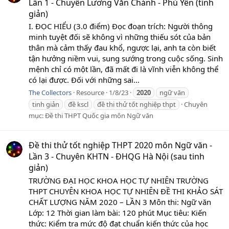
Lần 1 - Chuyên Lương Văn Chánh - Phú Yên (tinh
giản)
I. ĐỌC HIỂU (3.0 điểm) Đọc đoạn trích: Người thông
minh tuyệt đối sẽ không vì những thiếu sót của bản
thân mà cảm thấy đau khổ, ngược lại, anh ta còn biết
tận hưởng niềm vui, sung sướng trong cuộc sống. Sinh
mệnh chỉ có một lần, đã mất đi là vĩnh viễn không thể
có lại được. Đối với những sai...
The Collectors
Resource
1/8/23
2020
ngữ văn
tinh giản
đề kscl
đề thi thử tốt nghiệp thpt
Chuyên
mục:
Đề thi THPT Quốc gia môn Ngữ văn
Đề thi thử tốt nghiệp THPT 2020 môn Ngữ văn -
Lần 3 - Chuyên KHTN - ĐHQG Hà Nội (sau tinh
giản)
TRƯỜNG ĐẠI HỌC KHOA HỌC TỰ NHIÊN TRƯỜNG
THPT CHUYÊN KHOA HỌC TỰ NHIÊN ĐỀ THI KHẢO SÁT
CHẤT LƯỢNG NĂM 2020 – LẦN 3 Môn thi: Ngữ văn
Lớp: 12 Thời gian làm bài: 120 phút Mục tiêu: Kiến
thức: Kiểm tra mức độ đạt chuẩn kiến thức của học