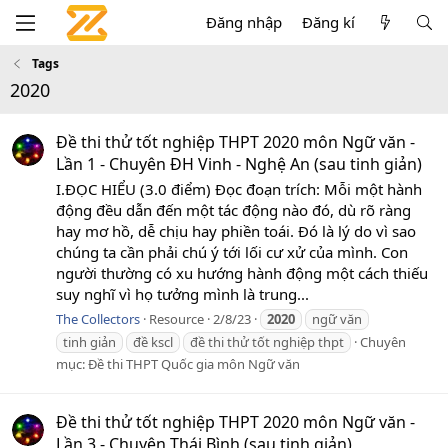
Đăng nhập
Đăng kí
Tags
2020
Đề thi thử tốt nghiệp THPT 2020 môn Ngữ văn -
Lần 1 - Chuyên ĐH Vinh - Nghệ An (sau tinh giản)
I.ĐỌC HIỂU (3.0 điểm) Đọc đoạn trích: Mỗi một hành
động đều dẫn đến một tác động nào đó, dù rõ ràng
hay mơ hồ, dễ chịu hay phiền toái. Đó là lý do vì sao
chúng ta cần phải chú ý tới lối cư xử của mình. Con
người thường có xu hướng hành động một cách thiếu
suy nghĩ vì họ tưởng mình là trung...
The Collectors
Resource
2/8/23
2020
ngữ văn
tinh giản
đề kscl
đề thi thử tốt nghiệp thpt
Chuyên
mục:
Đề thi THPT Quốc gia môn Ngữ văn
Đề thi thử tốt nghiệp THPT 2020 môn Ngữ văn -
Lần 3 - Chuyên Thái Bình (sau tinh giản)