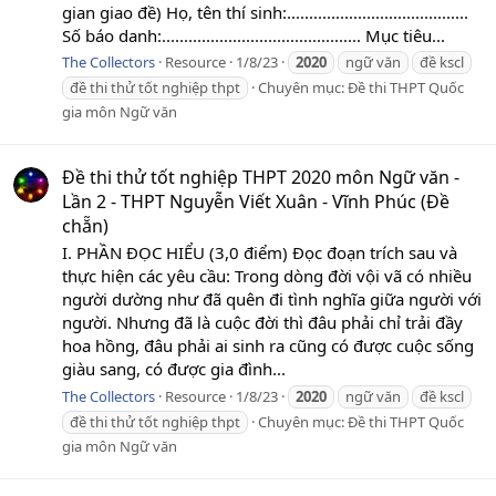
gian giao đề) Họ, tên thí sinh:.........................................
Số báo danh:............................................. Mục tiêu...
The Collectors
Resource
1/8/23
2020
ngữ văn
đề kscl
đề thi thử tốt nghiệp thpt
Chuyên mục:
Đề thi THPT Quốc
gia môn Ngữ văn
Đề thi thử tốt nghiệp THPT 2020 môn Ngữ văn -
Lần 2 - THPT Nguyễn Viết Xuân - Vĩnh Phúc (Đề
chẵn)
I. PHẦN ĐỌC HIỂU (3,0 điểm) Đọc đoạn trích sau và
thực hiện các yêu cầu: Trong dòng đời vội vã có nhiều
người dường như đã quên đi tình nghĩa giữa người với
người. Nhưng đã là cuộc đời thì đâu phải chỉ trải đầy
hoa hồng, đâu phải ai sinh ra cũng có được cuộc sống
giàu sang, có được gia đình...
The Collectors
Resource
1/8/23
2020
ngữ văn
đề kscl
đề thi thử tốt nghiệp thpt
Chuyên mục:
Đề thi THPT Quốc
gia môn Ngữ văn