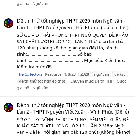
gia môn Ngữ văn
Đề thi thử tốt nghiệp THPT 2020 môn Ngữ văn -
Lần 1 - THPT Ngô Quyền - Hải Phòng (giải chi tiết)
SỞ GD – ĐT HẢI PHÒNG THPT NGÔ QUYỀN ĐỀ KHẢO
SÁT CHẤT LƯỢNG LỚP 12 - LẦN 1 Thời gian làm bài:
120 phút (Không kể thời gian giao đề) Họ, tên thí
sinh:......................................... Số báo
danh:............................................. Mục tiêu: Kiến thức:
Kiểm tra mức độ...
The Collectors
Resource
1/8/23
2020
ngữ văn
đề kscl
đề thi thử tốt nghiệp thpt
Chuyên mục:
Đề thi THPT Quốc
gia môn Ngữ văn
Đề thi thử tốt nghiệp THPT 2020 môn Ngữ văn -
Lần 2 - THPT Nguyễn Viết Xuân - Vĩnh Phúc (Đề lẻ)
SỞ GD – ĐT VĨNH PHÚC THPT NGUYỄN VIẾT XUÂN ĐỀ
KHẢO SÁT CHẤT LƯỢNG LỚP 12 - LẦN 2 Môn: Ngữ
văn – Đề lẻ Thời gian làm bài: 120 phút (Không kể thời