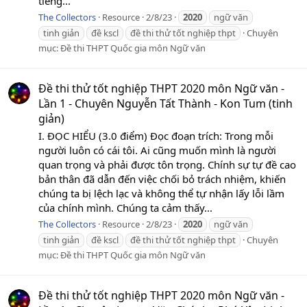
tiếng...
The Collectors
Resource
2/8/23
2020
ngữ văn
tinh giản
đề kscl
đề thi thử tốt nghiệp thpt
Chuyên
mục:
Đề thi THPT Quốc gia môn Ngữ văn
Đề thi thử tốt nghiệp THPT 2020 môn Ngữ văn -
Lần 1 - Chuyên Nguyễn Tất Thành - Kon Tum (tinh
giản)
I. ĐỌC HIỂU (3.0 điểm) Đọc đoạn trích: Trong mỗi
người luôn có cái tôi. Ai cũng muốn mình là người
quan trọng và phải được tôn trọng. Chính sự tự đề cao
bản thân đã dẫn đến việc chối bỏ trách nhiệm, khiến
chúng ta bị lệch lạc và không thể tự nhận lấy lỗi lầm
của chính mình. Chúng ta cảm thấy...
The Collectors
Resource
2/8/23
2020
ngữ văn
tinh giản
đề kscl
đề thi thử tốt nghiệp thpt
Chuyên
mục:
Đề thi THPT Quốc gia môn Ngữ văn
Đề thi thử tốt nghiệp THPT 2020 môn Ngữ văn -