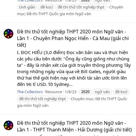
The Collectors
Resource
1/8/23
2020
ngữ văn
tinh giản
đề kscl
đề thi thử tốt nghiệp thpt
Chuyên
mục:
Đề thi THPT Quốc gia môn Ngữ văn
Đề thi thử tốt nghiệp THPT 2020 môn Ngữ văn -
Lần 1 - Chuyên Phan Ngọc Hiển - Cà Mau (giải chi
tiết)
I. ĐỌC HIỂU (3,0 điểm) Đọc văn bản sau và thực hiện
các yêu cầu bên dưới: "Ông ấy cũng giống như chúng
ta" - đây là nhận xét của giới truyền thông phương Tây
trong những ngày vừa qua về Bill Gates, người giàu
thứ hai thế giới hiện nay với khối tài sản ước tính lên
đến 96 tỉ USD. Tờ Sydney...
The Collectors
Resource
1/8/23
2020
ngữ văn
đề kscl
đề thi thử tốt nghiệp thpt
Chuyên mục:
Đề thi THPT Quốc
gia môn Ngữ văn
Đề thi thử tốt nghiệp THPT 2020 môn Ngữ văn -
Lần 1 - THPT Thanh Miện - Hải Dương (giải chi tiết)