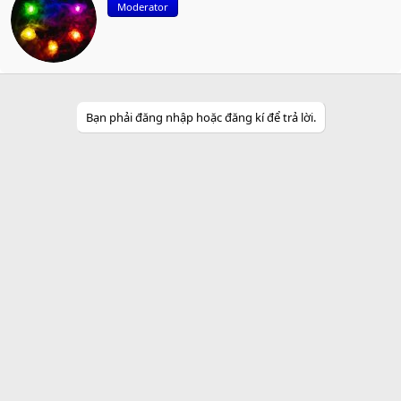
Moderator
i
t
t
e
n
b
y
Bạn phải đăng nhập hoặc đăng kí để trả lời.