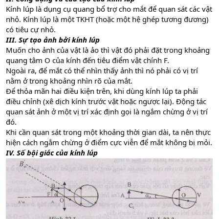
Kính lúp là dụng cụ quang bổ trợ cho mắt để quan sát các vật
nhỏ. Kính lúp là một TKHT (hoặc một hệ ghép tương đương)
có tiêu cự nhỏ.
III. Sự tạo ảnh bởi kính lúp
Muốn cho ảnh của vật là ảo thì vật đó phải đặt trong khoảng
quang tâm O của kính đến tiêu điểm vật chính F.
Ngoài ra, để mắt có thể nhìn thấy ảnh thì nó phải có vị trí
nằm ở trong khoảng nhìn rõ của mắt.
Để thỏa mãn hai điều kiện trên, khi dùng kính lúp ta phải
điều chỉnh (xê dịch kính trước vật hoặc ngược lại). Động tác
quan sát ảnh ở một vị trí xác định gọi là ngắm chừng ở vị trí
đó.
Khi cần quan sát trong một khoảng thời gian dài, ta nên thực
hiện cách ngắm chừng ở điểm cực viễn để mắt không bị mỏi.
IV. Số bội giác của kính lúp