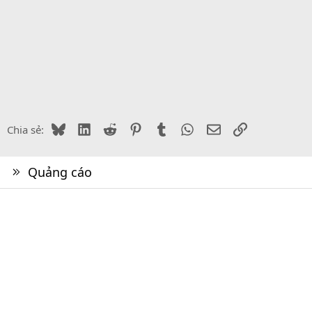
Bluesky
LinkedIn
Reddit
Pinterest
Tumblr
WhatsApp
Email
Link
Chia sẻ:
Quảng cáo