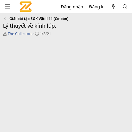
Đăng nhập
Đăng kí
Giải bài tập SGK Vật lí 11 (Cơ bản)
Lý thuyết về kính lúp.
T
C
The Collectors
1/3/21
á
r
c
e
g
a
i
t
ả
i
o
n
d
a
t
e