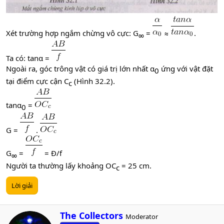
Xét trường hợp ngắm chừng vô cực: G
=
≈
.
∞​
Ta có: tanα =
Ngoài ra, góc trông vật có giá trị lớn nhất α
ứng với vật đặt
0​
tại điểm cực cận C
(Hình 32.2).
c​
tanα
=
0​
G =
.
G
=
= Đ/f
∞​
Người ta thường lấy khoảng OC
= 25 cm.
c​
Lời giải
W
The Collectors
Moderator
r