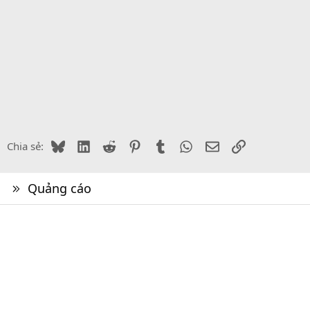
Bluesky
LinkedIn
Reddit
Pinterest
Tumblr
WhatsApp
Email
Link
Chia sẻ:
Quảng cáo