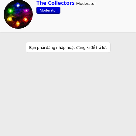
W
The Collectors
Moderator
r
Moderator
i
t
t
e
n
b
y
Bạn phải đăng nhập hoặc đăng kí để trả lời.