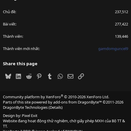
Chủ đề
237,512
Bài viết
277,422
Thành viên
139,446
Thành viên mới nhất
gamdomguncel9
Share this page
Bluesky
LinkedIn
Reddit
Pinterest
Tumblr
WhatsApp
Email
Link
®
Community platform by XenForo
© 2010-2026 XenForo Ltd.
Parts of this site powered by
add-ons from DragonByte™
©2011-2026
DragonByte Technologies
(
Details
)
Design by:
Pixel Exit
Website đang hoạt động thử nghiệm, chờ giấy phép MXH của Bộ TT &
TT.