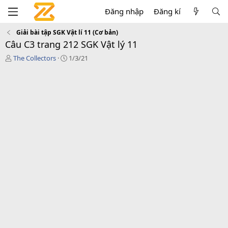
Đăng nhập
Đăng kí
Giải bài tập SGK Vật lí 11 (Cơ bản)
Câu C3 trang 212 SGK Vật lý 11
T
C
The Collectors
1/3/21
á
r
c
e
g
a
i
t
ả
i
o
n
d
a
t
e