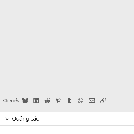
Bluesky
LinkedIn
Reddit
Pinterest
Tumblr
WhatsApp
Email
Link
Chia sẻ:
Quảng cáo