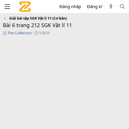
Đăng nhập
Đăng kí
Giải bài tập SGK Vật lí 11 (Cơ bản)
Bài 6 trang 212 SGK Vật lí 11
T
C
The Collectors
1/3/21
á
r
c
e
g
a
i
t
ả
i
o
n
d
a
t
e