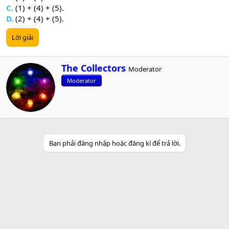
C.
(1) + (4) + (5).
D.
(2) + (4) + (5).
Lời giải
W
The Collectors
Moderator
r
Moderator
i
t
t
e
n
b
y
Bạn phải đăng nhập hoặc đăng kí để trả lời.