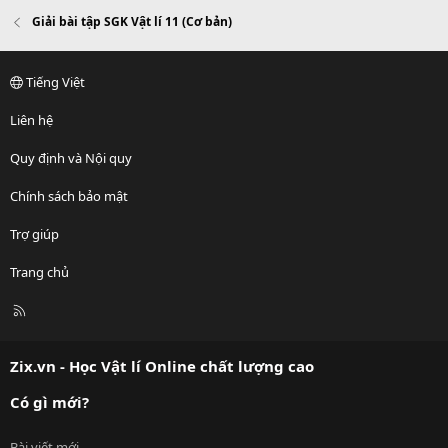
Giải bài tập SGK Vật lí 11 (Cơ bản)
Tiếng Việt
Liên hệ
Quy định và Nội quy
Chính sách bảo mật
Trợ giúp
Trang chủ
R
S
S
Zix.vn - Học Vật lí Online chất lượng cao
Có gì mới?
Bài viết mới