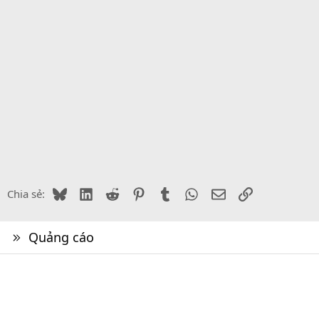
Bluesky
LinkedIn
Reddit
Pinterest
Tumblr
WhatsApp
Email
Link
Chia sẻ:
Quảng cáo