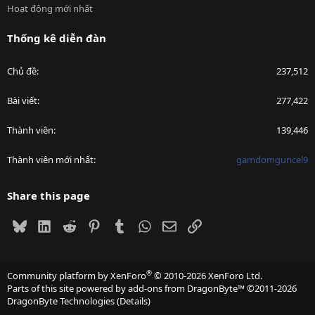
Hoạt động mới nhất
Thống kê diễn đàn
Chủ đề
237,512
Bài viết
277,422
Thành viên
139,446
Thành viên mới nhất
gamdomguncel9
Share this page
Bluesky
LinkedIn
Reddit
Pinterest
Tumblr
WhatsApp
Email
Link
®
Community platform by XenForo
© 2010-2026 XenForo Ltd.
Parts of this site powered by
add-ons from DragonByte™
©2011-2026
DragonByte Technologies
(
Details
)