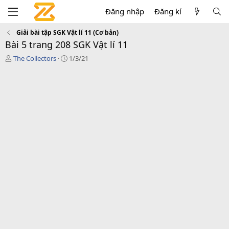
Đăng nhập
Đăng kí
Giải bài tập SGK Vật lí 11 (Cơ bản)
Bài 5 trang 208 SGK Vật lí 11
T
C
The Collectors
1/3/21
á
r
c
e
g
a
i
t
ả
i
o
n
d
a
t
e