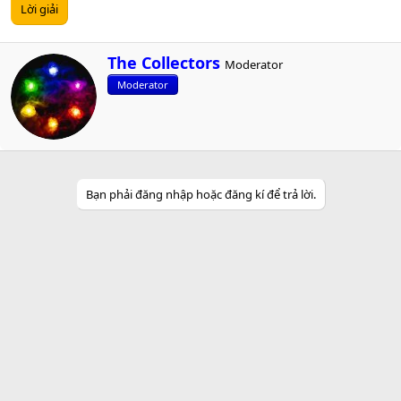
Lời giải
W
The Collectors
Moderator
r
Moderator
i
t
t
e
n
b
y
Bạn phải đăng nhập hoặc đăng kí để trả lời.