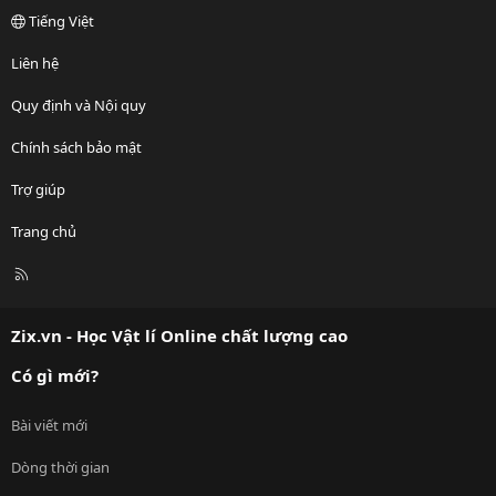
Tiếng Việt
Liên hệ
Quy định và Nội quy
Chính sách bảo mật
Trợ giúp
Trang chủ
R
S
S
Zix.vn - Học Vật lí Online chất lượng cao
Có gì mới?
Bài viết mới
Dòng thời gian