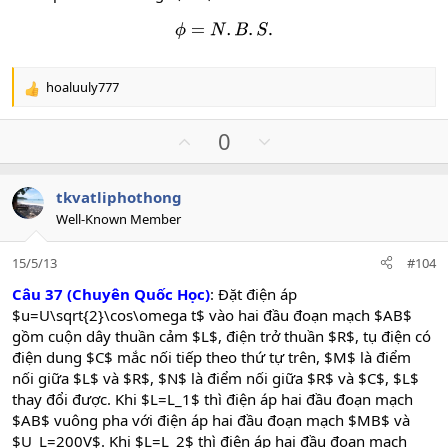
ϕ
=
N
.
B
.
S
.
hoaluuly777
R
e
a
U
D
0
c
p
o
t
v
w
i
tkvatliphothong
o
n
o
Well-Known Member
n
t
v
s
e
o
:
15/5/13
#104
t
e
Câu 37 (Chuyên Quốc Học)
: Đặt điện áp
$u=U\sqrt{2}\cos\omega t$ vào hai đầu đoạn mạch $AB$
gồm cuộn dây thuần cảm $L$, điện trở thuần $R$, tụ điện có
điện dung $C$ mắc nối tiếp theo thứ tự trên, $M$ là điểm
nối giữa $L$ và $R$, $N$ là điểm nối giữa $R$ và $C$, $L$
thay đổi được. Khi $L=L_1$ thì điện áp hai đầu đoạn mạch
$AB$ vuông pha với điện áp hai đầu đoạn mạch $MB$ và
$U_L=200V$. Khi $L=L_2$ thì điện áp hai đầu đoạn mạch