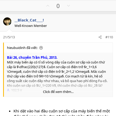
U
D
0
p
o
v
w
__Black_Cat____!
o
n
Well-Known Member
t
v
e
o
21/5/13
#110
t
e
hieubuidinh đã viết:
Bài 26, chuyên Trần Phú, 2013.
Một máy biến áp có tỉ số vòng dây của cuộn sơ cấp và cuộn thứ
cấp là $\dfrac{220}{127}$. Cuộn sơ cấp có điện trở $r_1=3,6
\Omega$, cuộn thớ cấp có điện trở $r_2=1,2 \Omega$. Mắc cuộn
thứ cấp vào điện trở $R=10 \Omega$. Coi mạch từ là kín, hệ số
công suất các cuộn dây như nhau, và bỏ qua hao phí dòng Fu-cô.
Khi cuộn sơ cấp có $U_1=220 V$, thì cuộn thứ cấp có $U_2$ là?
A.
102,5 V
Click để xem thêm...
B.
127,5 V
C.
183,3 V
D.
151,9 V
Khi dặt vào hai đầu cuộn sơ cấp của máy biến thế một