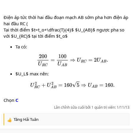
Điện áp tức thời hai đầu đoạn mạch AB sớm pha hơn điện áp
hai đầu RC (
Tại thời điểm $t=t_o+\dfrac{T}{4}$ $U_{AB}$ ngược pha so
với $U_{RC}$ tại tời điểm $t_o$
Ta có:
200
U
R
C
=
100
U
A
B
⇒
U
R
C
=
2
U
A
B
.
$U_L$ max nên:
U
R
C
2
+
U
A
B
2
=
160
5
⇒
U
A
B
=
160.
Chọn
C
Lần chỉnh sửa cuối bởi 1 quản trị viên:
1/11/13
Tăng Hải Tuân
R
e
a