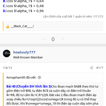
B.
\cos $\alpha_1$ = 0,64
C.
\cos $\alpha_1$ = 0,48
D.
\cos $\alpha_1$ = 0,96
Lần chỉnh sửa cuối bởi 1 quản trị viên:
1/11/13
__Black_Cat____!
R
e
a
U
D
0
c
p
o
t
v
w
i
hoaluuly777
o
n
o
Well-Known Member
n
t
v
s
e
o
:
1/6/13
#117
t
e
Annapham95 đã viết:
Bài 40 (Chuyên ĐH Vinh lần 3)
Cho đoạn mạch $AB$ theo thứ tự
gồm điện trở $R$, tụ điện $C$ và cuộn dây có điện trở thuần
$r=R$, độ tự cảm $L=C.R^{2}$. Đặt vào 2 đầu đoạn mạch điện áp
xoay chiều $u=U\sqrt{2}\cos(\omega t)$ trong đó ω có thể thay
đổi được. Khi $\omega=\omega_1$ thì điện áp cuộn dây sớm pha