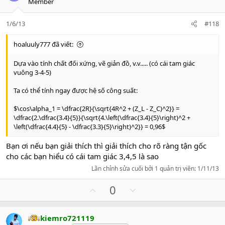
Member
n
t
v
s
e
o
:
1/6/13
#118
t
e
hoaluuly777 đã viết:
Dựa vào tính chất đối xứng, vẽ giản đồ, v.v..... (có cái tam giác
vuông 3-4-5)
Ta có thể tính ngay được hệ số công suất:
$\cos\alpha_1 = \dfrac{2R}{\sqrt{4R^2 + (Z_L - Z_C)^2}} =
\dfrac{2.\dfrac{3.4}{5}}{\sqrt{4.\left(\dfrac{3.4}{5}\right)^2 +
\left(\dfrac{4.4}{5} - \dfrac{3.3}{5}\right)^2}} = 0,96$
Bạn ơi nếu bạn giải thích thì giải thích cho rõ ràng tận gốc
cho các bạn hiểu có cái tam giác 3,4,5 là sao
Lần chỉnh sửa cuối bởi 1 quản trị viên:
1/11/13
U
D
0
p
o
v
w
kiemro721119
o
n