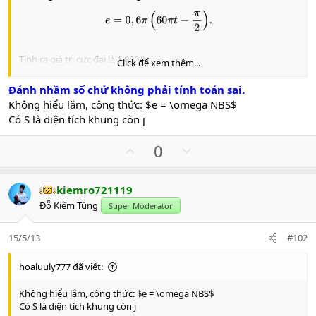
e
=
0
,
6
π
(
60
π
t
−
π
2
)
.
Tính ra giá trị cực đại là 1,88(V).
Click để xem thêm...
Tuy nhiên đầu bài yêu cầu giá trị trung bình:
Tính ra:
Đánh nhầm số chứ không phải tính toán sai.
Không hiểu lắm, công thức: $e = \omega NBS$
e
t
b
=
∫
0
T
4
e
d
t
T
4
.
Có S là diện tích khung còn j
U
D
0
p
o
v
w
kiemro721119
o
n
Tính ra:
Đỗ Kiêm Tùng
Super Moderator
t
v
e
o
e
t
b
=
1
,
2.
15/5/13
#102
t
e
Chọn $C$.
hoaluuly777 đã viết:
P/s: Công thức trung bình mình có học ở sách cũ!
Không hiểu lắm, công thức: $e = \omega NBS$
Có S là diện tích khung còn j