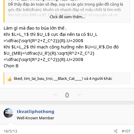
Dễ thấy đáp án toàn số đẹp, suy ra các góc trong giản đồ cũng là
góc đặc biệt(đoán). Muốn có nhanh đáp số mấu chốt là tìm mối
liện hệ giữa $R$ và $Z_C$. Thấy đáp án chỉ có số nguyên và có
Click để xem thêm...
chứa $\sqrt{2}$ nên nghĩ ngay đến việc $R=Z_C$. Hay là góc giữa
$U_{MB}$ và i là $45^0$
Làm gì mà đao to búa lớn thế .
Dựa vào $U_{Lmax}=200 V$ có thể dự đoán:
Khi $L=L_1$ thì $U_L$ cực đại nên ta có $U_L
$U_R=U_C=100\sqrt{2} \Omega$
=\dfrac{\sqrt{R^2+Z_C^2}}{R}.U=200$
Thử vào thấy $U=U_R=120\sqrt{2}$
Khi $L=L_2$ thì mạch cộng hưởng nên $U=U_R'$.Do đó
Trong TH1 có $U_{RC}=\sqrt{U^2_L-U^2}=100\sqrt{2}$
Suy ra $U'_R=U'_C=100V$
$U_{MB}=\dfrac{U_R'}{R}.\sqrt{R^2+Z_C^2}
Mọi số liệu đều hợp lí.
=\dfrac{\sqrt{R^2+Z_C^2}}{R}.U=200$
Chọn
B
Chọn B
liked
,
tim_lai_bau_troi
,
__Black_Cat____!
và 4 người khác
R
e
a
U
D
0
c
p
o
t
v
w
i
tkvatliphothong
o
n
o
Well-Known Member
n
t
v
s
e
o
:
16/5/13
#107
t