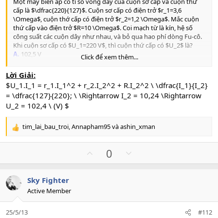
Một máy biến áp có tỉ số vòng dây của cuộn sơ cấp và cuộn thứ
cấp là $\dfrac{220}{127}$. Cuộn sơ cấp có điện trở $r_1=3,6
\Omega$, cuộn thớ cấp có điện trở $r_2=1,2 \Omega$. Mắc cuộn
thứ cấp vào điện trở $R=10 \Omega$. Coi mạch từ là kín, hệ số
công suất các cuộn dây như nhau, và bỏ qua hao phí dòng Fu-cô.
Khi cuộn sơ cấp có $U_1=220 V$, thì cuộn thứ cấp có $U_2$ là?
A.
102,5 V
Click để xem thêm...
B.
127,5 V
C.
183,3 V
Lời Giải:
D.
151,9 V
$U_1.I_1 = r_1.I_1^2 + r_2.I_2^2 + R.I_2^2
\
\dfrac{I_1}{I_2}
= \dfrac{127}{220}; \ \Rightarrow I_2 = 10,24 \Rightarrow
U_2 = 102,4 \ (V) $
tim_lai_bau_troi
,
Annapham95
và
ashin_xman
R
e
a
U
D
0
c
p
o
t
v
w
i
Sky Fighter
o
n
o
Active Member
n
t
v
s
e
o
:
25/5/13
#112
t