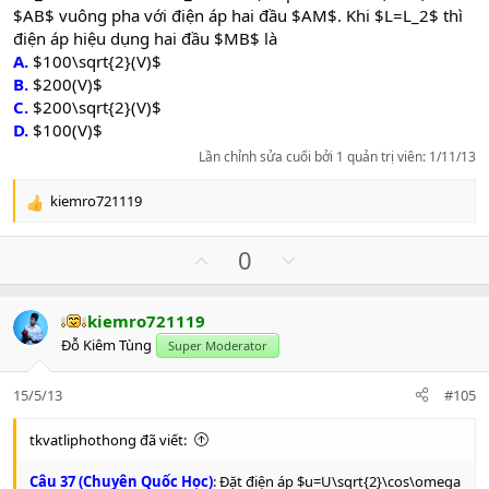
$AB$ vuông pha với điện áp hai đầu $AM$. Khi $L=L_2$ thì
điện áp hiệu dụng hai đầu $MB$ là
A.
$100\sqrt{2}(V)$
B.
$200(V)$
C.
$200\sqrt{2}(V)$
D.
$100(V)$
Lần chỉnh sửa cuối bởi 1 quản trị viên:
1/11/13
kiemro721119
R
e
a
U
D
0
c
p
o
t
v
w
i
kiemro721119
o
n
o
Đỗ Kiêm Tùng
n
Super Moderator
t
v
s
e
o
:
15/5/13
#105
t
e
tkvatliphothong đã viết:
Câu 37 (Chuyên Quốc Học)
: Đặt điện áp $u=U\sqrt{2}\cos\omega