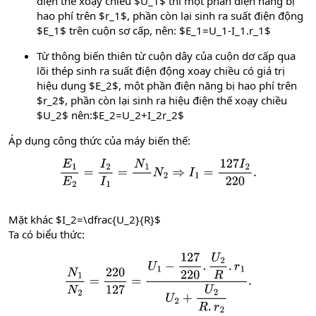
điện thế xoạy chiều $U_1$ thì một phần điện năng bị
hao phí trên $r_1$, phần còn lại sinh ra suất điện động
$E_1$ trên cuộn sơ cấp, nên: $E_1=U_1-I_1.r_1$
Từ thông biến thiên từ cuộn dây của cuộn dơ cấp qua
lõi thép sinh ra suất điện động xoay chiều có giá trị
hiệu dụng $E_2$, một phần điện năng bị hao phí trên
$r_2$, phần còn lại sinh ra hiệu điện thế xoạy chiều
$U_2$ nên:$E_2=U_2+I_2r_2$
Áp dụng công thức của máy biến thế:
E
1
E
2
=
I
2
I
1
=
N
1
N
2
⇒
I
1
=
127
I
2
220
.
Mặt khác $I_2=\dfrac{U_2}{R}$
Ta có biểu thức:
N
1
N
2
=
220
127
=
U
1
−
127
220
.
U
2
R
.
r
1
U
2
+
U
2
R
.
r
2
.