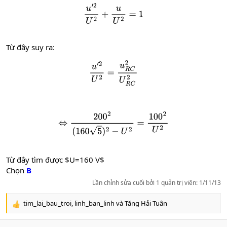
u
′
2
U
2
+
u
U
2
=
1
Từ đây suy ra:
u
′
2
U
2
=
u
R
C
2
U
R
C
2
⇔
200
2
(
160
5
)
2
−
U
2
=
100
2
U
2
Từ đây tìm được $U=160 V$
Chọn
B
Lần chỉnh sửa cuối bởi 1 quản trị viên:
1/11/13
tim_lai_bau_troi
,
linh_ban_linh
và
Tăng Hải Tuân
R
e
a