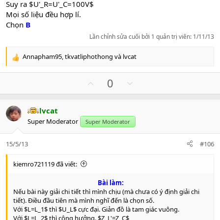
Suy ra $U'_R=U'_C=100V$
Mọi số liệu đều hợp lí.
Chọn
B
Lần chỉnh sửa cuối bởi 1 quản trị viên:
1/11/13
Annapham95
,
tkvatliphothong
và
lvcat
R
e
a
U
D
0
c
p
o
t
v
w
i
lvcat
o
n
o
Super Moderator
n
Super Moderator
t
v
s
e
o
:
15/5/13
#106
t
e
kiemro721119 đã viết:
Bài làm:
Nếu bài này giải chi tiết thì mình chịu (mà chưa có ý định giải chi
tiết). Điều đầu tiên mà mình nghĩ đến là chọn số.
Với $L=L_1$ thì $U_L$ cực đại. Giản đồ là tam giác vuông.
Với $L=L_2$ thì cộng hưởng. $Z_L'=Z_C$