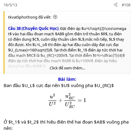
e
o
16/5/13
#108
t
e
tkvatliphothong đã viết:
Câu 38 (Chuyên Quốc Học)
:
Đặt điện áp $u=U\sqrt{2}\cos\omega
t$ vào hai đầu đoạn mạch $AB$ gồm điện trở thuần $R$, tụ điện
có điện dung $C$, cuôn dây thuần cảm $L$,mắc nối tiếp, $L$ thay
đôi được. Khi $L=L_o$ thì điện áp hai đầu cuộn dây đạt cực đại
$U_{Lmax}=160\sqrt{5}$. Tại thời điểm $t_1$ điện áp tức thời hai
đầu mạch $RC$ là $u_{RC}=200V$. Tại thời điễm $t=t+\dfrac{T}{4}$
điện áp tức thời hai đầu mạch $AB$ là $u=100V$. Điện áp hiệu
dụng hai đầu $AB$ là
Click để xem thêm...
A.
$80$
B.
$80\sqrt{2}$
Bài làm:
C.
$160\sqrt{2}$
Ban đầu $U_L$ cực đại nên $U$ vuông pha $U_{RC}$
D.
$160$
u
2
U
2
+
u
R
C
2
U
R
C
2
=
1
Ở $t_1$ và $t_2$ thì hiệu điện thế hai đoạn $AB$ vuông pha
nên: