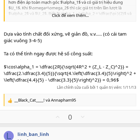
hơn điện áp toàn mạch góc $\alpha_1$ và có giá trị hiệu dung
$U_1$. Khi $\omega=\omega_2$ thì các giá trị trên lần lượt là
$\alpha_2$ và $U_2$. Biết $\alpha_1 + \alpha_2 = \dfrac{\pi }{2}$ và
Click để xem thêm...
$3U_1 = 4U_2$. Hệ số công suất của mạch khi
$\omega=\omega_1$ là
A.
\cos $\alpha_1$ = 0,75
Dựa vào tính chất đối xứng, vẽ giản đồ, v.v..... (có cái tam
B.
\cos $\alpha_1$ = 0,64
giác vuông 3-4-5)
C.
\cos $\alpha_1$ = 0,48
D.
\cos $\alpha_1$ = 0,96
Ta có thể tính ngay được hệ số công suất:
$\cos\alpha_1 = \dfrac{2R}{\sqrt{4R^2 + (Z_L - Z_C)^2}} =
\dfrac{2.\dfrac{3.4}{5}}{\sqrt{4.\left(\dfrac{3.4}{5}\right)^2 +
\left(\dfrac{4.4}{5} - \dfrac{3.3}{5}\right)^2}} = 0,96$
Lần chỉnh sửa cuối bởi 1 quản trị viên:
1/11/13
__Black_Cat____!
và
Annapham95
R
e
a
U
D
0
c
p
o
t
v
w
i
L
linh_ban_linh
o
n
o