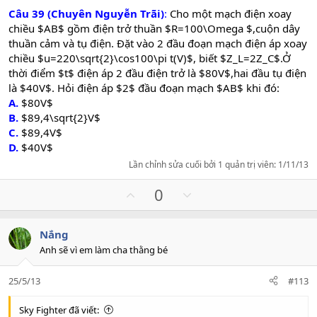
e
Câu 39 (Chuyên Nguyễn Trãi)
:
Cho một mạch điện xoay
chiều $AB$ gồm điện trở thuần $R=100\Omega $,cuộn dây
thuần cảm và tụ điện. Đặt vào 2 đầu đoạn mạch điện áp xoay
chiều $u=220\sqrt{2}\cos100\pi t(V)$, biết $Z_L=2Z_C$.Ở
thời điểm $t$ điện áp 2 đầu điện trở là $80V$,hai đầu tụ điện
là $40V$. Hỏi điện áp $2$ đầu đoạn mạch $AB$ khi đó:
A.
$80V$
B.
$89,4\sqrt{2}V$
C.
$89,4V$
D.
$40V$
Lần chỉnh sửa cuối bởi 1 quản trị viên:
1/11/13
U
D
0
p
o
v
w
Nắng
o
n
Anh sẽ vì em làm cha thằng bé
t
v
e
o
25/5/13
#113
t
e
Sky Fighter đã viết: