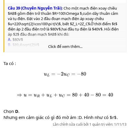
Câu 39 (Chuyên Nguyễn Trãi)
:
Cho một mạch điện xoay chiều
$AB$ gồm điện trở thuần $R=100\Omega $,cuộn dây thuần cảm
và tụ điện. Đặt vào 2 đầu đoạn mạch điện áp xoay chiều
$u=220\sqrt{2}\cos100\pi t(V)$, biết $Z_L=2Z_C$.Ở thời điểm $t$
điện áp 2 đầu điện trở là $80V$,hai đầu tụ điện là $40V$. Hỏi điện
áp $2$ đầu đoạn mạch $AB$ khi đó:
A.
$80V$
B.
$89,4\sqrt{2}V$
Click để xem thêm...
C.
$89,4V$
D.
$40V$
Ta có :
u
L
=
−
2
u
C
=
−
80
⇒
u
=
u
R
+
u
L
+
u
C
=
80
+
40
−
80
=
40
Chọn
D
.
Nhưng em cảm giác có gì đó mờ ám :D. Hình như có $r$.
Lần chỉnh sửa cuối bởi 1 quản trị viên:
1/11/13