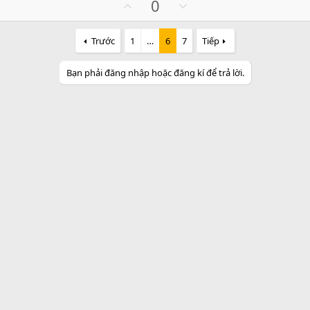
U
D
0
c
p
o
t
v
w
i
Trước
1
…
6
7
Tiếp
o
n
o
n
t
v
Bạn phải đăng nhập hoặc đăng kí để trả lời.
s
e
o
:
t
e