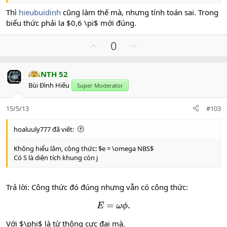
Thì
hieubuidinh
cũng làm thế mà, nhưng tính toán sai. Trong
biểu thức phải la $0,6 \pi$ mới đúng.
U
D
0
p
o
v
w
NTH 52
o
n
Bùi Đình Hiếu
Super Moderator
t
v
e
o
15/5/13
#103
t
e
hoaluuly777 đã viết:
Không hiểu lắm, công thức: $e = \omega NBS$
Có S là diện tích khung còn j
Trả lời: Công thức đó đúng nhưng vẫn có công thức:
E
=
ω
ϕ
.
Với $\phi$ là từ thông cực đại mà.