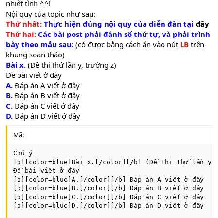
nhiệt tình ^^!
Nội quy của topic như sau:
Thứ nhất:
Thực hiện đúng nội quy của diễn đàn tại
đây
Thứ hai:
Các bài post phải đánh số thứ tự, và phải trình
bày theo mẫu sau:
(có được bằng cách ấn vào nút
LB
trên
khung soạn thảo)
Bài x.
(Đề thi thử lần y, trường z)
Đề bài viết ở đây
A.
Đáp án A viết ở đây
B.
Đáp án B viết ở đây
C.
Đáp án C viết ở đây
D.
Đáp án D viết ở đây
Mã:
Chú ý

[b][color=blue]Bài x.[/color][/b] (Đề thi thử lần y, 
Đề bài viết ở đây

[b][color=blue]A.[/color][/b] Đáp án A viết ở đây

[b][color=blue]B.[/color][/b] Đáp án B viết ở đây

[b][color=blue]C.[/color][/b] Đáp án C viết ở đây

[b][color=blue]D.[/color][/b] Đáp án D viết ở đây