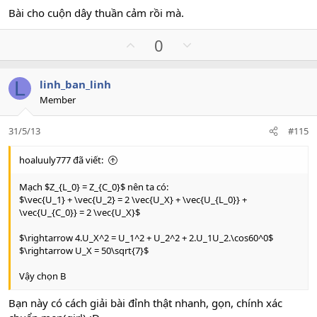
Bài cho cuộn dây thuần cảm rồi mà.
U
D
0
p
o
v
w
L
linh_ban_linh
o
n
Member
t
v
e
o
31/5/13
#115
t
e
hoaluuly777 đã viết:
Mạch $Z_{L_0} = Z_{C_0}$ nên ta có:
$\vec{U_1} + \vec{U_2} = 2 \vec{U_X} + \vec{U_{L_0}} +
\vec{U_{C_0}} = 2 \vec{U_X}$
$\rightarrow 4.U_X^2 = U_1^2 + U_2^2 + 2.U_1U_2.\cos60^0$
$\rightarrow U_X = 50\sqrt{7}$
Vậy chọn B
Bạn này có cách giải bài đỉnh thật nhanh, gọn, chính xác