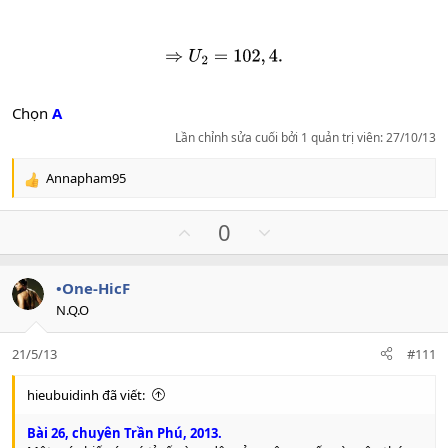
⇒
U
2
=
102
,
4.
Chọn
A
Lần chỉnh sửa cuối bởi 1 quản trị viên:
27/10/13
Annapham95
R
e
a
U
D
0
c
p
o
t
v
w
i
•One-HicF
o
n
o
N.Q.O
n
t
v
s
e
o
:
21/5/13
#111
t
e
hieubuidinh đã viết:
Bài 26, chuyên Trần Phú, 2013.