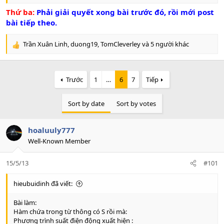
Thứ ba:
Phải giải quyết xong bài trước đó, rồi mới post
bài tiếp theo.
Trần Xuân Linh
,
duong19
,
TomCleverley
và 5 người khác
R
e
a
c
Trước
1
…
6
7
Tiếp
t
i
o
Sort by date
Sort by votes
n
s
:
hoaluuly777
Well-Known Member
15/5/13
#101
hieubuidinh đã viết:
Bài làm:
Hàm chứa trong từ thông có S rồi mà:
Phương trình suất điện động xuất hiện :