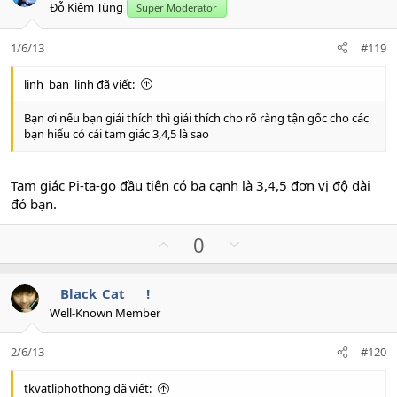
Đỗ Kiêm Tùng
Super Moderator
t
v
e
o
1/6/13
#119
t
e
linh_ban_linh đã viết:
Bạn ơi nếu bạn giải thích thì giải thích cho rõ ràng tận gốc cho các
bạn hiểu có cái tam giác 3,4,5 là sao
Tam giác Pi-ta-go đầu tiên có ba cạnh là 3,4,5 đơn vị độ dài
đó bạn.
U
D
0
p
o
v
w
__Black_Cat____!
o
n
Well-Known Member
t
v
e
o
2/6/13
#120
t
e
tkvatliphothong đã viết: