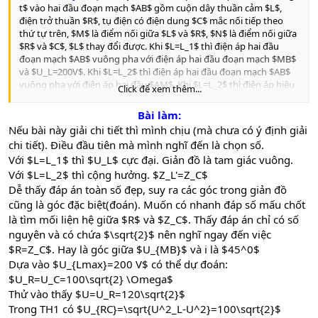
t$ vào hai đầu đoạn mạch $AB$ gồm cuộn dây thuần cảm $L$,
điện trở thuần $R$, tụ điện có điện dung $C$ mắc nối tiếp theo
thứ tự trên, $M$ là điểm nối giữa $L$ và $R$, $N$ là điểm nối giữa
$R$ và $C$, $L$ thay đổi được. Khi $L=L_1$ thì điện áp hai đầu
đoạn mạch $AB$ vuông pha với điện áp hai đầu đoạn mạch $MB$
và $U_L=200V$. Khi $L=L_2$ thì điện áp hai đầu đoạn mạch $AB$
vuông pha với điện áp hai đầu $AM$. Khi $L=L_2$ thì điện áp hiệu
Click để xem thêm...
dụng hai đầu $MB$ là
A.
$100\sqrt{2}(V)$
Bài làm:
B.
$200(V)$
Nếu bài này giải chi tiết thì mình chịu (mà chưa có ý định giải
C.
$200\sqrt{2}(V)$
chi tiết). Điều đầu tiên mà mình nghĩ đến là chọn số.
D.
$100(V)$
Với $L=L_1$ thì $U_L$ cực đại. Giản đồ là tam giác vuông.
Với $L=L_2$ thì cộng hưởng. $Z_L'=Z_C$
Dễ thấy đáp án toàn số đẹp, suy ra các góc trong giản đồ
cũng là góc đặc biệt(đoán). Muốn có nhanh đáp số mấu chốt
là tìm mối liện hệ giữa $R$ và $Z_C$. Thấy đáp án chỉ có số
nguyên và có chứa $\sqrt{2}$ nên nghĩ ngay đến việc
$R=Z_C$. Hay là góc giữa $U_{MB}$ và i là $45^0$
Dựa vào $U_{Lmax}=200 V$ có thể dự đoán:
$U_R=U_C=100\sqrt{2} \Omega$
Thử vào thấy $U=U_R=120\sqrt{2}$
Trong TH1 có $U_{RC}=\sqrt{U^2_L-U^2}=100\sqrt{2}$