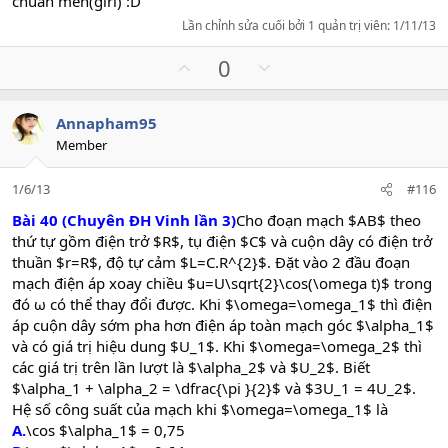
chuẩn men(girl) :D
Lần chỉnh sửa cuối bởi 1 quản trị viên:
1/11/13
U
D
0
p
o
v
w
Annapham95
o
n
Member
t
v
e
o
1/6/13
#116
t
e
Bài 40 (Chuyên ĐH Vinh lần 3)
Cho đoạn mạch $AB$ theo
thứ tự gồm điện trở $R$, tụ điện $C$ và cuộn dây có điện trở
thuần $r=R$, độ tự cảm $L=C.R^{2}$. Đặt vào 2 đầu đoạn
mạch điện áp xoay chiều $u=U\sqrt{2}\cos(\omega t)$ trong
đó ω có thể thay đổi được. Khi $\omega=\omega_1$ thì điện
áp cuộn dây sớm pha hơn điện áp toàn mạch góc $\alpha_1$
và có giá trị hiệu dung $U_1$. Khi $\omega=\omega_2$ thì
các giá trị trên lần lượt là $\alpha_2$ và $U_2$. Biết
$\alpha_1 + \alpha_2 = \dfrac{\pi }{2}$ và $3U_1 = 4U_2$.
Hệ số công suất của mạch khi $\omega=\omega_1$ là
A.
\cos $\alpha_1$ = 0,75