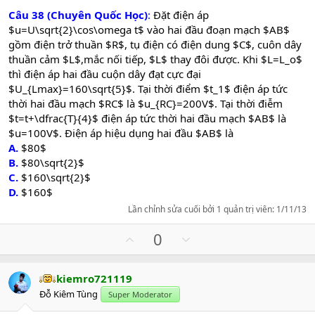
e
Câu 38 (Chuyên Quốc Học)
:
Đặt điện áp
$u=U\sqrt{2}\cos\omega t$ vào hai đầu đoạn mạch $AB$
gồm điện trở thuần $R$, tụ điện có điện dung $C$, cuôn dây
thuần cảm $L$,mắc nối tiếp, $L$ thay đôi được. Khi $L=L_o$
thì điện áp hai đầu cuộn dây đạt cực đại
$U_{Lmax}=160\sqrt{5}$. Tại thời điểm $t_1$ điện áp tức
thời hai đầu mạch $RC$ là $u_{RC}=200V$. Tại thời điễm
$t=t+\dfrac{T}{4}$ điện áp tức thời hai đầu mạch $AB$ là
$u=100V$. Điện áp hiệu dụng hai đầu $AB$ là
A.
$80$
B.
$80\sqrt{2}$
C.
$160\sqrt{2}$
D.
$160$
Lần chỉnh sửa cuối bởi 1 quản trị viên:
1/11/13
U
D
0
p
o
v
w
kiemro721119
o
n
Đỗ Kiêm Tùng
Super Moderator
t
v