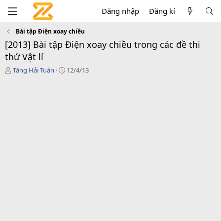
Đăng nhập
Đăng kí
Bài tập Điện xoay chiều
[2013] Bài tập Điện xoay chiều trong các đề thi
thử Vật lí
T
N
Tăng Hải Tuân
12/4/13
h
g
r
à
e
y
a
g
d
ử
s
i
t
a
r
t
e
r