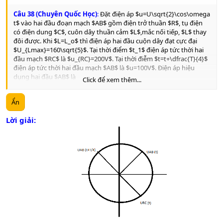
Câu 38 (Chuyên Quốc Học)
:
Đặt điện áp $u=U\sqrt{2}\cos\omega
t$ vào hai đầu đoạn mạch $AB$ gồm điện trở thuần $R$, tụ điện
có điện dung $C$, cuôn dây thuần cảm $L$,mắc nối tiếp, $L$ thay
đôi được. Khi $L=L_o$ thì điện áp hai đầu cuộn dây đạt cực đại
$U_{Lmax}=160\sqrt{5}$. Tại thời điểm $t_1$ điện áp tức thời hai
đầu mạch $RC$ là $u_{RC}=200V$. Tại thời điễm $t=t+\dfrac{T}{4}$
điện áp tức thời hai đầu mạch $AB$ là $u=100V$. Điện áp hiệu
dụng hai đầu $AB$ là
Click để xem thêm...
A.
$80$
B.
$80\sqrt{2}$
Ẩn
C.
$160\sqrt{2}$
D.
$160$
Lời giải: