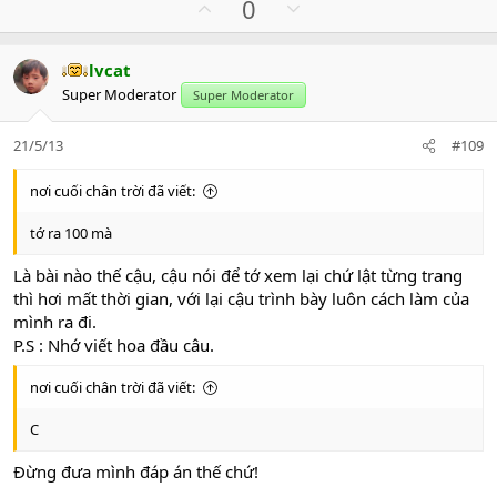
U
D
0
c
p
o
t
v
w
i
lvcat
o
n
o
Super Moderator
n
Super Moderator
t
v
s
e
o
:
21/5/13
#109
t
e
nơi cuối chân trời đã viết:
tớ ra 100 mà
Là bài nào thế cậu, cậu nói để tớ xem lại chứ lật từng trang
thì hơi mất thời gian, với lại cậu trình bày luôn cách làm của
mình ra đi.
P.S : Nhớ viết hoa đầu câu.
nơi cuối chân trời đã viết:
C
Đừng đưa mình đáp án thế chứ!