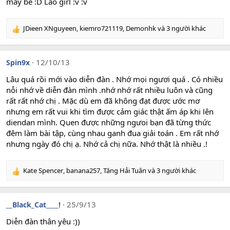
mấy bé :D Lão girl :v :v
n
s
:
JDieen XNguyeen
,
kiemro721119
,
Demonhk
và 3 người khác
R
e
a
c
12/10/13
Spin9x
t
i
Lâu quá rồi mới vào diễn đàn . Nhớ mọi ngươi quá . Có nhiều
o
nỗi nhớ về diễn đàn mình .nhớ nhớ rất nhiều luôn và cũng
n
rất rất nhớ chị . Mặc dù em đã không đạt được ước mơ
s
nhưng em rất vui khi tìm được cảm giác thật ấm áp khi lên
:
diendan mình. Quen được những ngưoi bạn đã từng thức
đêm làm bài tập, cùng nhau ganh đua giải toán . Em rất nhớ
nhưng ngày đó chị ạ. Nhớ cả chị nữa. Nhớ thật là nhiều .!
Kate Spencer
,
banana257
,
Tăng Hải Tuân
và 3 người khác
R
e
a
c
25/9/13
__Black_Cat____!
t
i
Diễn đàn thân yêu :))
o