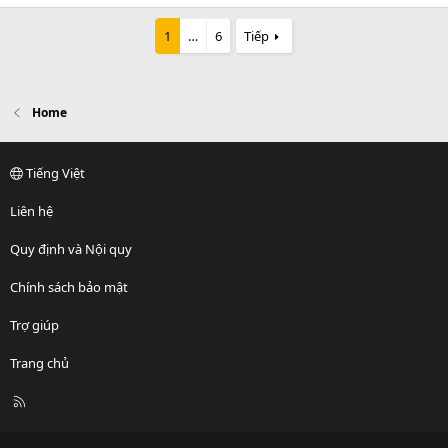
e
a
1
…
6
Tiếp
c
t
i
o
n
Home
s
:
Tiếng Việt
Liên hệ
Quy định và Nội quy
Chính sách bảo mật
Trợ giúp
Trang chủ
R
S
S