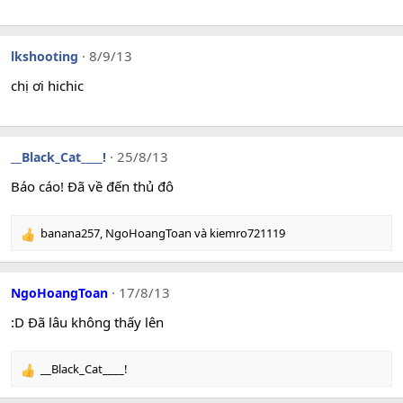
n
s
:
8/9/13
lkshooting
chị ơi hichic
25/8/13
__Black_Cat____!
Báo cáo! Đã về đến thủ đô
banana257
,
NgoHoangToan
và
kiemro721119
R
e
a
c
17/8/13
NgoHoangToan
t
i
:D Đã lâu không thấy lên
o
n
__Black_Cat____!
s
R
:
e