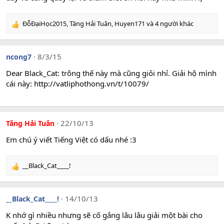
ĐỗĐạiHọc2015
,
Tăng Hải Tuân
,
Huyen171
và 4 người khác
R
e
a
c
8/3/15
ncong7
t
i
Dear Black_Cat: trông thế này mà cũng giỏi nhỉ. Giải hộ mình
o
cái này:
http://vatliphothong.vn/t/10079/
n
s
:
22/10/13
Tăng Hải Tuân
Em chú ý viết Tiếng Việt có dấu nhé :3
__Black_Cat____!
R
e
a
c
14/10/13
__Black_Cat____!
t
i
K nhớ gì nhiều nhưng sẽ cố gắng lâu lâu giải một bài cho
o