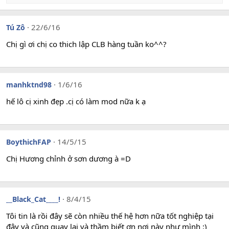
e
a
c
22/6/16
Tú Zô
t
i
Chị gì ơi chị co thich lập CLB hàng tuần ko^^?
o
n
s
:
1/6/16
manhktnd98
hế lô cị xinh đẹp .cị có làm mod nữa k ạ
14/5/15
BoythichFAP
Chị Hương chỉnh ở sơn dương à =D
8/4/15
__Black_Cat____!
Tôi tin là rồi đây sẽ còn nhiều thế hệ hơn nữa tốt nghiệp tại
đây và cũng quay lại và thầm biết ơn nơi này như mình :)