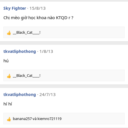
a
c
15/8/13
Sky Fighter
t
i
Chị mèo giờ học khoa nào KTQD r ?
o
n
__Black_Cat____!
s
R
:
e
a
c
1/8/13
tkvatliphothong
t
i
hú
o
n
__Black_Cat____!
s
R
:
e
a
c
24/7/13
tkvatliphothong
t
i
hí hí
o
n
banana257
và
kiemro721119
s
R
:
e