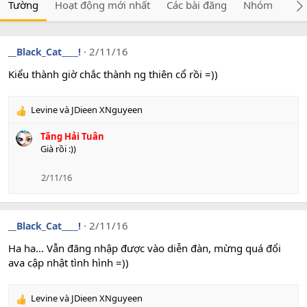
Tường
Hoạt động mới nhất
Các bài đăng
Nhóm
Giớ
2/11/16
__Black_Cat____!
Kiểu thành giờ chắc thành ng thiên cổ rồi =))
Levine
và
JDieen XNguyeen
R
e
Tăng Hải Tuân
a
Già rồi :))
c
t
i
2/11/16
o
n
s
2/11/16
__Black_Cat____!
:
Ha ha... Vẫn đăng nhập được vào diễn đàn, mừng quá đổi
ava cập nhật tình hình =))
Levine
và
JDieen XNguyeen
R