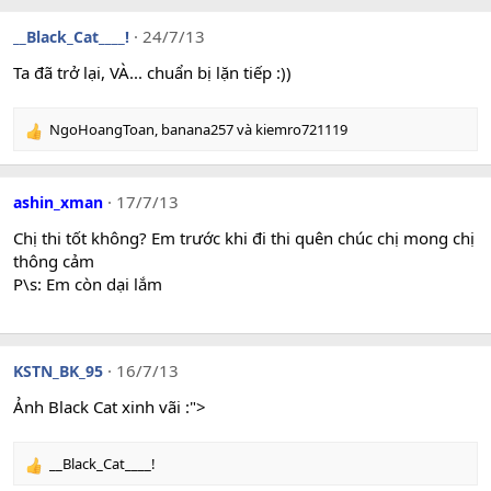
a
c
24/7/13
__Black_Cat____!
t
i
Ta đã trở lại, VÀ... chuẩn bị lặn tiếp :))
o
n
NgoHoangToan
,
banana257
và
kiemro721119
s
R
:
e
a
c
17/7/13
ashin_xman
t
i
Chị thi tốt không? Em trước khi đi thi quên chúc chị mong chị
o
thông cảm
n
P\s: Em còn dại lắm
s
:
16/7/13
KSTN_BK_95
Ảnh Black Cat xinh vãi :">
__Black_Cat____!
R