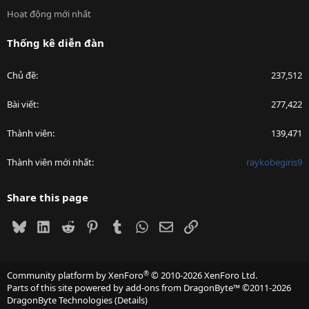
Hoạt động mới nhất
Thống kê diễn đàn
Chủ đề
237,512
Bài viết
277,422
Thành viên
139,471
Thành viên mới nhất
raykobegiris9
Share this page
Bluesky
LinkedIn
Reddit
Pinterest
Tumblr
WhatsApp
Email
Link
®
Community platform by XenForo
© 2010-2026 XenForo Ltd.
Parts of this site powered by
add-ons from DragonByte™
©2011-2026
DragonByte Technologies
(
Details
)