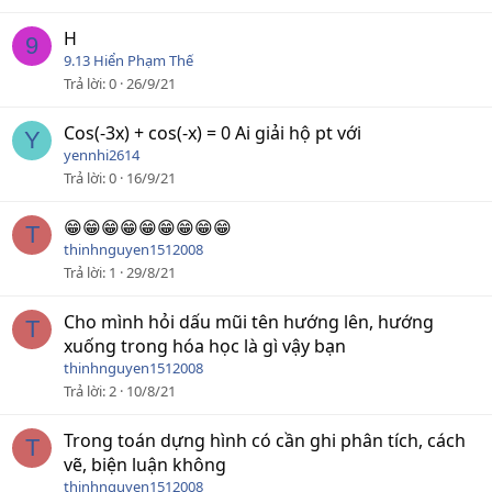
H
9
9.13 Hiển Phạm Thế
Trả lời
0
26/9/21
Cos(-3x) + cos(-x) = 0 Ai giải hộ pt với
Y
yennhi2614
Trả lời
0
16/9/21
😁😁😁😁😁😁😁😁😁
T
thinhnguyen1512008
Trả lời
1
29/8/21
Cho mình hỏi dấu mũi tên hướng lên, hướng
T
xuống trong hóa học là gì vậy bạn
thinhnguyen1512008
Trả lời
2
10/8/21
Trong toán dựng hình có cần ghi phân tích, cách
T
vẽ, biện luận không
thinhnguyen1512008