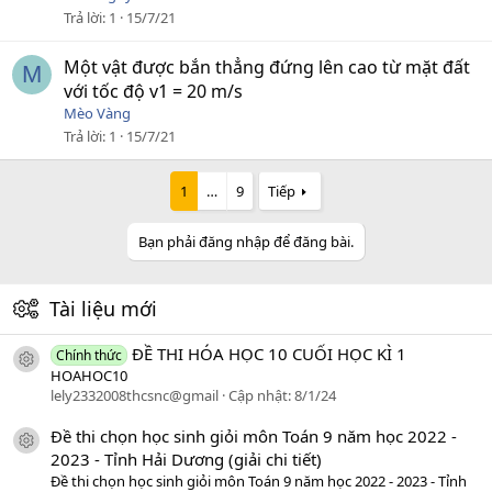
Trả lời
1
15/7/21
Một vật được bắn thẳng đứng lên cao từ mặt đất
M
với tốc độ v1 = 20 m/s
Mèo Vàng
Trả lời
1
15/7/21
1
…
9
Tiếp
Bạn phải đăng nhập để đăng bài.
Tài liệu mới
ĐỀ THI HÓA HỌC 10 CUỐI HỌC KÌ 1
Chính thức
icon tài liệu
HOAHOC10
lely2332008thcsnc@gmail
Cập nhật:
8/1/24
Đề thi chọn học sinh giỏi môn Toán 9 năm học 2022 -
icon tài liệu
2023 - Tỉnh Hải Dương (giải chi tiết)
Đề thi chọn học sinh giỏi môn Toán 9 năm học 2022 - 2023 - Tỉnh