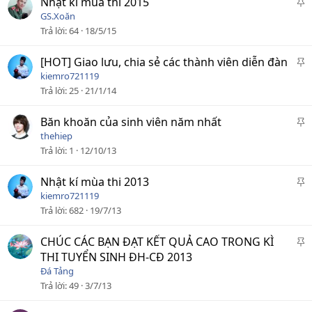
D
Nhật kí mùa thi 2015
c
á
GS.Xoăn
a
n
Trả lời
64
18/5/15
o
l
ê
D
[HOT] Giao lưu, chia sẻ các thành viên diễn đàn
n
á
kiemro721119
c
n
Trả lời
25
21/1/14
a
l
o
ê
D
Băn khoăn của sinh viên năm nhất
n
á
thehiep
c
n
Trả lời
1
12/10/13
a
l
o
ê
D
Nhật kí mùa thi 2013
n
á
kiemro721119
c
n
Trả lời
682
19/7/13
a
l
o
ê
D
CHÚC CÁC BẠN ĐẠT KẾT QUẢ CAO TRONG KÌ
n
á
THI TUYỂN SINH ĐH-CĐ 2013
c
n
Đá Tảng
a
l
Trả lời
49
3/7/13
o
ê