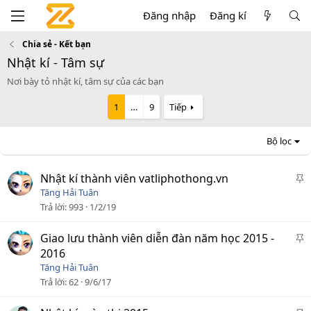
Đăng nhập
Đăng kí
Chia sẻ - Kết bạn
Nhật kí - Tâm sự
Nơi bày tỏ nhật kí, tâm sự của các bạn
1
…
9
Tiếp
Bộ lọc
D
Nhật kí thành viên vatliphothong.vn
á
Tăng Hải Tuân
n
Trả lời
993
1/2/19
l
ê
D
Giao lưu thành viên diễn đàn năm học 2015 -
n
á
2016
c
n
Tăng Hải Tuân
a
l
Trả lời
62
9/6/17
o
ê
n