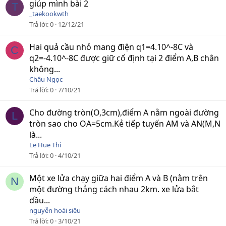
n
giúp mình bài 2
T
c
_taekookwth
a
Trả lời
0
12/12/21
o
Hai quả cầu nhỏ mang điện q1=4.10^-8C và
C
q2=-4.10^-8C được giữ cố định tại 2 điểm A,B chân
không...
Châu Ngọc
Trả lời
0
7/10/21
Cho đường tròn(O,3cm),điểm A nằm ngoài đường
L
tròn sao cho OA=5cm.Kẻ tiếp tuyến AM và AN(M,N
là...
Le Hue Thi
Trả lời
0
4/10/21
Một xe lửa chạy giữa hai điểm A và B (nằm trên
N
một đường thẳng cách nhau 2km. xe lửa bắt
đầu...
nguyễn hoài siêu
Trả lời
0
3/10/21