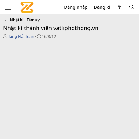
Đăng nhập
Đăng kí
Nhật kí - Tâm sự
Nhật kí thành viên vatliphothong.vn
T
N
Tăng Hải Tuân
16/8/12
h
g
r
à
e
y
a
g
d
ử
s
i
t
a
r
t
e
r