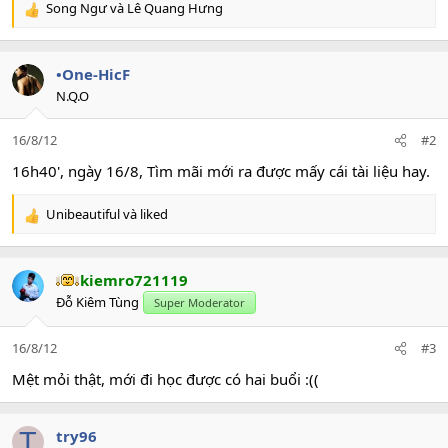
Song Ngư
và
Lê Quang Hưng
R
e
a
c
•One-HicF
t
N.Q.O
i
o
16/8/12
#2
n
s
16h40', ngày 16/8, Tìm mãi mới ra được mấy cái tài liệu hay.
:
Unibeautiful
và
liked
R
e
a
c
kiemro721119
t
Đỗ Kiêm Tùng
Super Moderator
i
o
n
16/8/12
#3
s
Mệt mỏi thật, mới đi học được có hai buổi :((
:
T
try96