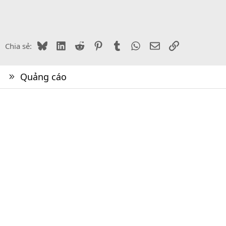
Bluesky
LinkedIn
Reddit
Pinterest
Tumblr
WhatsApp
Email
Link
Chia sẻ:
Quảng cáo