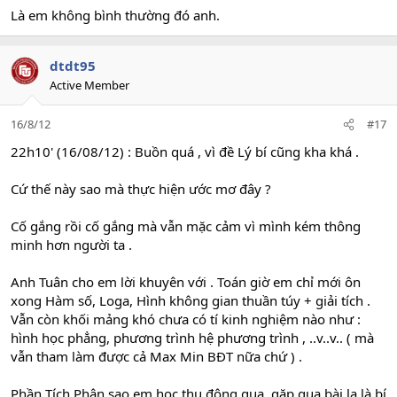
Là em không bình thường đó anh.
dtdt95
Active Member
16/8/12
#17
22h10' (16/08/12) : Buồn quá , vì đề Lý bí cũng kha khá .
Cứ thế này sao mà thực hiện ước mơ đây ?
Cố gắng rồi cố gắng mà vẫn mặc cảm vì mình kém thông
minh hơn người ta .
Anh Tuân cho em lời khuyên với . Toán giờ em chỉ mới ôn
xong Hàm số, Loga, Hình không gian thuần túy + giải tích .
Vẫn còn khối mảng khó chưa có tí kinh nghiệm nào như :
hình học phẳng, phương trình hệ phương trình , ..v..v.. ( mà
vẫn tham làm được cả Max Min BĐT nữa chứ ) .
Phần Tích Phân sao em học thụ động qua, gặp qua bài lạ là bí