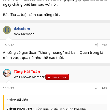
ngay chẳng biết làm sao với nó .
Bắt đầu ... tuột cảm xúc nặng rồi .
D
dzitxiem
New Member
16/8/12
#18
Ai cũng có giai đoạn "khủng hoảng" mà bạn. Quan trọng là
mình vượt qua nó như thế nào thôi.
Tăng Hải Tuân
Well-Known Member
Administrator
16/8/12
#19
dtdt95 đã viết:
22h10' (16/08/12) :
Buồn quá , vì đề Lý bí cũng kha khá .