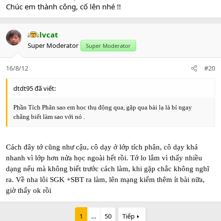
Chúc em thành công, cố lên nhé !!
lvcat
Super Moderator
Super Moderator
16/8/12
#20
dtdt95 đã viết:
Phần Tích Phân sao em học thụ động qua, gặp qua bài lạ là bí ngay
chẳng biết làm sao với nó .
Cách đây tớ cũng như cậu, cô dạy ở lớp tích phân, cô dạy khá
nhanh vì lớp hơn nửa học ngoài hết rồi. Tớ lo lắm vì thấy nhiều
dạng nếu mà không biết trước cách làm, khi gặp chắc không nghĩ
ra. Về nha lôi SGK +SBT ra làm, lên mạng kiếm thêm ít bài nữa,
giờ thấy ok rồi
1
…
50
Tiếp