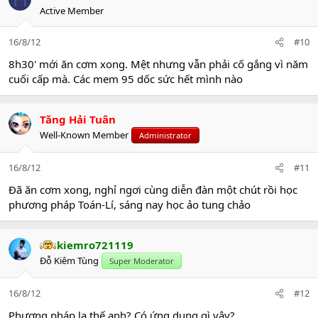
Active Member
16/8/12
#10
8h30' mới ăn cơm xong. Mệt nhưng vẫn phải cố gắng vì năm
cuối cấp mà. Các mem 95 dốc sức hết mình nào
Tăng Hải Tuân
Well-Known Member
Administrator
16/8/12
#11
Đã ăn cơm xong, nghỉ ngơi cùng diễn đàn một chút rồi học
phương pháp Toán-Lí, sáng nay học ảo tung chảo
kiemro721119
Đỗ Kiêm Tùng
Super Moderator
16/8/12
#12
Phương pháp lạ thế anh? Có ứng dụng gì vậy?