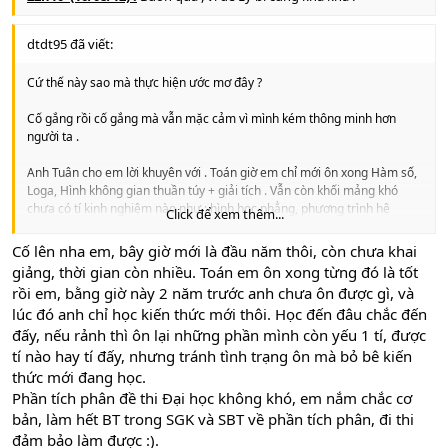
dtdt95 đã viết:
Cứ thế này sao mà thực hiện ước mơ đây ?
Cố gắng rồi cố gắng mà vẫn mặc cảm vì mình kém thông minh hơn
người ta .
Anh Tuân cho em lời khuyên với . Toán giờ em chỉ mới ôn xong Hàm số,
Loga, Hình không gian thuần túy + giải tích . Vẫn còn khối mảng khó
chưa có tí kinh nghiệm nào như : hình học phẳng, phương trình hệ
Click để xem thêm...
phương trình , ..v..v.. ( mà vẫn tham làm được cả Max Min BĐT nữa chứ
) .
Cố lên nha em, bây giờ mới là đầu năm thôi, còn chưa khai
giảng, thời gian còn nhiều. Toán em ôn xong từng đó là tốt
Phần Tích Phân sao em học thụ động qua, gặp qua bài lạ là bí ngay
rồi em, bằng giờ này 2 năm trước anh chưa ôn được gì, và
chẳng biết làm sao với nó .
lúc đó anh chỉ học kiến thức mới thôi. Học đến đâu chắc đến
đấy, nếu rảnh thì ôn lại những phần mình còn yếu 1 tí, được
Bắt đầu ... tuột cảm xúc nặng rồi .
tí nào hay tí đấy, nhưng tránh tình trạng ôn mà bỏ bê kiến
thức mới đang học.
Phần tích phân đề thi Đại học không khó, em nắm chắc cơ
bản, làm hết BT trong SGK và SBT về phần tích phân, đi thi
đảm bảo làm được :).