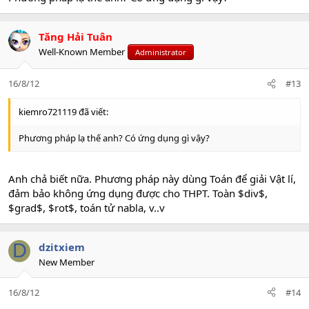
Tăng Hải Tuân
Well-Known Member
Administrator
16/8/12
#13
kiemro721119 đã viết:
Phương pháp lạ thế anh? Có ứng dụng gì vậy?
Anh chả biết nữa. Phương pháp này dùng Toán để giải Vật lí,
đảm bảo không ứng dụng được cho THPT. Toàn $div$,
$grad$, $rot$, toán tử nabla, v..v
D
dzitxiem
New Member
16/8/12
#14