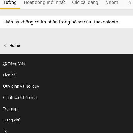
Tường
Hoạt động mới nhất
Các bài đăng
Nhóm
Giớ
Hiện tại không có tin nhắn trong hồ sơ của _taekookwth.
Home
Tiếng Việt
Liên hệ
Quy định và Nội quy
Chính sách bảo mật
Trợ giúp
Trang chủ
R