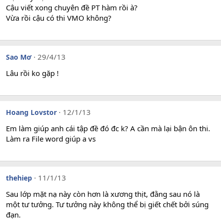
n
Cậu viết xong chuyên đề PT hàm rồi à?
s
Vừa rồi cậu có thi VMO không?
:
29/4/13
Sao Mơ
Lâu rồi ko gặp !
12/1/13
Hoang Lovstor
Em làm giúp anh cái tập đề đó đc k? A cần mà lại bận ôn thi.
Làm ra File word giúp a vs
11/1/13
thehiep
Sau lớp mặt nạ này còn hơn là xương thịt, đằng sau nó là
một tư tưởng. Tư tưởng này không thể bị giết chết bởi súng
đạn.