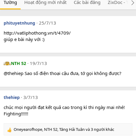
Tường
Hoạt động mới nhất
Các bài đăng
ZixDoc - Tài 
25/7/13
phituyetnhung
http://vatliphothong.vn/t/4709/
giúp e bài này với :)
19/7/13
NTH 52
@thehiep Sao số điện thoại cậu đưa, tớ gọi không được?
3/7/13
thehiep
chúc mọi người đạt kết quả cao trong kì thi ngày mai nhé!
Fighting!!!!!!
Oneyearofhope
,
NTH 52
,
Tăng Hải Tuân
và 3 người khác
R