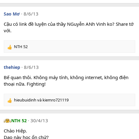
e
a
c
8/6/13
Sao Mơ
t
i
Cậu có link đề luyện của thầy NGuyễn ANh Vinh ko? Share tớ
o
với.
n
s
:
NTH 52
R
e
a
c
8/6/13
thehiep
t
i
Bế quan thôi. Không máy tính, không internet, không điện
o
thoại nữa. Fighting!
n
s
:
hieubuidinh
và
kiemro721119
R
e
a
c
30/4/13
NTH 52
t
i
Chào Hiệp.
o
Dạo này học ổn chứ?