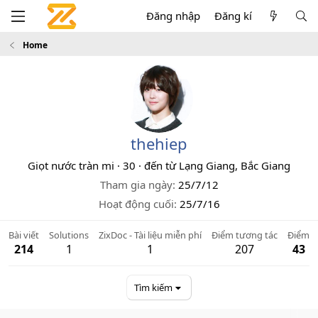
Đăng nhập
Đăng kí
Home
thehiep
Giọt nước tràn mi
·
30
·
đến từ
Lạng Giang, Bắc Giang
Tham gia ngày
25/7/12
Hoạt động cuối
25/7/16
Bài viết
Solutions
ZixDoc - Tài liệu miễn phí
Điểm tương tác
Điểm
214
1
1
207
43
Tìm kiếm