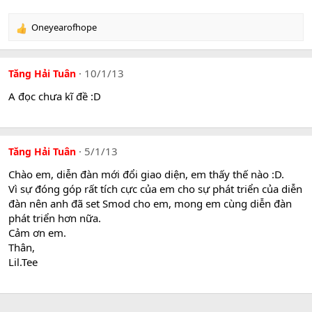
Oneyearofhope
R
e
a
c
10/1/13
Tăng Hải Tuân
t
i
A đọc chưa kĩ đề :D
o
n
s
:
5/1/13
Tăng Hải Tuân
Chào em, diễn đàn mới đổi giao diện, em thấy thế nào :D.
Vì sự đóng góp rất tích cực của em cho sự phát triển của diễn
đàn nên anh đã set Smod cho em, mong em cùng diễn đàn
phát triển hơn nữa.
Cảm ơn em.
Thân,
Lil.Tee