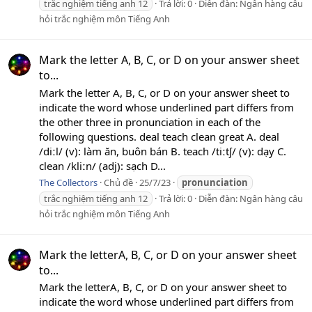
trắc nghiệm tiếng anh 12
Trả lời: 0
Diễn đàn:
Ngân hàng câu
hỏi trắc nghiệm môn Tiếng Anh
Mark the letter A, B, C, or D on your answer sheet
to...
Mark the letter A, B, C, or D on your answer sheet to
indicate the word whose underlined part differs from
the other three in pronunciation in each of the
following questions. deal teach clean great A. deal
/diːl/ (v): làm ăn, buôn bán B. teach /tiːtʃ/ (v): dạy C.
clean /kliːn/ (adj): sạch D...
The Collectors
Chủ đề
25/7/23
pronunciation
trắc nghiệm tiếng anh 12
Trả lời: 0
Diễn đàn:
Ngân hàng câu
hỏi trắc nghiệm môn Tiếng Anh
Mark the letterA, B, C, or D on your answer sheet
to...
Mark the letterA, B, C, or D on your answer sheet to
indicate the word whose underlined part differs from