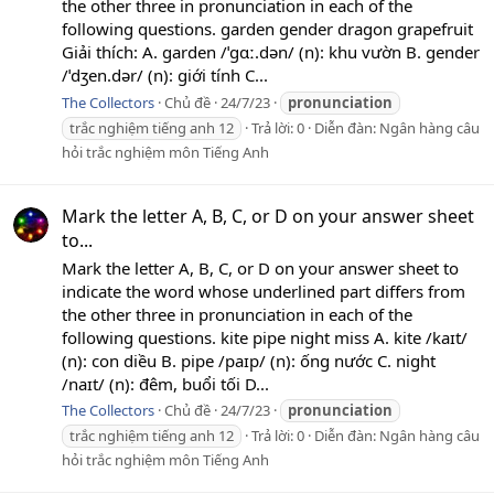
the other three in pronunciation in each of the
following questions. garden gender dragon grapefruit
Giải thích: A. garden /ˈɡɑː.dən/ (n): khu vườn B. gender
/ˈdʒen.dər/ (n): giới tính C...
The Collectors
Chủ đề
24/7/23
pronunciation
trắc nghiệm tiếng anh 12
Trả lời: 0
Diễn đàn:
Ngân hàng câu
hỏi trắc nghiệm môn Tiếng Anh
Mark the letter A, B, C, or D on your answer sheet
to...
Mark the letter A, B, C, or D on your answer sheet to
indicate the word whose underlined part differs from
the other three in pronunciation in each of the
following questions. kite pipe night miss A. kite /kaɪt/
(n): con diều B. pipe /paɪp/ (n): ống nước C. night
/naɪt/ (n): đêm, buổi tối D...
The Collectors
Chủ đề
24/7/23
pronunciation
trắc nghiệm tiếng anh 12
Trả lời: 0
Diễn đàn:
Ngân hàng câu
hỏi trắc nghiệm môn Tiếng Anh