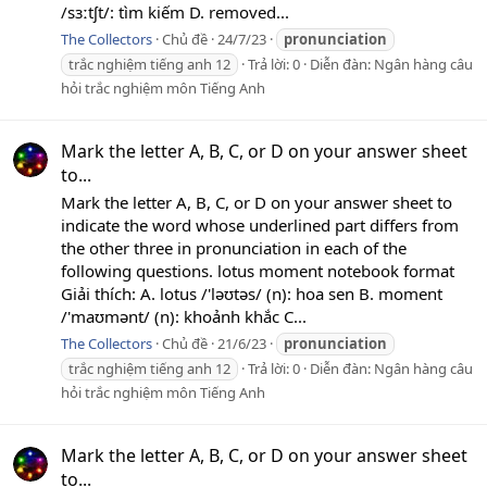
/sɜːtʃt/: tìm kiếm D. removed...
The Collectors
Chủ đề
24/7/23
pronunciation
trắc nghiệm tiếng anh 12
Trả lời: 0
Diễn đàn:
Ngân hàng câu
hỏi trắc nghiệm môn Tiếng Anh
Mark the letter A, B, C, or D on your answer sheet
to...
Mark the letter A, B, C, or D on your answer sheet to
indicate the word whose underlined part differs from
the other three in pronunciation in each of the
following questions. lotus moment notebook format
Giải thích: A. lotus /'lǝʊtǝs/ (n): hoa sen B. moment
/'maʊmənt/ (n): khoảnh khắc C...
The Collectors
Chủ đề
21/6/23
pronunciation
trắc nghiệm tiếng anh 12
Trả lời: 0
Diễn đàn:
Ngân hàng câu
hỏi trắc nghiệm môn Tiếng Anh
Mark the letter A, B, C, or D on your answer sheet
to...