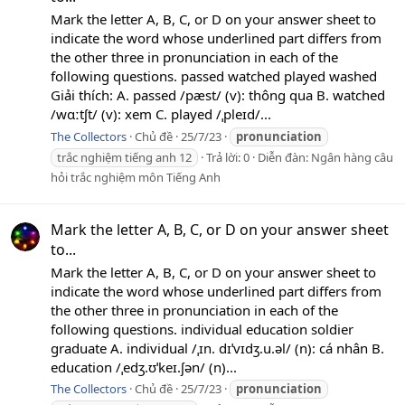
Mark the letter A, B, C, or D on your answer sheet to
indicate the word whose underlined part differs from
the other three in pronunciation in each of the
following questions. passed watched played washed
Giải thích: A. passed /pæst/ (v): thông qua B. watched
/wɑːtʃt/ (v): xem C. played /ˌpleɪd/...
The Collectors
Chủ đề
25/7/23
pronunciation
trắc nghiệm tiếng anh 12
Trả lời: 0
Diễn đàn:
Ngân hàng câu
hỏi trắc nghiệm môn Tiếng Anh
Mark the letter A, B, C, or D on your answer sheet
to...
Mark the letter A, B, C, or D on your answer sheet to
indicate the word whose underlined part differs from
the other three in pronunciation in each of the
following questions. individual education soldier
graduate A. individual /ˌɪn. dɪˈvɪdʒ.u.əl/ (n): cá nhân B.
education /ˌedʒ.ʊˈkeɪ.ʃən/ (n)...
The Collectors
Chủ đề
25/7/23
pronunciation