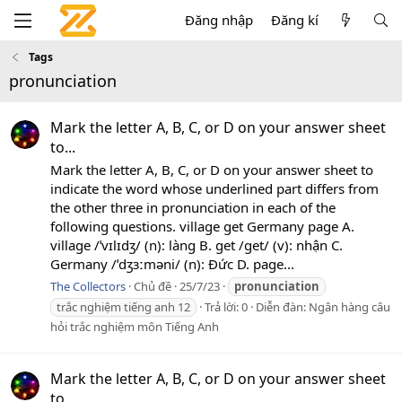
Đăng nhập
Đăng kí
Tags
pronunciation
Mark the letter A, B, C, or D on your answer sheet
to...
Mark the letter A, B, C, or D on your answer sheet to
indicate the word whose underlined part differs from
the other three in pronunciation in each of the
following questions. village get Germany page A.
village /ˈvɪlɪdʒ/ (n): làng B. get /ɡet/ (v): nhận C.
Germany /ˈdʒɜːməni/ (n): Đức D. page...
The Collectors
Chủ đề
25/7/23
pronunciation
trắc nghiệm tiếng anh 12
Trả lời: 0
Diễn đàn:
Ngân hàng câu
hỏi trắc nghiệm môn Tiếng Anh
Mark the letter A, B, C, or D on your answer sheet
to...