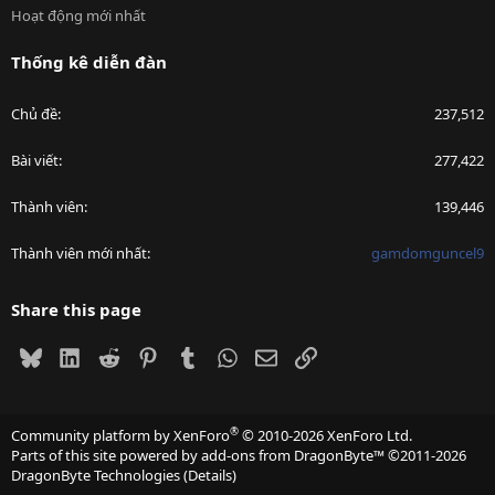
Hoạt động mới nhất
Thống kê diễn đàn
Chủ đề
237,512
Bài viết
277,422
Thành viên
139,446
Thành viên mới nhất
gamdomguncel9
Share this page
Bluesky
LinkedIn
Reddit
Pinterest
Tumblr
WhatsApp
Email
Link
®
Community platform by XenForo
© 2010-2026 XenForo Ltd.
Parts of this site powered by
add-ons from DragonByte™
©2011-2026
DragonByte Technologies
(
Details
)