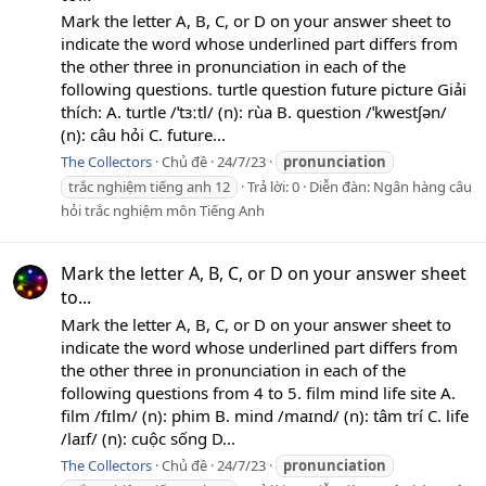
Mark the letter A, B, C, or D on your answer sheet to
indicate the word whose underlined part differs from
the other three in pronunciation in each of the
following questions. turtle question future picture Giải
thích: A. turtle /ˈtɜːtl/ (n): rùa B. question /ˈkwestʃən/
(n): câu hỏi C. future...
The Collectors
Chủ đề
24/7/23
pronunciation
trắc nghiệm tiếng anh 12
Trả lời: 0
Diễn đàn:
Ngân hàng câu
hỏi trắc nghiệm môn Tiếng Anh
Mark the letter A, B, C, or D on your answer sheet
to...
Mark the letter A, B, C, or D on your answer sheet to
indicate the word whose underlined part differs from
the other three in pronunciation in each of the
following questions from 4 to 5. film mind life site A.
film /fɪlm/ (n): phim B. mind /maɪnd/ (n): tâm trí C. life
/laɪf/ (n): cuộc sống D...
The Collectors
Chủ đề
24/7/23
pronunciation