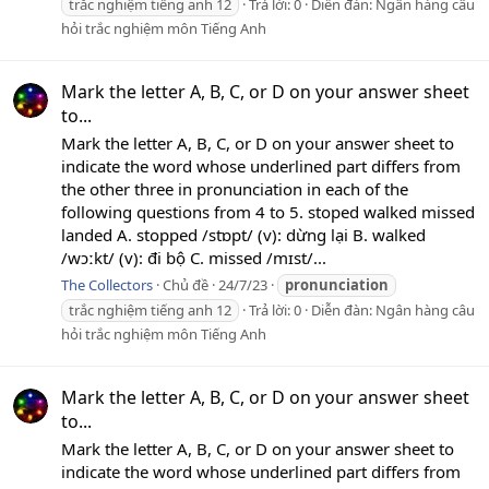
trắc nghiệm tiếng anh 12
Trả lời: 0
Diễn đàn:
Ngân hàng câu
hỏi trắc nghiệm môn Tiếng Anh
Mark the letter A, B, C, or D on your answer sheet
to...
Mark the letter A, B, C, or D on your answer sheet to
indicate the word whose underlined part differs from
the other three in pronunciation in each of the
following questions from 4 to 5. stoped walked missed
landed A. stopped /stɒpt/ (v): dừng lại B. walked
/wɔːkt/ (v): đi bộ C. missed /mɪst/...
The Collectors
Chủ đề
24/7/23
pronunciation
trắc nghiệm tiếng anh 12
Trả lời: 0
Diễn đàn:
Ngân hàng câu
hỏi trắc nghiệm môn Tiếng Anh
Mark the letter A, B, C, or D on your answer sheet
to...
Mark the letter A, B, C, or D on your answer sheet to
indicate the word whose underlined part differs from