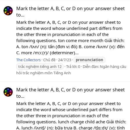
Mark the letter A, B, C, or D on your answer sheet
to...
Mark the letter A, B, C, or D on your answer sheet to
indicate the word whose underlined part differs from
the other three in pronunciation in each of the
following questions. ton come more month Giải thích:
A. ton /tʌn/ (n): tấn (đơn vị đó) B. come /kʌm/ (v): đến
C. more /mɔː(r)/ (determiner)...
The Collectors
Chủ đề
24/7/23
pronunciation
trắc nghiệm tiếng anh 12
Trả lời: 0
Diễn đàn:
Ngân hàng câu
hỏi trắc nghiệm môn Tiếng Anh
Mark the letter A, B, C, or D on your answer sheet
to...
Mark the letter A, B, C, or D on your answer sheet to
indicate the word whose underlined part differs from
the other three in pronunciation in each of the
following questions. lunch charge child ache Giải thích:
A. lunch /lʌntʃ/ (n): bữa trưa B. charge /tʃɑːdʒ/ (v): tính