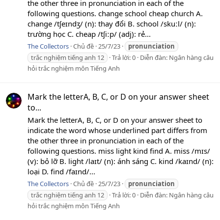
the other three in pronunciation in each of the
following questions. change school cheap church A.
change /tʃeɪndʒ/ (n): thay đổi B. school /skuːl/ (n):
trường học C. cheap /tʃiːp/ (adj): rẻ...
The Collectors
Chủ đề
25/7/23
pronunciation
trắc nghiệm tiếng anh 12
Trả lời: 0
Diễn đàn:
Ngân hàng câu
hỏi trắc nghiệm môn Tiếng Anh
Mark the letterA, B, C, or D on your answer sheet
to...
Mark the letterA, B, C, or D on your answer sheet to
indicate the word whose underlined part differs from
the other three in pronunciation in each of the
following questions. miss light kind find A. miss /mɪs/
(v): bỏ lỡ B. light /laɪt/ (n): ánh sáng C. kind /kaɪnd/ (n):
loại D. find /faɪnd/...
The Collectors
Chủ đề
25/7/23
pronunciation
trắc nghiệm tiếng anh 12
Trả lời: 0
Diễn đàn:
Ngân hàng câu
hỏi trắc nghiệm môn Tiếng Anh