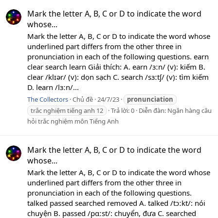
Mark the letter A, B, C or D to indicate the word
whose...
Mark the letter A, B, C or D to indicate the word whose
underlined part differs from the other three in
pronunciation in each of the following questions. earn
clear search learn Giải thích: A. earn /ɜːn/ (v): kiếm B.
clear /klɪər/ (v): dọn sạch C. search /sɜːtʃ/ (v): tìm kiếm
D. learn /lɜːn/...
The Collectors
Chủ đề
24/7/23
pronunciation
trắc nghiệm tiếng anh 12
Trả lời: 0
Diễn đàn:
Ngân hàng câu
hỏi trắc nghiệm môn Tiếng Anh
Mark the letter A, B, C or D to indicate the word
whose...
Mark the letter A, B, C or D to indicate the word whose
underlined part differs from the other three in
pronunciation in each of the following questions.
talked passed searched removed A. talked /tɔːkt/: nói
chuyện B. passed /pɑːst/: chuyển, đưa C. searched