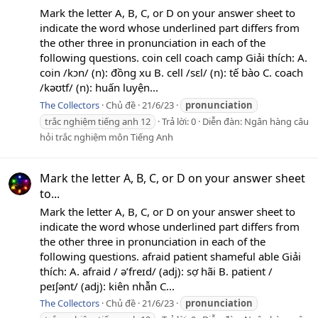
Mark the letter A, B, C, or D on your answer sheet to
indicate the word whose underlined part differs from
the other three in pronunciation in each of the
following questions. coin cell coach camp Giải thích: A.
coin /kͻn/ (n): đồng xu B. cell /sεl/ (n): tế bào C. coach
/kəʊtf/ (n): huấn luyện...
The Collectors
Chủ đề
21/6/23
pronunciation
trắc nghiệm tiếng anh 12
Trả lời: 0
Diễn đàn:
Ngân hàng câu
hỏi trắc nghiệm môn Tiếng Anh
Mark the letter A, B, C, or D on your answer sheet
to...
Mark the letter A, B, C, or D on your answer sheet to
indicate the word whose underlined part differs from
the other three in pronunciation in each of the
following questions. afraid patient shameful able Giải
thích: A. afraid / ə’freɪd/ (adj): sợ hãi B. patient /
peɪʃənt/ (adj): kiên nhẫn C...
The Collectors
Chủ đề
21/6/23
pronunciation