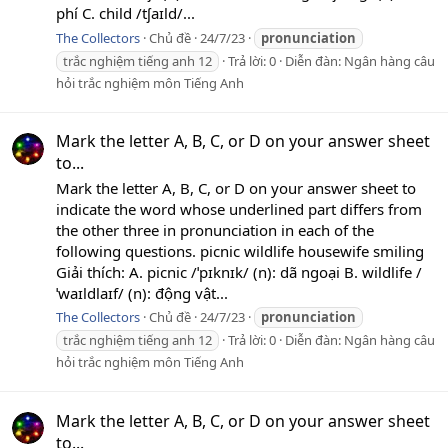
phí C. child /tʃaɪld/...
The Collectors
Chủ đề
24/7/23
pronunciation
trắc nghiệm tiếng anh 12
Trả lời: 0
Diễn đàn:
Ngân hàng câu
hỏi trắc nghiệm môn Tiếng Anh
Mark the letter A, B, C, or D on your answer sheet
to...
Mark the letter A, B, C, or D on your answer sheet to
indicate the word whose underlined part differs from
the other three in pronunciation in each of the
following questions. picnic wildlife housewife smiling
Giải thích: A. picnic /ˈpɪknɪk/ (n): dã ngoại B. wildlife /
ˈwaɪldlaɪf/ (n): động vật...
The Collectors
Chủ đề
24/7/23
pronunciation
trắc nghiệm tiếng anh 12
Trả lời: 0
Diễn đàn:
Ngân hàng câu
hỏi trắc nghiệm môn Tiếng Anh
Mark the letter A, B, C, or D on your answer sheet
to...