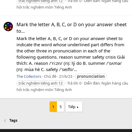
trắc nghiệm tiếng anh 12
Trả lời: 0
Diễn đàn:
Ngân hàng câu
hỏi trắc nghiệm môn Tiếng Anh
Mark the letter A, B, C, or D on your answer sheet
to...
Mark the letter A, B, C, or D on your answer sheet to
indicate the word whose underlined part differs from
the other three in pronunciation in each of the
following questions. reason summer safety crisis Giải
thích: A. reason /'ri:zn/ (n): lý do B. summer /'sʌmə/
(n): mùa hè C. safety /'seɪfti/...
The Collectors
Chủ đề
21/6/23
pronunciation
trắc nghiệm tiếng anh 12
Trả lời: 0
Diễn đàn:
Ngân hàng câu
hỏi trắc nghiệm môn Tiếng Anh
1
5
Tiếp
Tags