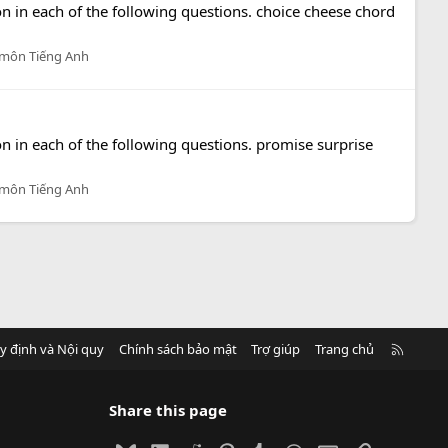
on in each of the following questions. choice cheese chord
 môn Tiếng Anh
on in each of the following questions. promise surprise
 môn Tiếng Anh
R
y định và Nội quy
Chính sách bảo mật
Trợ giúp
Trang chủ
S
S
Share this page