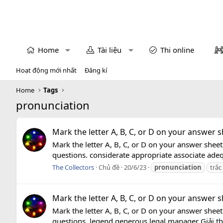
Home
Tài liệu
Thi online
Hoạt động mới nhất
Đăng kí
Home
Tags
pronunciation
Mark the letter A, B, C, or D on your answer sh
Mark the letter A, B, C, or D on your answer sheet
questions. considerate appropriate associate adequa
The Collectors
Chủ đề
20/6/23
pronunciation
trắc
Mark the letter A, B, C, or D on your answer sh
Mark the letter A, B, C, or D on your answer sheet
questions. legend generous legal manager Giải thích