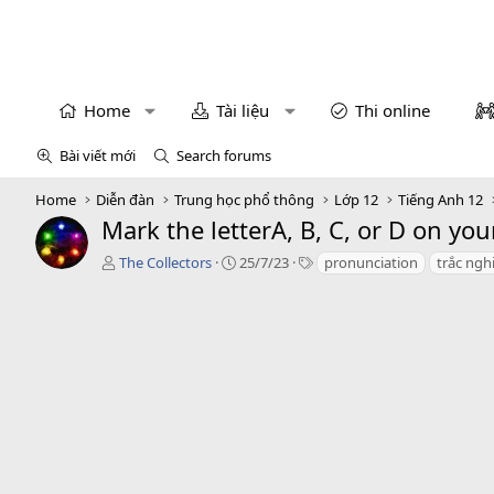
Home
Tài liệu
Thi online
Bài viết mới
Search forums
Home
Diễn đàn
Trung học phổ thông
Lớp 12
Tiếng Anh 12
Mark the letterA, B, C, or D on you
T
C
T
The Collectors
25/7/23
pronunciation
trắc ngh
á
r
a
c
e
g
g
a
s
i
t
ả
i
o
n
d
a
t
e