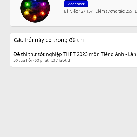
r
Moderator
i
Bài viết
127,157
Điểm tương tác
265
t
t
e
n
b
Câu hỏi này có trong đề thi
y
Đề thi thử tốt nghiệp THPT 2023 môn Tiếng Anh - Lầ
50 câu hỏi
60 phút
217 lượt thi