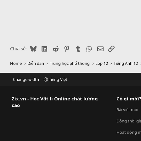
Bluesky
LinkedIn
Reddit
Pinterest
Tumblr
WhatsApp
Email
Link
Chia sẻ:
Home
Diễn đàn
Trung học phổ thông
Lớp 12
Tiếng Anh 12
Change width
Tiếng Việt
Zix.vn - Học Vật lí Online chất lượng
Có gì mới
cao
Bài viết mới
Dòng thời gi
Hoạt động m