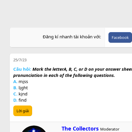
Đăng kí nhanh tài khoản với
Facebook
25/7/23
Câu hỏi:
Mark the letterA, B, C, or D on your answer shee
pronunciation in each of the following questions.
A.
m
i
ss
B.
l
i
ght
C.
k
i
nd
D.
f
nd
Lời giải
W
The Collectors
Moderator