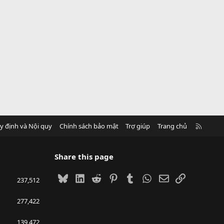
R
y định và Nội quy
Chính sách bảo mật
Trợ giúp
Trang chủ
S
S
Share this page
Bluesky
LinkedIn
Reddit
Pinterest
Tumblr
WhatsApp
Email
Link
237,512
277,422
139,472