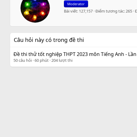
r
Moderator
i
Bài viết
127,157
Điểm tương tác
265
t
t
e
n
b
Câu hỏi này có trong đề thi
y
Đề thi thử tốt nghiệp THPT 2023 môn Tiếng Anh - Lầ
50 câu hỏi
60 phút
204 lượt thi