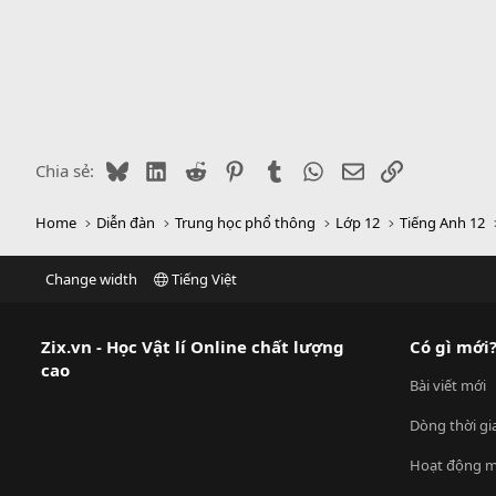
Bluesky
LinkedIn
Reddit
Pinterest
Tumblr
WhatsApp
Email
Link
Chia sẻ:
Home
Diễn đàn
Trung học phổ thông
Lớp 12
Tiếng Anh 12
Change width
Tiếng Việt
Zix.vn - Học Vật lí Online chất lượng
Có gì mới
cao
Bài viết mới
Dòng thời gi
Hoạt động m