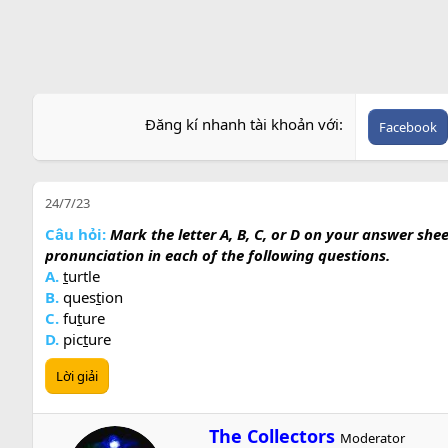
Đăng kí nhanh tài khoản với
Facebook
24/7/23
Câu hỏi:
Mark the letter A, B, C, or D on your answer she
pronunciation in each of the following questions.
A.
t
urtle
B.
ques
t
ion
C.
fu
t
ure
D.
pic
t
ure
Lời giải
W
The Collectors
Moderator