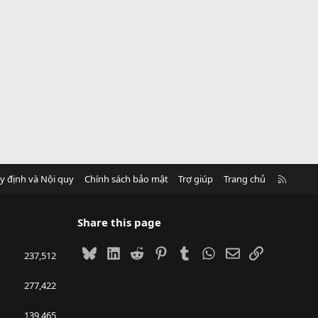
R
y định và Nội quy
Chính sách bảo mật
Trợ giúp
Trang chủ
S
S
Share this page
Bluesky
LinkedIn
Reddit
Pinterest
Tumblr
WhatsApp
Email
Link
237,512
277,422
139,465