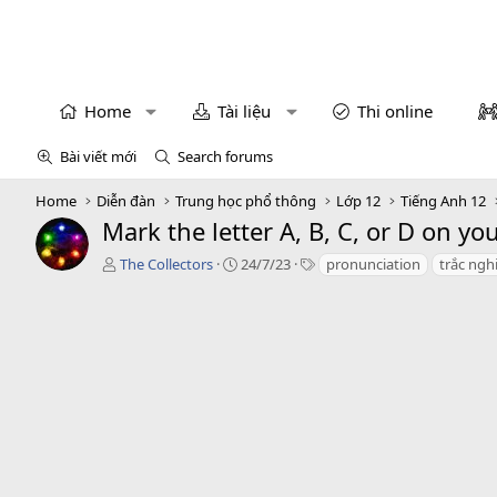
Home
Tài liệu
Thi online
Bài viết mới
Search forums
Home
Diễn đàn
Trung học phổ thông
Lớp 12
Tiếng Anh 12
Mark the letter A, B, C, or D on yo
T
C
T
The Collectors
24/7/23
pronunciation
trắc ngh
á
r
a
c
e
g
g
a
s
i
t
ả
i
o
n
d
a
t
e