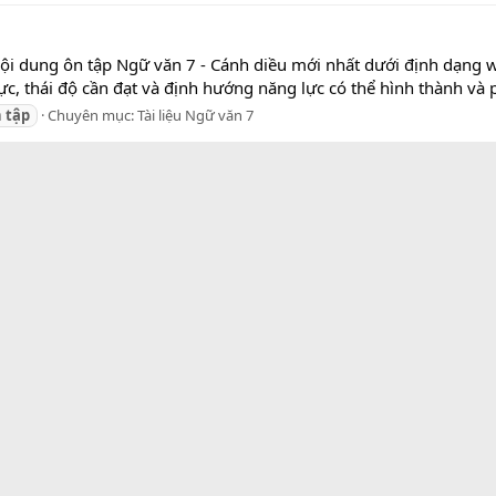
Nội dung ôn tập Ngữ văn 7 - Cánh diều mới nhất dưới định dạng w
ực, thái độ cần đạt và định hướng năng lực có thể hình thành và p
n
tập
Chuyên mục:
Tài liệu Ngữ văn 7
Liên hệ
Qu
?
Thống kê diễn đàn
Chủ đề
an
Bài viết
ới nhất
Thành viên