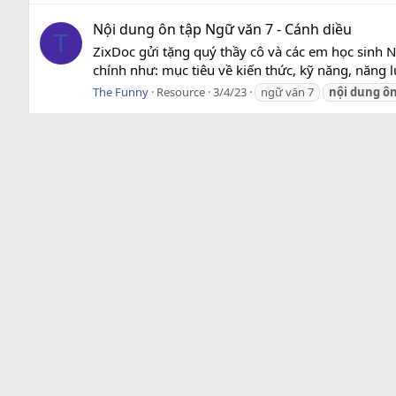
Nội dung ôn tập Ngữ văn 7 - Cánh diều
T
ZixDoc gửi tặng quý thầy cô và các em học sinh 
chính như: mục tiêu về kiến thức, kỹ năng, năng l
The Funny
Resource
3/4/23
ngữ văn 7
nội
dung
ô
Home
Tags
Change width
Tiếng Việt
Zix.vn - Học Vật lí Online chất lượng
Có gì mới
cao
Bài viết mới
Dòng thời gi
Hoạt động m