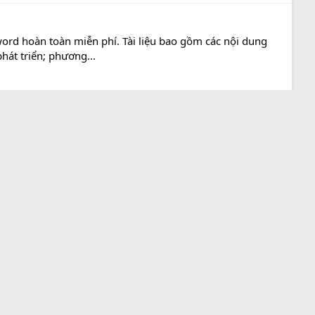
ord hoàn toàn miễn phí. Tài liệu bao gồm các nội dung
hát triển; phương...
R
y định và Nội quy
Chính sách bảo mật
Trợ giúp
Trang chủ
S
S
Share this page
Bluesky
LinkedIn
Reddit
Pinterest
Tumblr
WhatsApp
Email
237,512
277,422
139,446