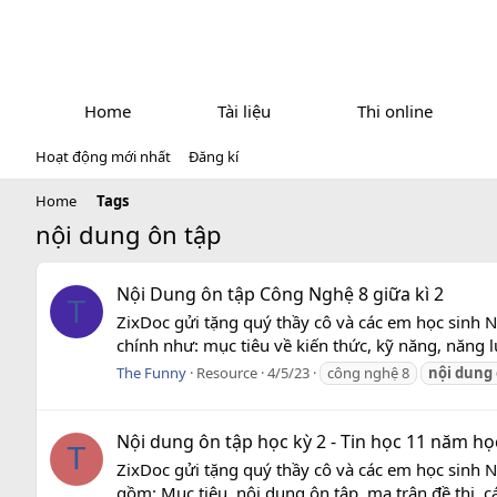
Home
Tài liệu
Thi online
Hoạt động mới nhất
Đăng kí
Home
Tags
nội dung ôn tập
Nội Dung ôn tập Công Nghệ 8 giữa kì 2
T
ZixDoc gửi tặng quý thầy cô và các em học sinh 
chính như: mục tiêu về kiến thức, kỹ năng, năng l
The Funny
Resource
4/5/23
công nghệ 8
nội
dung
Nội dung ôn tập học kỳ 2 - Tin học 11 năm họ
T
ZixDoc gửi tặng quý thầy cô và các em học sinh N
gồm: Mục tiêu, nội dung ôn tập, ma trận đề thi, cá