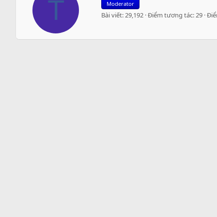
T
Moderator
i
Bài viết
29,192
Điểm tương tác
29
Đi
t
t
e
n
b
y