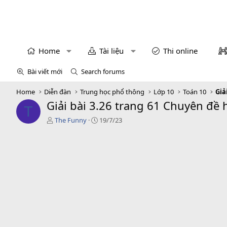
Home
Tài liệu
Thi online
Bài viết mới
Search forums
Home
Diễn đàn
Trung học phổ thông
Lớp 10
Toán 10
Giải bài 3.26 trang 61 Chuyên đề h
T
T
C
The Funny
19/7/23
á
r
c
e
g
a
i
t
ả
i
o
n
d
a
t
e