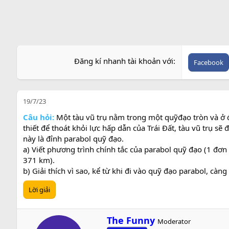
Đăng kí nhanh tài khoản với
Facebook
19/7/23
Câu hỏi:
Một tàu vũ trụ nằm trong một quỹđạo tròn và ở độ
thiết để thoát khỏi lực hấp dẫn của Trái Đất, tàu vũ trụ sẽ
này là đỉnh parabol quỹ đạo.
a) Viết phương trình chính tắc của parabol quỹ đạo (1 đơn 
371 km).
b) Giải thích vì sao, kể từ khi đi vào quỹ đạo parabol, càng
Lời giải
W
The Funny
Moderator
r