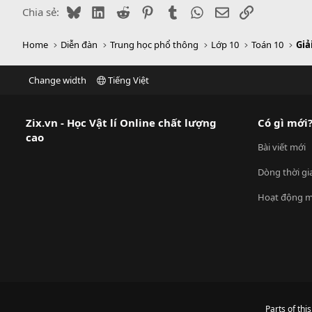
Bluesky
LinkedIn
Reddit
Pinterest
Tumblr
WhatsApp
Email
Link
Chia sẻ:
Home
Diễn đàn
Trung học phổ thông
Lớp 10
Toán 10
Change width
Tiếng Việt
Zix.vn - Học Vật lí Online chất lượng
Có gì mới
cao
Bài viết mới
Dòng thời gi
Hoạt động m
Parts of thi