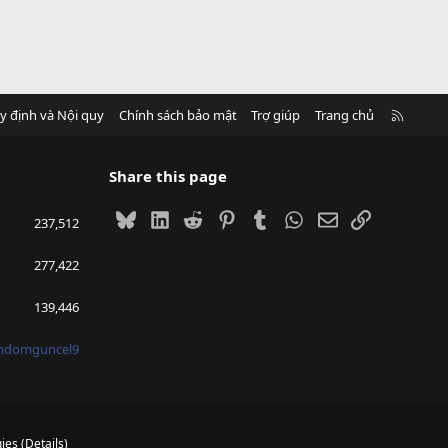
R
y định và Nội quy
Chính sách bảo mật
Trợ giúp
Trang chủ
S
S
Share this page
Bluesky
LinkedIn
Reddit
Pinterest
Tumblr
WhatsApp
Email
Link
237,512
277,422
139,446
mdomguncel9
ies
(
Details
)