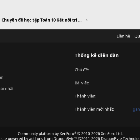
Giải Chuyên đề học tập Toán 10 Kết nối tri thức
Liên hệ
Qu
?
Thống kê diễn đàn
Chủ đề
an
Bài viết
ới nhất
Thành viên
Thành viên mới nhất
ga
®
Community platform by XenForo
© 2010-2026 XenForo Ltd.
s site powered by
add-ons from DragonByte™
©2011-2026
DragonByte Technolog