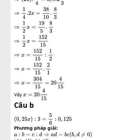
3
,
8
:
(
2
x
)
=
1
4
:
2
2
3
⇒
(
2
x
)
.
1
4
=
3
,
8.2
2
3
⇒
1
4
.2
x
=
38
10
.
8
3
⇒
1
2
x
=
19
5
Vậy
x
=
20
4
15
Câu b
(
0
,
25
x
)
:
3
=
5
6
:
0
,
125
Phương pháp giải:
a
:
b
=
c
:
d
⇒
a
d
=
b
c
(
b
,
d
≠
0
)