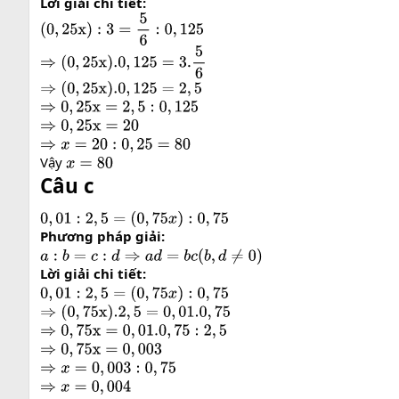
Lời giải chi tiết:
(
0
,
25
x
)
:
3
=
5
6
:
0
,
125
⇒
(
0
,
25
x
)
.0
,
125
=
3.
5
6
⇒
(
0
,
25
x
)
.0
,
125
=
2
,
5
⇒
0
,
25
x
=
2
,
5
:
0
,
125
⇒
0
,
25
x
=
20
⇒
x
=
20
:
0
,
25
=
80
Vậy
x
=
80
Câu c
0
,
01
:
2
,
5
=
(
0
,
75
x
)
:
0
,
75
Phương pháp giải:
a
:
b
=
c
:
d
⇒
a
d
=
b
c
(
b
,
d
≠
0
)
Lời giải chi tiết:
0
,
01
:
2
,
5
=
(
0
,
75
x
)
:
0
,
75
⇒
(
0
,
75
x
)
.2
,
5
=
0
,
01.0
,
75
⇒
0
,
75
x
=
0
,
01.0
,
75
:
2
,
5
⇒
0
,
75
x
=
0
,
003
⇒
x
=
0
,
003
:
0
,
75
⇒
x
=
0
,
004