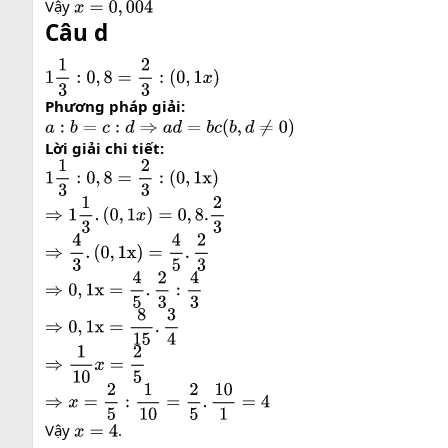
Vậy
x
=
0
,
004
Câu d
1
1
3
:
0
,
8
=
2
3
:
(
0
,
1
x
)
Phương pháp giải:
a
:
b
=
c
:
d
⇒
a
d
=
b
c
(
b
,
d
≠
0
)
Lời giải chi tiết:
1
1
3
:
0
,
8
=
2
3
:
(
0
,
1
x
)
⇒
1
1
3
.
(
0
,
1
x
)
=
0
,
8.
2
3
⇒
4
3
.
(
0
,
1
x
)
=
4
5
.
2
3
⇒
0
,
1
x
=
4
5
.
2
3
:
4
3
⇒
0
,
1
x
=
8
15
.
3
4
⇒
1
10
x
=
2
5
⇒
x
=
2
5
:
1
10
=
2
5
.
10
1
=
4
Vậy
.
x
=
4