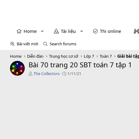
Home
Tài liệu
Thi online
Bài viết mới
Search forums
Home
Diễn đàn
Trung học cơ sở
Lớp 7
Toán 7
Giải bài tậ
Bài 70 trang 20 SBT toán 7 tập 1
T
C
The Collectors
1/11/21
á
r
c
e
g
a
i
t
ả
i
o
n
d
a
t
e