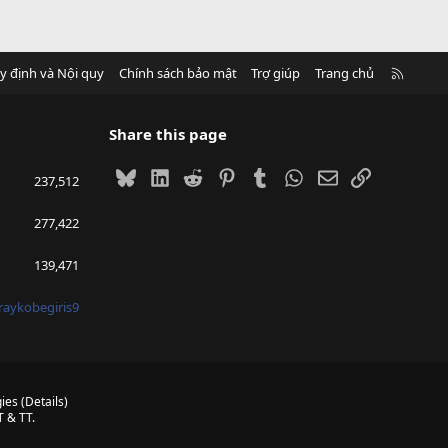
R
y định và Nội quy
Chính sách bảo mật
Trợ giúp
Trang chủ
S
S
Share this page
Bluesky
LinkedIn
Reddit
Pinterest
Tumblr
WhatsApp
Email
Link
237,512
277,422
139,471
raykobegiris9
ies
(
Details
)
 & TT.