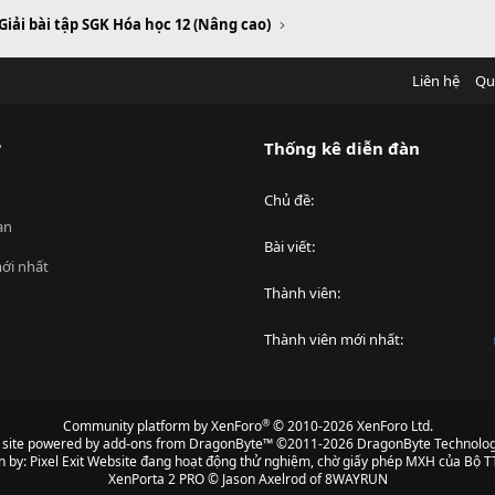
Giải bài tập SGK Hóa học 12 (Nâng cao)
Liên hệ
Qu
?
Thống kê diễn đàn
Chủ đề
an
Bài viết
ới nhất
Thành viên
Thành viên mới nhất
®
Community platform by XenForo
© 2010-2026 XenForo Ltd.
s site powered by
add-ons from DragonByte™
©2011-2026
DragonByte Technolog
n by:
Pixel Exit
Website đang hoạt động thử nghiệm, chờ giấy phép MXH của Bộ TT
XenPorta 2 PRO
© Jason Axelrod of
8WAYRUN