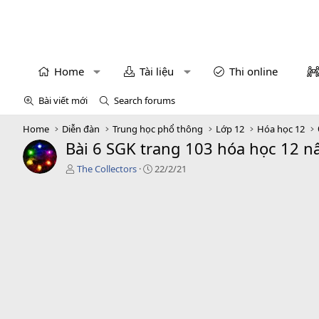
Home
Tài liệu
Thi online
Bài viết mới
Search forums
Home
Diễn đàn
Trung học phổ thông
Lớp 12
Hóa học 12
Bài 6 SGK trang 103 hóa học 12 n
T
C
The Collectors
22/2/21
á
r
c
e
g
a
i
t
ả
i
o
n
d
a
t
e