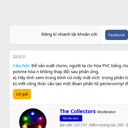
Đăng kí nhanh tài khoản với
Facebook
22/2/21
Câu hỏi:
Để sản xuất clorin, người ta clo hóa PVC bằng clo
polime hóa n không thay đổi sau phản ứng.
a) Hãy tính xem trung bình cứ mấy mắt xích trong phân tử
b) Viết công thức cấu tạo một đoạn phân tử peclorovinyl đ
Lời giải
W
The Collectors
Moderator
r
Moderator
i
Bài viết
127,157
Điểm tương tác
265
t