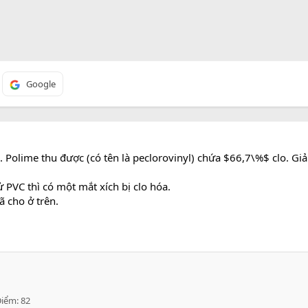
Google
. Polime thu được (có tên là peclorovinyl) chứa $66,7\%$ clo. Giả 
 PVC thì có một mắt xích bị clo hóa.
ã cho ở trên.
Điểm
82