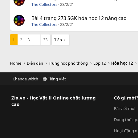
The Collectors
23/2/21
Bài 4 trang 273 SGK hóa học 12 nâng cao
The Collectors
23/2/21
1
2
3
…
33
Tiếp
Home
Diễn đàn
Trung học phổ thông
Lớp 12
Hóa học 12
Change width
Tiếng Việt
Zix.vn - Học Vật lí Online chất lượng
Có gì mới
cao
Bài viết mới
Dòng thời gi
Hoạt động m