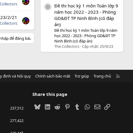
Collectors
Đề thi học kỳ 1 môn Toán lớp 9
icon tài liệu
năm học 2022 - 2023 - Phòng
23/2/21
GD&ĐT TP Ninh Bình (có đáp
Collectors
án)
Đề thi học kỳ 1 môn Toán lớp 9 năm
học 2022 - 2023 - Phòng GD&ĐT TP
nhập để đăng bài.
Ninh Bình (có đáp án)
The Collectors
Cập nhật:
25/9/23
R
y định và Nội quy
Chính sách bảo mật
Trợ giúp
Trang chủ
S
S
Share this page
Bluesky
LinkedIn
Reddit
Pinterest
Tumblr
WhatsApp
Email
Link
237,512
277,422