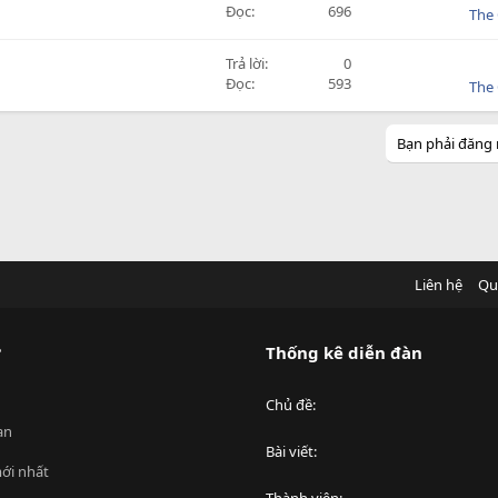
Đọc
696
The 
Trả lời
0
Đọc
593
The 
Bạn phải đăng 
Liên hệ
Qu
?
Thống kê diễn đàn
Chủ đề
an
Bài viết
ới nhất