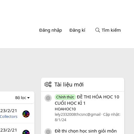
Đăng nhập
Đăng kí
Tìm kiếm
Tài liệu mới
ĐỀ THI HÓA HỌC 10
Chính thức
Bộ lọc
icon tài liệu
CUỐI HỌC KÌ 1
HOAHOC10
23/2/21
lely2332008thcsnc@gmail
Cập nhật:
Collectors
8/1/24
23/2/21
Đề thi chọn học sinh giỏi môn
icon tài liệu