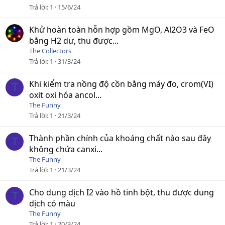
Trả lời
1
15/6/24
Khử hoàn toàn hỗn hợp gồm MgO, Al2O3 và FeO
bằng H2 dư, thu được...
The Collectors
Trả lời
1
31/3/24
Khi kiểm tra nồng độ cồn bằng máy đo, crom(VI)
T
oxit oxi hóa ancol...
The Funny
Trả lời
1
21/3/24
Thành phần chính của khoáng chất nào sau đây
T
không chứa canxi...
The Funny
Trả lời
1
21/3/24
Cho dung dịch I2 vào hồ tinh bột, thu được dung
T
dịch có màu
The Funny
Trả lời
1
20/3/24