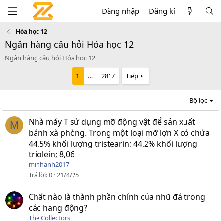
Đăng nhập
Đăng kí
Hóa học 12
Ngân hàng câu hỏi Hóa học 12
Ngân hàng câu hỏi Hóa học 12
1
…
2817
Tiếp
Bộ lọc
Nhà máy T sử dụng mỡ động vật để sản xuất
M
bánh xà phòng. Trong một loại mỡ lợn X có chứa
44,5% khối lượng tristearin; 44,2% khối lượng
triolein; 8,06
minhanh2017
Trả lời
0
21/4/25
Chất nào là thành phần chính của nhũ đá trong
các hang động?
The Collectors