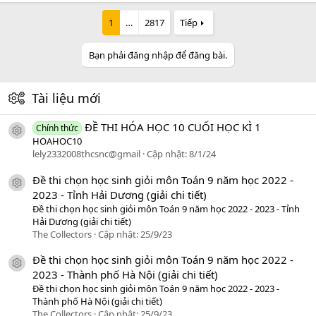
1
…
2817
Tiếp
Bạn phải đăng nhập để đăng bài.
Tài liệu mới
ĐỀ THI HÓA HỌC 10 CUỐI HỌC KÌ 1
Chính thức
icon tài liệu
HOAHOC10
lely2332008thcsnc@gmail
Cập nhật:
8/1/24
Đề thi chọn học sinh giỏi môn Toán 9 năm học 2022 -
icon tài liệu
2023 - Tỉnh Hải Dương (giải chi tiết)
Đề thi chọn học sinh giỏi môn Toán 9 năm học 2022 - 2023 - Tỉnh
Hải Dương (giải chi tiết)
The Collectors
Cập nhật:
25/9/23
Đề thi chọn học sinh giỏi môn Toán 9 năm học 2022 -
icon tài liệu
2023 - Thành phố Hà Nội (giải chi tiết)
Đề thi chọn học sinh giỏi môn Toán 9 năm học 2022 - 2023 -
Thành phố Hà Nội (giải chi tiết)
The Collectors
Cập nhật:
25/9/23