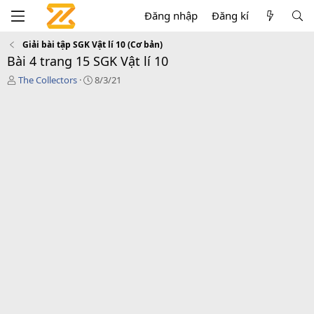
Đăng nhập
Đăng kí
Giải bài tập SGK Vật lí 10 (Cơ bản)
Bài 4 trang 15 SGK Vật lí 10
T
C
The Collectors
8/3/21
á
r
c
e
g
a
i
t
ả
i
o
n
d
a
t
e