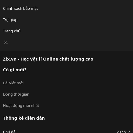
Chính sách bảo mật
Trợ giúp
Trang chủ
R
S
S
Zix.vn - Học Vật lí Online chất lượng cao
Có gì mới?
Bài viết mới
Dòng thời gian
Hoạt động mới nhất
Thống kê diễn đàn
Chủ đề
237,512