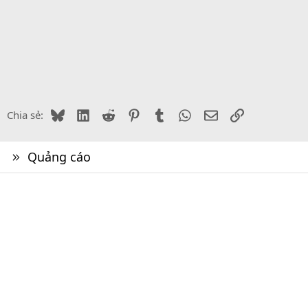
Bluesky
LinkedIn
Reddit
Pinterest
Tumblr
WhatsApp
Email
Link
Chia sẻ:
Quảng cáo