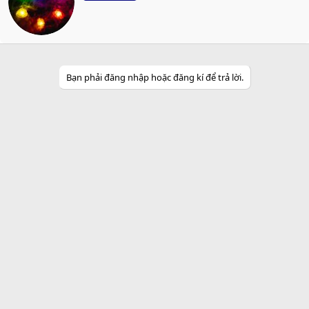
t
t
e
n
b
y
Bạn phải đăng nhập hoặc đăng kí để trả lời.