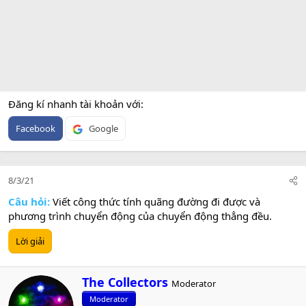
Đăng kí nhanh tài khoản với
Facebook
Google
8/3/21
Câu hỏi:
Viết công thức tính quãng đường đi được và
phương trình chuyển động của chuyển động thẳng đều.
Lời giải
W
The Collectors
Moderator
r
Moderator
i