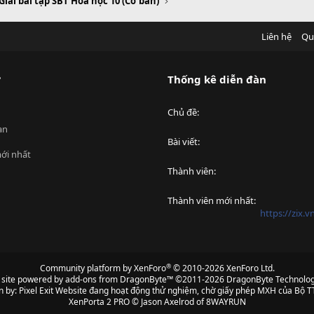
Giải bài tập SBT Hóa học 10 (Cơ bản)
Liên hệ
Qu
?
Thống kê diễn đàn
Chủ đề
an
Bài viết
ới nhất
Thành viên
Thành viên mới nhất
https://zix.
®
Community platform by XenForo
© 2010-2026 XenForo Ltd.
s site powered by
add-ons from DragonByte™
©2011-2026
DragonByte Technolog
n by:
Pixel Exit
Website đang hoạt động thử nghiệm, chờ giấy phép MXH của Bộ TT
XenPorta 2 PRO
© Jason Axelrod of
8WAYRUN