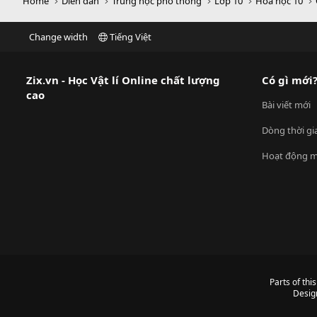
Home
Diễn đàn
Trung học phổ thông
Lớp 10
Hóa học 10
Change width
Tiếng Việt
Zix.vn - Học Vật lí Online chất lượng
Có gì mới
cao
Bài viết mới
Dòng thời gi
Hoạt động m
Parts of thi
Desig