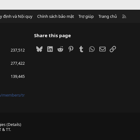
R
y định và Nội quy
Chính sách bảo mật
Trợ giúp
Trang chủ
S
S
Share this page
Bluesky
LinkedIn
Reddit
Pinterest
Tumblr
WhatsApp
Email
Link
237,512
277,422
139,445
vn/members/tr
ies
(
Details
)
 & TT.