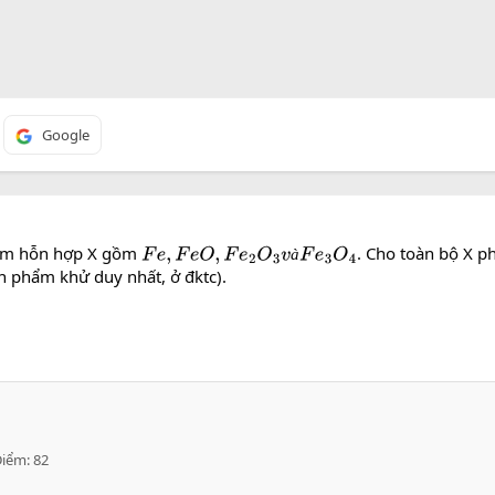
Google
am hỗn hợp X gồm
. Cho toàn bộ X p
F
e
,
F
e
O
,
F
e
2
O
3
v
à
F
e
3
O
4
à
n phẩm khử duy nhất, ở đktc).
Điểm
82