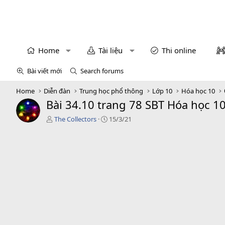
Home
Tài liệu
Thi online
Bài viết mới
Search forums
Home
Diễn đàn
Trung học phổ thông
Lớp 10
Hóa học 10
Bài 34.10 trang 78 SBT Hóa học 1
T
C
The Collectors
15/3/21
á
r
c
e
g
a
i
t
ả
i
o
n
d
a
t
e