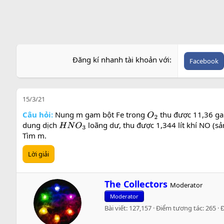
Đăng kí nhanh tài khoản với
Facebook
15/3/21
Câu hỏi:
Nung m gam bột Fe trong
thu được 11,36 g
O
2
dung dịch
loãng dư, thu được 1,344 lít khí NO (sả
H
N
O
3
Tìm m.
Lời giải
W
The Collectors
Moderator
r
Moderator
i
Bài viết
127,157
Điểm tương tác
265
t
t