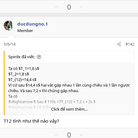
U
D
0
p
o
v
w
ducdungno.1
o
n
Member
t
v
e
o
5/6/14
#142
t
e
Spin9x đã viết:
Ta có $T_1=1,6 s$
$T_2=1,8 s$
$T_{12}=14,4 s$
Vì cứ sau $14,4 s$ hai vật gặp nhau 1 lần cùng chiều và 1 lần ngược
chiều. Và sau 7,2 s thì chúng gặp nhau.
Ta có
$\Rightarrow $ Sau $ 110s =7T_{12} + 7,2 s + 2s $
$\Rightarrow $ Có 8 lần
Click để xem thêm...
Chọn
A
T12 tính như thế nào vậy?
U
D
0