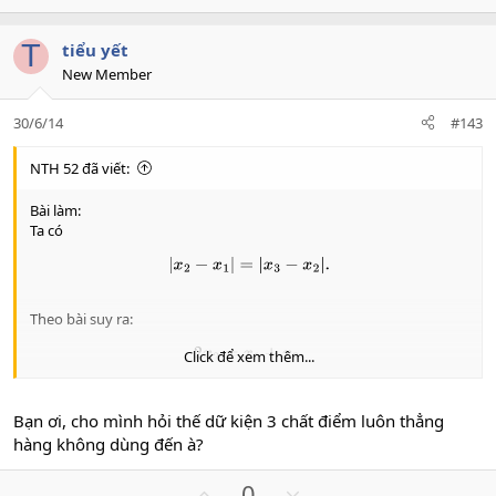
p
o
v
w
T
tiểu yết
o
n
New Member
t
v
e
o
30/6/14
#143
t
e
NTH 52 đã viết:
Bài làm:
Ta có
|
x
2
−
x
1
|
=
|
x
3
−
x
2
|
.
Theo bài suy ra:
2
x
2
=
x
1
+
x
3
.
Click để xem thêm...
Từ đó bằng tổng hợp dao động ta có đáp án $A$.
Bạn ơi, cho mình hỏi thế dữ kiện 3 chất điểm luôn thẳng
hàng không dùng đến à?
U
D
0