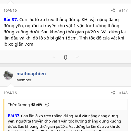
t
v
e
o
16/4/16
#147
t
e
Bài 37.
Con lắc lò xo treo thẳng đứng. KHi vật nặng đang
đứng yên, người ta truyền cho vật 1 vận tốc hướng thẳng
đứng xuống dưới. Sau khoảng thời gian pi/20 s. Vật dừng lại
lần đầu và khi đó lò xò bị giãn 15cm. Tình tốc độ của vật khi
lò xo giãn 7cm
U
D
0
p
o
v
w
maihoaphien
o
n
Member
t
v
e
o
19/4/16
#148
t
e
Thức Dương đã viết:
Bài 37.
Con lắc lò xo treo thẳng đứng. KHi vật nặng đang đứng
yên, người ta truyền cho vật 1 vận tốc hướng thẳng đứng xuống
dưới. Sau khoảng thời gian pi/20 s. Vật dừng lại lần đầu và khi đó