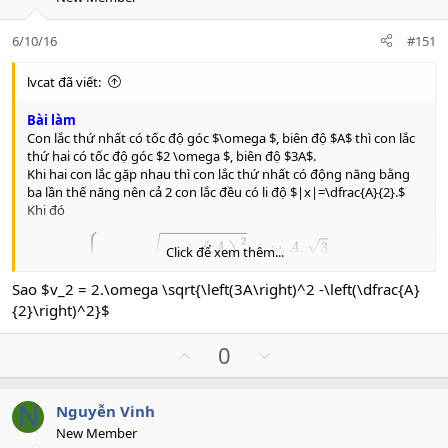
t
v
e
o
6/10/16
#151
t
e
lvcat đã viết:
Bài làm
Con lắc thứ nhất có tốc độ góc $\omega $, biên độ $A$ thì con lắc
thứ hai có tốc độ góc $2 \omega $, biên độ $3A$.
Khi hai con lắc gặp nhau thì con lắc thứ nhất có động năng bằng
ba lần thế năng nên cả 2 con lắc đều có li độ $|x|=\dfrac{A}{2}.$
Khi đó
{
v
1
=
ω
A
2
−
(
A
2
)
2
=
ω
.
A
.
3
2
v
2
=
2.
ω
(
3
A
)
2
−
(
A
2
)
2
=
ω
.
A
.
35
Click để xem thêm...
Sao $v_2 = 2.\omega \sqrt{\left(3A\right)^2 -\left(\dfrac{A}
{2}\right)^2}$
U
D
0
p
o
⇒
v
2
v
1
=
140
3
v
w
N
Nguyễn Vinh
o
n
New Member
t
v