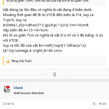
lò xò bị giãn 15cm. Tình tốc độ của vật khi lò xo giãn 7cm
Vật dừng lại lần đầu có nghĩa là vật đang ở biên dưới.
Khoảng thời gian để đi từ VTCB đến biên là T/4, suy ra
T=pi/5, suy ra:
$\Delta l_{0}=\dfrac{T^2.g}{4\pi ^2}=0,1m=10cm$.
Vậy biên độ A=15-10=5cm.
Khi lò xo giãn 7cm có nghĩa là vật ở vị trí có li độ bằng -3 so
với VTCB.
Suy ra tốc độ của vật $v=\left|\sqrt{1-\dfrac{x^2}
{A^2}}.\omega A \right|$=40 cm/s
Tăng Hải Tuân
R
e
a
U
D
0
c
p
o
t
v
w
i
liked
o
n
o
Well-Known Member
n
t
v
s
e
o
:
21/4/16
#149
t