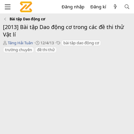
Đăng nhập
Đăng kí
Bài tập Dao động cơ
[2013] Bài tập Dao động cơ trong các đề thi thử
Vật lí
T
N
T
Tăng Hải Tuân
12/4/13
bài tập dao động cơ
h
g
a
trường chuyên
đề thi thử
r
à
g
e
y
s
a
g
d
ử
s
i
t
a
r
t
e
r