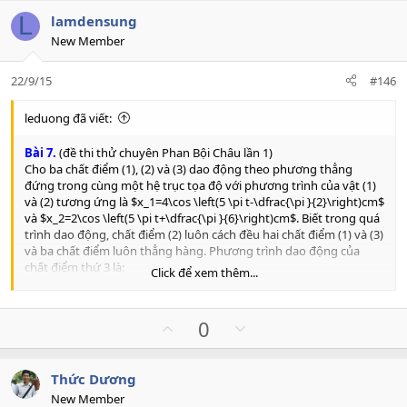
v
w
L
lamdensung
o
n
New Member
t
v
e
o
22/9/15
#146
t
e
leduong đã viết:
Bài 7.
(đề thi thử chuyên Phan Bội Châu lần 1)
Cho ba chất điểm (1), (2) và (3) dao động theo phương thẳng
đứng trong cùng một hệ trục tọa độ với phương trình của vật (1)
và (2) tương ứng là $x_1=4\cos \left(5 \pi t-\dfrac{\pi }{2}\right)cm$
và $x_2=2\cos \left(5 \pi t+\dfrac{\pi }{6}\right)cm$. Biết trong quá
trình dao động, chất điểm (2) luôn cách đều hai chất điểm (1) và (3)
và ba chất điểm luôn thẳng hàng. Phương trình dao động của
chất điểm thứ 3 là:
Click để xem thêm...
A.
$x_3=4\cos \left(5 \pi t+\dfrac{\pi }{3}\right)cm$
B.
$x_3=4\sqrt{3}\cos \left(5 \pi t+\dfrac{\pi }{3}\right)cm$
C.
$x_3=4\sqrt{3}\cos \left(5 \pi t-\dfrac{2\pi }{3}\right)cm$
U
D
0
D.
$x_3=4\cos \left(5 \pi t-\dfrac{2\pi }{3}\right)cm$
p
o
v
w
Thức Dương
o
n
New Member