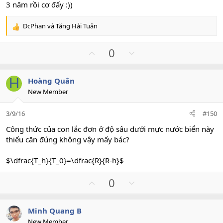
e
3 năm rồi cơ đấy :))
DcPhan
và
Tăng Hải Tuân
R
e
a
U
D
0
c
p
o
t
v
w
i
H
Hoàng Quân
o
n
o
New Member
n
t
v
s
e
o
:
3/9/16
#150
t
e
Công thức của con lắc đơn ở độ sâu dưới mực nước biển này
thiếu căn đúng không vậy mấy bác?
$\dfrac{T_h}{T_0}=\dfrac{R}{R-h}$
U
D
0
p
o
v
w
Minh Quang B
o
n
New Member