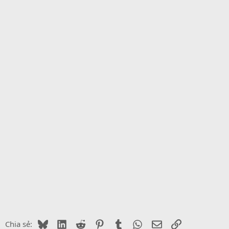
Bluesky
LinkedIn
Reddit
Pinterest
Tumblr
WhatsApp
Email
Link
Chia sẻ: