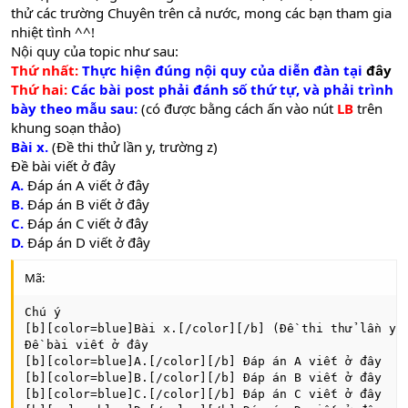
thử các trường Chuyên trên cả nước, mong các bạn tham gia
nhiệt tình ^^!
Nội quy của topic như sau:
Thứ nhất:
Thực hiện đúng nội quy của diễn đàn tại
đây
Thứ hai:
Các bài post phải đánh số thứ tự, và phải trình
bày theo mẫu sau:
(có được bằng cách ấn vào nút
LB
trên
khung soạn thảo)
Bài x.
(Đề thi thử lần y, trường z)
Đề bài viết ở đây
A.
Đáp án A viết ở đây
B.
Đáp án B viết ở đây
C.
Đáp án C viết ở đây
D.
Đáp án D viết ở đây
Mã:
Chú ý

[b][color=blue]Bài x.[/color][/b] (Đề thi thử lần y, 
Đề bài viết ở đây

[b][color=blue]A.[/color][/b] Đáp án A viết ở đây

[b][color=blue]B.[/color][/b] Đáp án B viết ở đây

[b][color=blue]C.[/color][/b] Đáp án C viết ở đây
