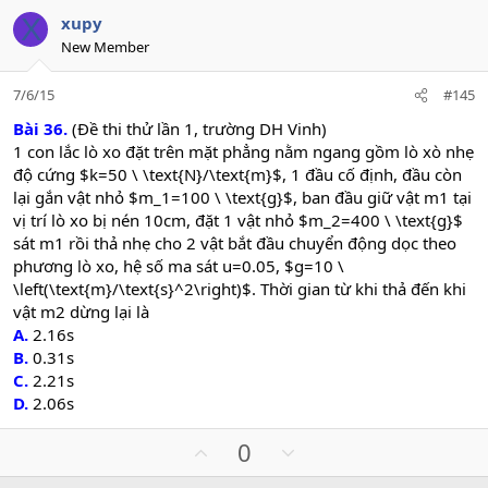
v
w
X
xupy
o
n
New Member
t
v
e
o
7/6/15
#145
t
e
Bài 36.
(Đề thi thử lần 1, trường DH Vinh)
1 con lắc lò xo đặt trên mặt phẳng nằm ngang gồm lò xò nhẹ
độ cứng $k=50 \ \text{N}/\text{m}$, 1 đầu cố định, đầu còn
lại gắn vật nhỏ $m_1=100 \ \text{g}$, ban đầu giữ vật m1 tại
vị trí lò xo bị nén 10cm, đặt 1 vật nhỏ $m_2=400 \ \text{g}$
sát m1 rồi thả nhẹ cho 2 vật bắt đầu chuyển động dọc theo
phương lò xo, hệ số ma sát u=0.05, $g=10 \
\left(\text{m}/\text{s}^2\right)$. Thời gian từ khi thả đến khi
vật m2 dừng lại là
A.
2.16s
B.
0.31s
C.
2.21s
D.
2.06s
U
D
0
p
o