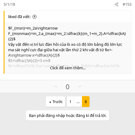
e
o
5/1/18
#153
t
e
liked đã viết:
$F_{msn}=m_2a\rightarrow
F_{msnmax}=m_2.a_{max}=m_2.\dfrac{k}{m_1+m_2}.A=\dfrac{kA}
{2}$
Vậy vật đến vị trí lực đàn hồi của lò xo có độ lớn bằng độ lớn lực
ma sát nghỉ cực đại giữa hai vật lần thứ 2 khi vật đi từ $x=-
A\rightarrow x=\dfrac{A}{2}$
$S=\dfrac{3A}{2}=3 cm$
$t=\dfrac{1}{3}.2\pi \sqrt{\dfrac{m_1+m_2}{k}}=\dfrac{\pi }{15}
Click để xem thêm...
\rightarrow v=\dfrac{45}{\pi } \left( \
\left(\text{cm}/\text{s}\right)\right)$
Sai chỗ nào nhỉ :S
U
D
0
p
o
v
w
Trước
1
…
8
o
n
t
v
Bạn phải đăng nhập hoặc đăng kí để trả lời.
e
o
t
e