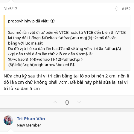
e
o
31/5/17
#152
t
e
proboyhinhvip đã viết:
Sau mỗi lần vật đi từ biên về VTCB hoặc từ VTCB đến biên thì VTCB
lại thay đổi 1 đoạn $\Delta x=\dfrac{\mu mg}{k}=2cm$ để cân
bằng với lực ma sát
Do đó vị trí lò xo dãn lần hai $7cm$ sẽ ứng với vị trí $x=\dfrac{A}
{2}$ nên thời điểm lần thứ 2 lò xo dãn $7cm$ là:
$t=\dfrac{3T}{4}+\dfrac{T}{12}=\dfrac{\pi }
{6}\left(s\right)\rightarrow \boxed B$
Nữa chu kỳ sau thì vị trí cân bằng tại lò xo bị nén 2 cm, nên li
độ là 9cm chứ không phải 7cm. Đề bài này phải sửa lại tại vị
trí lò xo dãn 5 cm
U
D
0
p
o
v
w
Trí Phan Văn
o
n
New Member
t
v