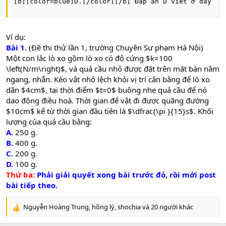
[b][color=blue]D.[/color][/b] Đáp án D viết ở đây
Ví dụ:
Bài 1.
(Đề thi thử lần 1, trường Chuyên Sư phạm Hà Nội)
Một con lắc lò xo gồm lò xo có độ cứng $k=100
\left(N/m\right)$, và quả cầu nhỏ được đặt trên mặt bàn nằm
ngang, nhẵn. Kéo vật nhỏ lệch khỏi vị trí cân bằng để lò xo
dãn $4cm$, tại thời điểm $t=0$ buông nhẹ quả cầu để nó
dao động điều hoà. Thời gian để vật đi được quãng đường
$10cm$ kể từ thời gian đầu tiên là $\dfrac{\pi }{15}s$. Khối
lượng của quả cầu bằng:
A.
250 g.
B.
400 g.
C.
200 g.
D.
100 g.
Thứ ba:
Phải giải quyết xong bài trước đó, rồi mới post
bài tiếp theo.
Nguyễn Hoàng Trung
,
hồng lý
,
shochia
và 20 người khác
R
e