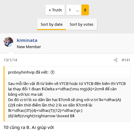
a
c
Trước
1
…
8
t
i
o
Sort by date
Sort by votes
n
s
:
kiminata
New Member
13/1/14
#141
proboyhinhvip đã viết:
Sau mỗi lần vật đi từ biên về VTCB hoặc từ VTCB đến biên thì VTCB
lại thay đổi 1 đoạn $\Delta x=\dfrac{\mu mg}{k}=2cm$ để cân
bằng với lực ma sát
Do đó vị trí lò xo dãn lần hai $7cm$ sẽ ứng với vị trí $x=\dfrac{A}
{2}$ nên thời điểm lần thứ 2 lò xo dãn $7cm$ là:
$t=\dfrac{3T}{4}+\dfrac{T}{12}=\dfrac{\pi }
{6}\left(s\right)\rightarrow \boxed B$
Tớ cũng ra B. Ai giúp với