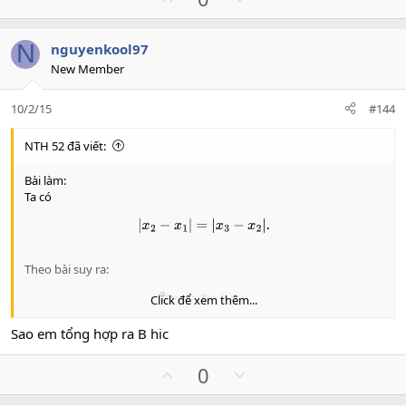
p
o
v
w
N
nguyenkool97
o
n
New Member
t
v
e
o
10/2/15
#144
t
e
NTH 52 đã viết:
Bài làm:
Ta có
|
x
2
−
x
1
|
=
|
x
3
−
x
2
|
.
Theo bài suy ra:
2
x
2
=
x
1
+
x
3
.
Click để xem thêm...
Sao em tổng hợp ra B hic
Từ đó bằng tổng hợp dao động ta có đáp án $A$.
U
D
0
p
o