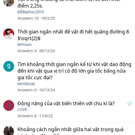
n
điểm 2,25s.
c
ĐỗĐạiHọc2015
a
Answers
10
19/2/25
o
Thời gian ngắn nhất để vật đi hết quãng đường 8
$\sqrt{2}$
lethisao
Answers
4
26/12/24
Tìm khoảng thời gian ngắn kể từ khi vật dao động
đến khi vật qua vị trí có độ lớn gia tốc bằng nửa
gia tốc cực đại?
kendizzaz
Answers
0
16/12/24
S
Động năng của vật biến thiên với chu kì là?
L
o
LOVE
l
Answers
8
11/8/22
v
e
Khoảng cách ngắn nhất giữa hai vật trong quá
d