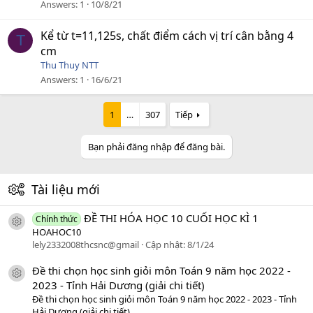
Answers
1
10/8/21
Kể từ t=11,125s, chất điểm cách vị trí cân bằng 4
T
cm
Thu Thuy NTT
Answers
1
16/6/21
1
…
307
Tiếp
Bạn phải đăng nhập để đăng bài.
Tài liệu mới
ĐỀ THI HÓA HỌC 10 CUỐI HỌC KÌ 1
Chính thức
icon tài liệu
HOAHOC10
lely2332008thcsnc@gmail
Cập nhật:
8/1/24
Đề thi chọn học sinh giỏi môn Toán 9 năm học 2022 -
icon tài liệu
2023 - Tỉnh Hải Dương (giải chi tiết)
Đề thi chọn học sinh giỏi môn Toán 9 năm học 2022 - 2023 - Tỉnh
Hải Dương (giải chi tiết)