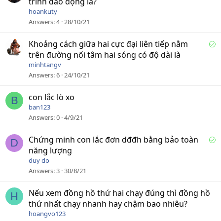
trình dao động là?
hoankuty
Answers
4
28/10/21
S
Khoảng cách giữa hai cực đại liên tiếp nằm
o
trên đường nối tâm hai sóng có độ dài là
l
minhtangv
v
Answers
6
24/10/21
e
d
con lắc lò xo
B
ban123
Answers
0
4/9/21
S
Chứng minh con lắc đơn dđđh bằng bảo toàn
D
o
năng lượng
l
duy do
v
Answers
3
30/8/21
e
d
Nếu xem đồng hồ thứ hai chạy đúng thì đồng hồ
H
thứ nhất chạy nhanh hay chậm bao nhiêu?
hoangvo123