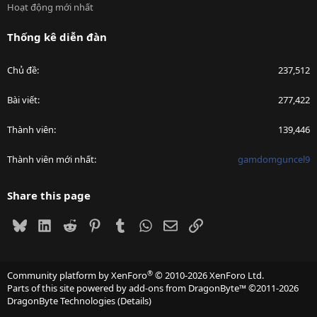
Hoạt động mới nhất
Thống kê diễn đàn
Chủ đề
237,512
Bài viết
277,422
Thành viên
139,446
Thành viên mới nhất
gamdomguncel9
Share this page
Bluesky
LinkedIn
Reddit
Pinterest
Tumblr
WhatsApp
Email
Link
®
Community platform by XenForo
© 2010-2026 XenForo Ltd.
Parts of this site powered by
add-ons from DragonByte™
©2011-2026
DragonByte Technologies
(
Details
)