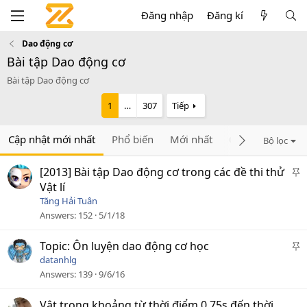
Đăng nhập
Đăng kí
Dao động cơ
Bài tập Dao động cơ
Bài tập Dao động cơ
1
…
307
Tiếp
Cập nhật mới nhất
Phổ biến
Mới nhất
Chưa trả lời
C
Bộ lọc
D
[2013] Bài tập Dao động cơ trong các đề thi thử
á
Vật lí
n
Tăng Hải Tuân
l
Answers
152
5/1/18
ê
n
D
Topic: Ôn luyện dao động cơ học
c
á
datanhlg
a
n
Answers
139
9/6/16
o
l
ê
Vật trong khoảng từ thời điểm 0,75s đến thời