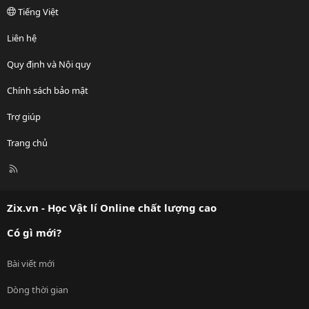
Tiếng Việt
Liên hệ
Quy định và Nội quy
Chính sách bảo mật
Trợ giúp
Trang chủ
R
S
S
Zix.vn - Học Vật lí Online chất lượng cao
Có gì mới?
Bài viết mới
Dòng thời gian