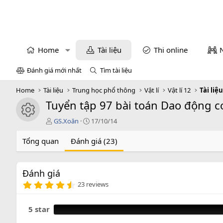
Home
Tài liệu
Thi online
Đánh giá mới nhất
Tìm tài liệu
Home
Tài liệu
Trung học phổ thông
Vật lí
Vật lí 12
Tài liệu
Tuyển tập 97 bài toán Dao động c
icon tài liệu
T
C
GS.Xoăn
17/10/14
á
r
c
e
Tổng quan
Đánh giá (23)
g
a
i
t
ả
i
Đánh giá
o
4
n
23 reviews
.
d
8
a
7
5 star
t
s
e
a