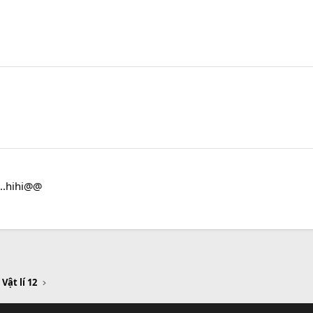
 ..hihi@@
 Vật lí 12