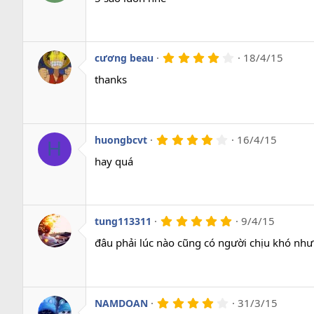
0
s
a
o
4
18/4/15
cương beau
.
0
thanks
0
s
a
o
4
16/4/15
huongbcvt
H
.
0
hay quá
0
s
a
o
5
9/4/15
tung113311
.
0
đâu phải lúc nào cũng có người chịu khó như 
0
s
a
o
4
31/3/15
NAMDOAN
.