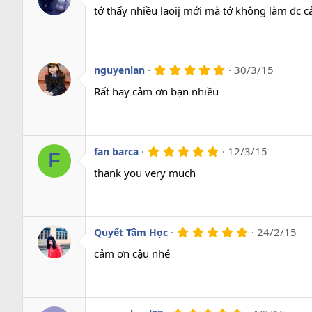
0
tớ thấy nhiều laoij mới mà tớ không làm đc 
0
s
a
o
5
30/3/15
nguyenlan
.
0
Rất hay cảm ơn bạn nhiều
0
s
a
o
5
12/3/15
fan barca
F
.
0
thank you very much
0
s
a
o
5
24/2/15
Quyết Tâm Học
.
0
cảm ơn cậu nhé
0
s
a
o