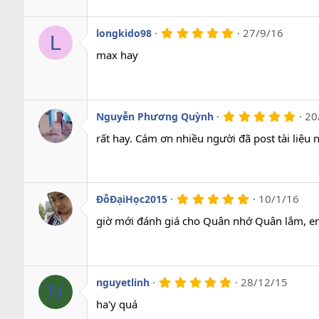
a
o
5
27/9/16
longkido98
L
.
0
max hay
0
s
a
o
5
20
Nguyễn Phương Quỳnh
.
0
rất hay. Cám ơn nhiều người đã post tài liệu 
0
s
a
o
5
10/1/16
ĐỗĐạiHọc2015
.
0
giờ mới đánh giá cho Quân nhớ Quân lắm, em
0
s
a
o
5
28/12/15
nguyetlinh
N
.
0
ha'y quá
0