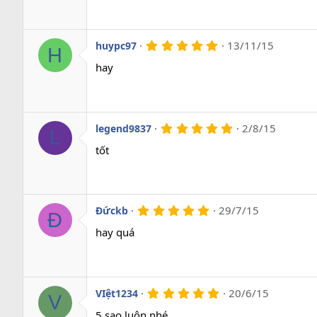
s
a
o
5
13/11/15
huypc97
H
.
0
hay
0
s
a
o
5
2/8/15
legend9837
L
.
0
tốt
0
s
a
o
5
29/7/15
Đứckb
Đ
.
0
hay quá
0
s
a
o
5
20/6/15
VIệt1234
V
.
0
5 sao luôn nhé