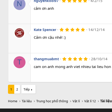
5
4/2/15
nguyenkool97
N
.
0
cảm ơn anh
0
s
a
o
5
14/12/14
Kate Spencer
.
0
Cảm ơn cậu nhé! :)
0
s
a
o
5
28/10/14
thangmuabmt
T
.
0
cam on anh mong anh viet nhieu tai lieu hon
0
s
a
o
1
2
Tiếp
Home
Tài liệu
Trung học phổ thông
Vật lí
Vật lí 12
Tài liệu