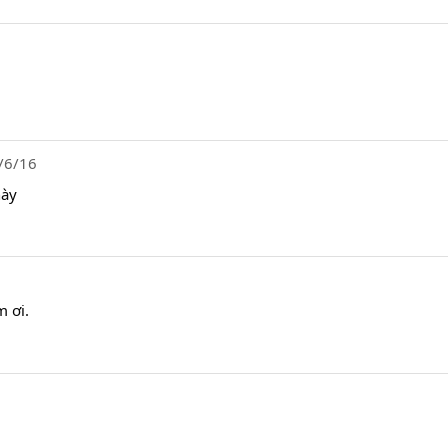
/6/16
này
 ơi.