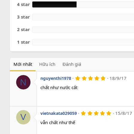
o
4 star
3 star
2 star
1 star
Mới nhất
Hữu ích
Đánh giá
5
18/9/17
nguyenthi1978
N
.
0
chất như nước cất
0
s
a
o
5
15/8/17
vietnakata029059
V
.
0
vẫn chất như thế
0
s