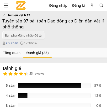
Đăng nhập
Đăng kí
Tài liệu Vật lí 12
Tuyển tập 97 bài toán Dao động cơ Diễn đàn Vật lí
phổ thông
Bạn phải đăng nhập để tải
T
C
GS.Xoăn
17/10/14
á
r
c
e
Tổng quan
Đánh giá (23)
g
a
i
t
ả
i
Đánh giá
o
4
n
23 reviews
.
d
8
a
7
5 star
87%
t
s
e
a
o
4 star
13%
3 star
0%