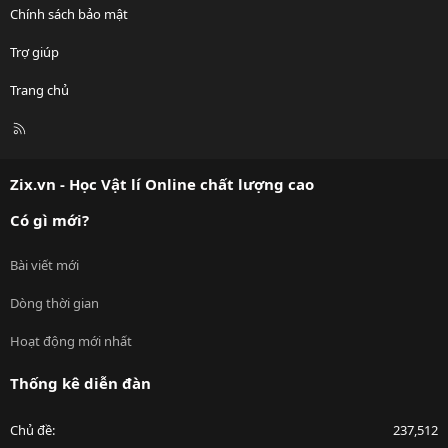
Chính sách bảo mật
Trợ giúp
Trang chủ
R
S
S
Zix.vn - Học Vật lí Online chất lượng cao
Có gì mới?
Bài viết mới
Dòng thời gian
Hoạt động mới nhất
Thống kê diễn đàn
Chủ đề
237,512