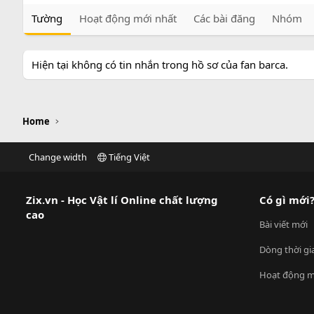
Tường
Hoạt động mới nhất
Các bài đăng
Nhóm
Hiện tại không có tin nhắn trong hồ sơ của fan barca.
Home
Change width
Tiếng Việt
Zix.vn - Học Vật lí Online chất lượng
Có gì mới
cao
Bài viết mới
Dòng thời gi
Hoạt động m