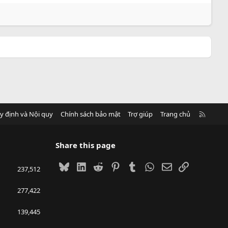
R
y định và Nội quy
Chính sách bảo mật
Trợ giúp
Trang chủ
S
S
Share this page
Bluesky
LinkedIn
Reddit
Pinterest
Tumblr
WhatsApp
Email
Link
237,512
277,422
139,445