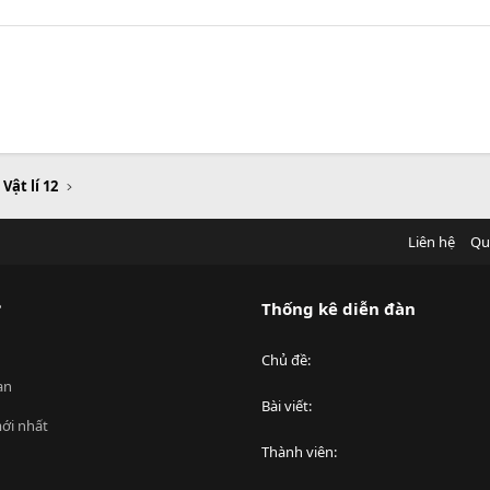
 Vật lí 12
Liên hệ
Qu
?
Thống kê diễn đàn
Chủ đề
an
Bài viết
ới nhất
Thành viên