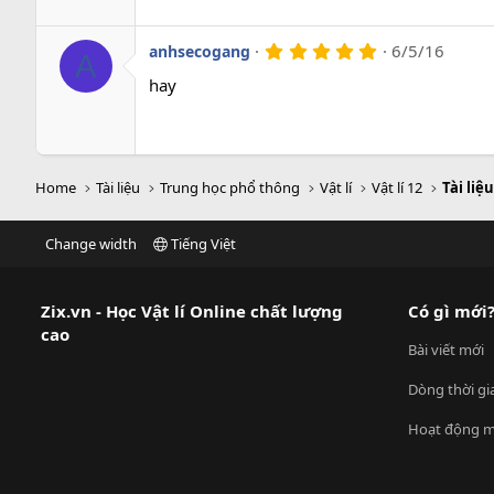
a
o
5
6/5/16
anhsecogang
A
.
0
hay
0
s
a
o
Home
Tài liệu
Trung học phổ thông
Vật lí
Vật lí 12
Tài liệu
Change width
Tiếng Việt
Zix.vn - Học Vật lí Online chất lượng
Có gì mới
cao
Bài viết mới
Dòng thời gi
Hoạt động m