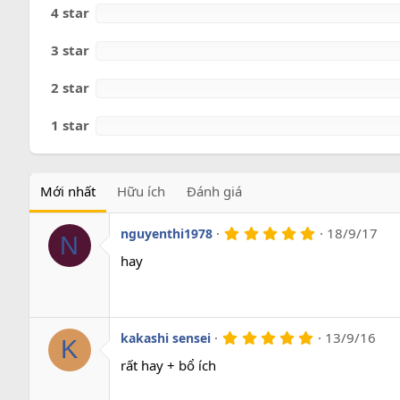
o
4 star
3 star
2 star
1 star
Mới nhất
Hữu ích
Đánh giá
5
18/9/17
nguyenthi1978
N
.
0
hay
0
s
a
o
5
13/9/16
kakashi sensei
K
.
0
rất hay + bổ ích
0
s