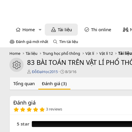
Home
Tài liệu
Thi online
Đánh giá mới nhất
Tìm tài liệu
Home
Tài liệu
Trung học phổ thông
Vật lí
Vật lí 12
Tài liệu
83 BÀI TOÁN TRÊN VẬT LÍ PHỔ T
icon tài liệu
T
C
ĐỗĐạiHọc2015
8/3/16
á
r
c
e
Tổng quan
Đánh giá (3)
g
a
i
t
ả
i
Đánh giá
o
5
n
3 reviews
.
d
0
a
0
5 star
t
s
e
a