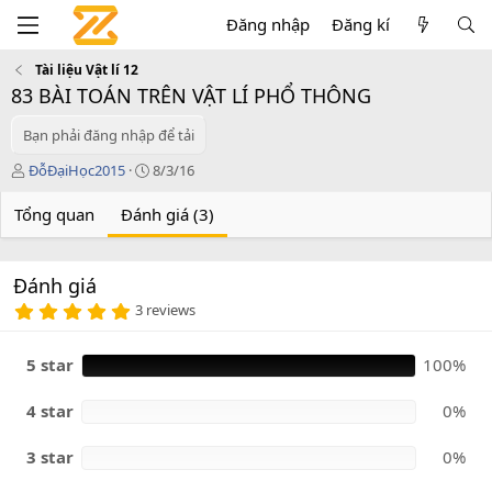
Đăng nhập
Đăng kí
Tài liệu Vật lí 12
83 BÀI TOÁN TRÊN VẬT LÍ PHỔ THÔNG
Bạn phải đăng nhập để tải
T
C
ĐỗĐạiHọc2015
8/3/16
á
r
c
e
Tổng quan
Đánh giá (3)
g
a
i
t
ả
i
Đánh giá
o
5
n
3 reviews
.
d
0
a
0
5 star
100%
t
s
e
a
o
4 star
0%
3 star
0%