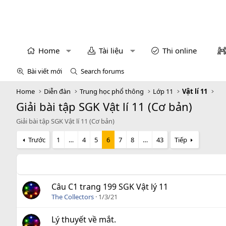
Home
Tài liệu
Thi online
Bài viết mới
Search forums
Home
Diễn đàn
Trung học phổ thông
Lớp 11
Vật lí 11
Giải bài tập SGK Vật lí 11 (Cơ bản)
Giải bài tập SGK Vật lí 11 (Cơ bản)
Trước
1
…
4
5
6
7
8
…
43
Tiếp
Câu C1 trang 199 SGK Vật lý 11
The Collectors
1/3/21
Lý thuyết về mắt.