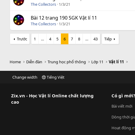
The Collectors
1/3/21
Bài 12 trang 190 SGK Vật lí 11
The Collectors
1/3/21
Trước
1
…
4
5
6
7
8
…
43
Tiếp
Home
Diễn đàn
Trung học phổ thông
Lớp 11
Vật lí 11
Change width
Tiếng Việt
Zix.vn - Học Vật lí Online chất lượng
Có gì mới
cao
Bài viết mới
Dòng thời gi
Hoạt động m