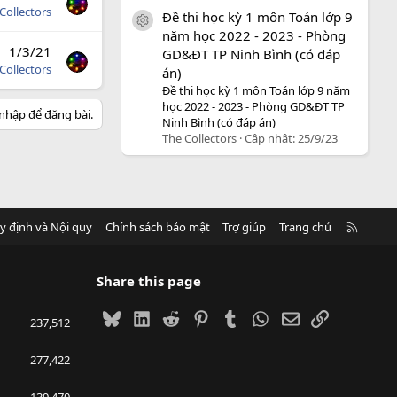
Collectors
Đề thi học kỳ 1 môn Toán lớp 9
icon tài liệu
năm học 2022 - 2023 - Phòng
1/3/21
GD&ĐT TP Ninh Bình (có đáp
Collectors
án)
Đề thi học kỳ 1 môn Toán lớp 9 năm
học 2022 - 2023 - Phòng GD&ĐT TP
nhập để đăng bài.
Ninh Bình (có đáp án)
The Collectors
Cập nhật:
25/9/23
R
y định và Nội quy
Chính sách bảo mật
Trợ giúp
Trang chủ
S
S
Share this page
Bluesky
LinkedIn
Reddit
Pinterest
Tumblr
WhatsApp
Email
Link
237,512
277,422