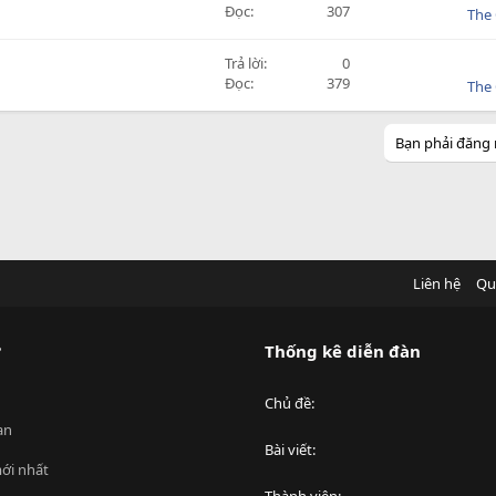
Đọc
307
The 
Trả lời
0
Đọc
379
The 
Bạn phải đăng 
Liên hệ
Qu
?
Thống kê diễn đàn
Chủ đề
an
Bài viết
ới nhất