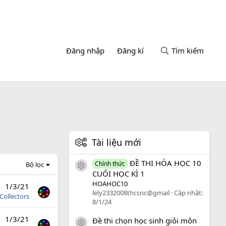
Đăng nhập
Đăng kí
Tìm kiếm
Tài liệu mới
ĐỀ THI HÓA HỌC 10
Chính thức
Bộ lọc
icon tài liệu
CUỐI HỌC KÌ 1
HOAHOC10
1/3/21
lely2332008thcsnc@gmail
Cập nhật:
Collectors
8/1/24
1/3/21
Đề thi chọn học sinh giỏi môn
icon tài liệu