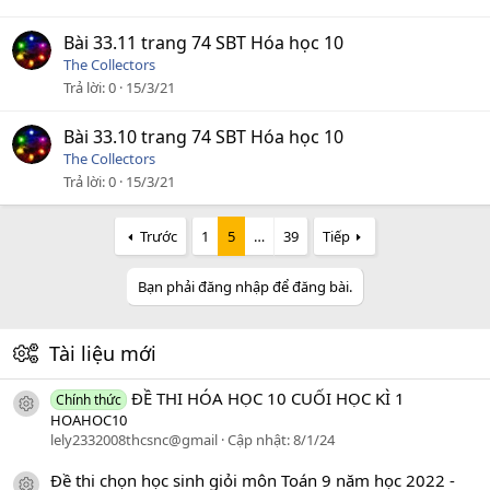
Bài 33.11 trang 74 SBT Hóa học 10
The Collectors
Trả lời
0
15/3/21
Bài 33.10 trang 74 SBT Hóa học 10
The Collectors
Trả lời
0
15/3/21
Trước
1
5
…
39
Tiếp
Bạn phải đăng nhập để đăng bài.
Tài liệu mới
ĐỀ THI HÓA HỌC 10 CUỐI HỌC KÌ 1
Chính thức
icon tài liệu
HOAHOC10
lely2332008thcsnc@gmail
Cập nhật:
8/1/24
Đề thi chọn học sinh giỏi môn Toán 9 năm học 2022 -
icon tài liệu