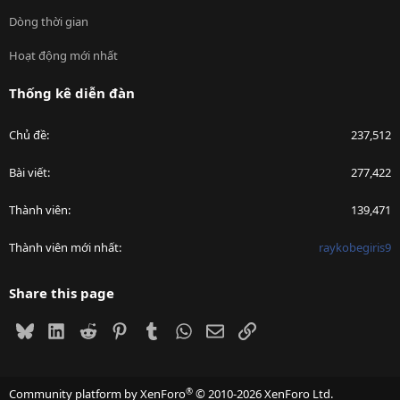
Dòng thời gian
Hoạt động mới nhất
Thống kê diễn đàn
Chủ đề
237,512
Bài viết
277,422
Thành viên
139,471
Thành viên mới nhất
raykobegiris9
Share this page
Bluesky
LinkedIn
Reddit
Pinterest
Tumblr
WhatsApp
Email
Link
®
Community platform by XenForo
© 2010-2026 XenForo Ltd.