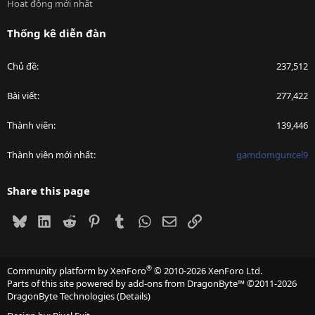
Hoạt động mới nhất
Thống kê diễn đàn
Chủ đề
237,512
Bài viết
277,422
Thành viên
139,446
Thành viên mới nhất
gamdomguncel9
Share this page
Bluesky
LinkedIn
Reddit
Pinterest
Tumblr
WhatsApp
Email
Link
®
Community platform by XenForo
© 2010-2026 XenForo Ltd.
Parts of this site powered by
add-ons from DragonByte™
©2011-2026
DragonByte Technologies
(
Details
)