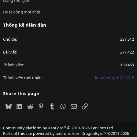
Dòng thời gian
Hoạt động mới nhất
Thống kê diễn đàn
Chủ đề
237,512
Bài viết
277,422
Thành viên
139,459
Thành viên mới nhất
khanhndg.10.02.2015
Share this page
Bluesky
LinkedIn
Reddit
Pinterest
Tumblr
WhatsApp
Email
Link
®
Community platform by XenForo
© 2010-2026 XenForo Ltd.
Parts of this site powered by
add-ons from DragonByte™
©2011-2026