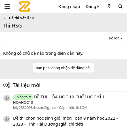
Đăng nhập
Đăng kí
Đề thi Vật lí 10
Thi HSG
Bộ lọc
Không có chủ đề nào trong diễn đàn này.
Bạn phải đăng nhập để đăng bài.
Tài liệu mới
ĐỀ THI HÓA HỌC 10 CUỐI HỌC KÌ 1
Chính thức
icon tài liệu
HOAHOC10
lely2332008thcsnc@gmail
Cập nhật:
8/1/24
Đề thi chọn học sinh giỏi môn Toán 9 năm học 2022 -
icon tài liệu
2023 - Tỉnh Hải Dương (giải chi tiết)