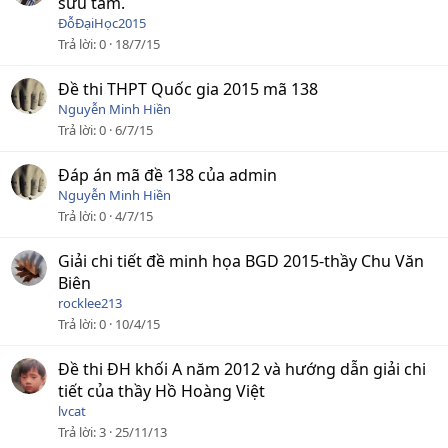
sưu tầm.
ĐỗĐạiHọc2015
Trả lời
0
18/7/15
Đề thi THPT Quốc gia 2015 mã 138
Nguyễn Minh Hiền
Trả lời
0
6/7/15
Đáp án mã đề 138 của admin
Nguyễn Minh Hiền
Trả lời
0
4/7/15
Giải chi tiết đề minh họa BGD 2015-thầy Chu Văn
Biên
rocklee213
Trả lời
0
10/4/15
Đề thi ĐH khối A năm 2012 và hướng dẫn giải chi
tiết của thầy Hồ Hoàng Việt
lvcat
Trả lời
3
25/11/13