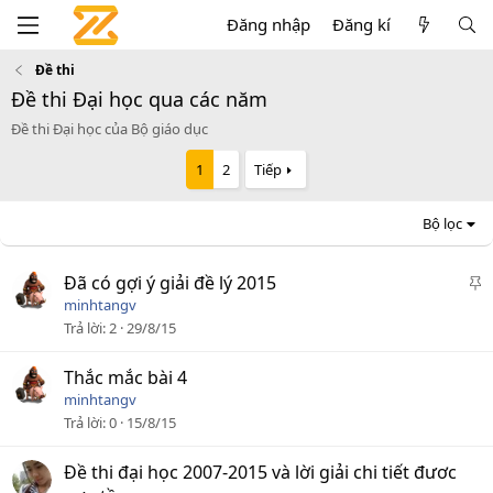
Đăng nhập
Đăng kí
Đề thi
Đề thi Đại học qua các năm
Đề thi Đại học của Bộ giáo dục
1
2
Tiếp
Bộ lọc
D
Đã có gợi ý giải đề lý 2015
á
minhtangv
n
Trả lời
2
29/8/15
l
ê
Thắc mắc bài 4
n
minhtangv
c
Trả lời
0
15/8/15
a
o
Đề thi đại học 2007-2015 và lời giải chi tiết đươc