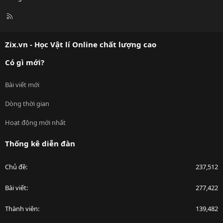
R
S
S
Zix.vn - Học Vật lí Online chất lượng cao
Có gì mới?
Bài viết mới
Dòng thời gian
Hoạt động mới nhất
Thống kê diễn đàn
Chủ đề
237,512
Bài viết
277,422
Thành viên
139,482