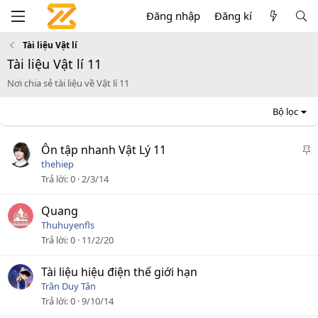
Đăng nhập
Đăng kí
Tài liệu Vật lí
Tài liệu Vật lí 11
Nơi chia sẻ tài liệu về Vật lí 11
Bộ lọc
D
Ôn tập nhanh Vật Lý 11
á
thehiep
n
Trả lời
0
2/3/14
l
ê
Quang
n
Thuhuyenfls
c
Trả lời
0
11/2/20
a
o
Tài liệu hiệu điện thế giới hạn
Trần Duy Tân
Trả lời
0
9/10/14