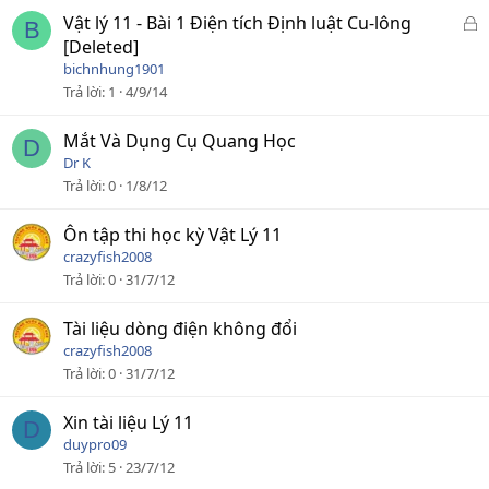
Đ
Vật lý 11 - Bài 1 Điện tích Định luật Cu-lông
B
ã
[Deleted]
k
bichnhung1901
h
Trả lời
1
4/9/14
ó
a
Mắt Và Dụng Cụ Quang Học
D
Dr K
Trả lời
0
1/8/12
Ôn tập thi học kỳ Vật Lý 11
crazyfish2008
Trả lời
0
31/7/12
Tài liệu dòng điện không đổi
crazyfish2008
Trả lời
0
31/7/12
Xin tài liệu Lý 11
D
duypro09
Trả lời
5
23/7/12