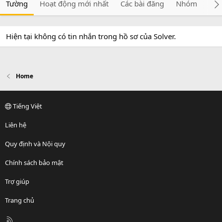
Tường
Hoạt động mới nhất
Các bài đăng
Nhóm
Giớ
Hiện tại không có tin nhắn trong hồ sơ của Solver.
Home
Tiếng Việt
Liên hệ
Quy định và Nội quy
Chính sách bảo mật
Trợ giúp
Trang chủ
R