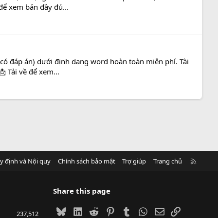
 để xem bản đầy đủ...
có đáp án) dưới định dạng word hoàn toàn miễn phí. Tài
 Tải về để xem...
R
y định và Nội quy
Chính sách bảo mật
Trợ giúp
Trang chủ
S
S
Share this page
Bluesky
LinkedIn
Reddit
Pinterest
Tumblr
WhatsApp
Email
Link
237,512