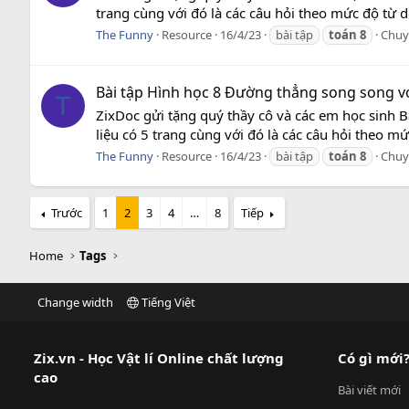
trang cùng với đó là các câu hỏi theo mức độ từ 
The Funny
Resource
16/4/23
bài tập
toán
8
Chuy
Bài tập Hình học 8 Đường thẳng song song v
T
ZixDoc gửi tặng quý thầy cô và các em học sinh 
liệu có 5 trang cùng với đó là các câu hỏi theo m
The Funny
Resource
16/4/23
bài tập
toán
8
Chuy
Trước
1
2
3
4
…
8
Tiếp
Home
Tags
Change width
Tiếng Việt
Zix.vn - Học Vật lí Online chất lượng
Có gì mới
cao
Bài viết mới