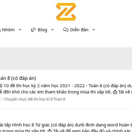
Nhóm
Blog
Diễn đàn
oán 8 (có đáp án)
ộ 10 đề thi học kỳ 2 năm học 2021 - 2022 - Toán 8 (có đáp án) dư
dễ đến khó cho các em tham khảo trong mùa thi sắp tới. 📩 Tải về
Chuyên mục:
Đề thi học kì II Toán 8
i tập Hình học 8 Tứ giác (có đáp án) dưới định dạng word hoàn toà
rong mùa thi sắp tới. 📩 Tải về để xem bản đầy đủ và chính xác 