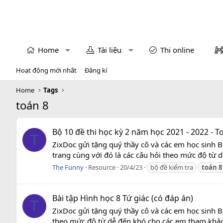
Home
Tài liệu
Thi online
Hoạt động mới nhất
Đăng kí
Home
Tags
toán 8
Bộ 10 đề thi học kỳ 2 năm học 2021 - 2022 - T
T
ZixDoc gửi tặng quý thầy cô và các em học sinh B
trang cùng với đó là các câu hỏi theo mức độ từ 
The Funny
Resource
20/4/23
bộ đề kiểm tra
toán
8
Bài tập Hình học 8 Tứ giác (có đáp án)
T
ZixDoc gửi tặng quý thầy cô và các em học sinh Bà
theo mức độ từ dễ đến khó cho các em tham khảo t