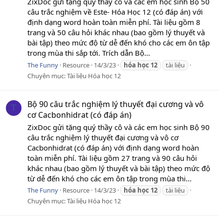
ZixDoc gửi tặng quý thầy cô và các em học sinh Bộ 50
câu trắc nghiệm về Este- Hóa Học 12 (có đáp án) với
định dạng word hoàn toàn miễn phí. Tài liệu gồm 8
trang và 50 câu hỏi khác nhau (bao gồm lý thuyết và
bài tập) theo mức độ từ dễ đến khó cho các em ôn tập
trong mùa thi sắp tới. Trích dẫn Bộ...
The Funny
Resource
14/3/23
hóa
học
12
tài liệu
Chuyên mục:
Tài liệu Hóa học 12
Bộ 90 câu trắc nghiệm lý thuyết đại cương và vô
T
cơ Cacbonhidrat (có đáp án)
ZixDoc gửi tặng quý thầy cô và các em học sinh Bộ 90
câu trắc nghiệm lý thuyết đại cương và vô cơ
Cacbonhidrat (có đáp án) với định dạng word hoàn
toàn miễn phí. Tài liệu gồm 27 trang và 90 câu hỏi
khác nhau (bao gồm lý thuyết và bài tập) theo mức độ
từ dễ đến khó cho các em ôn tập trong mùa thi...
The Funny
Resource
14/3/23
hóa
học
12
tài liệu
Chuyên mục:
Tài liệu Hóa học 12