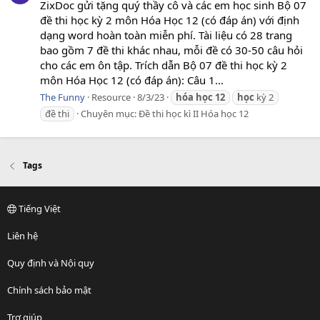
ZixDoc gửi tặng quý thầy cô và các em học sinh Bộ 07
đề thi học kỳ 2 môn Hóa Học 12 (có đáp án) với định
dạng word hoàn toàn miễn phí. Tài liệu có 28 trang
bao gồm 7 đề thi khác nhau, mỗi đề có 30-50 câu hỏi
cho các em ôn tập. Trích dẫn Bộ 07 đề thi học kỳ 2
môn Hóa Học 12 (có đáp án): Câu 1...
The Funny
Resource
8/3/23
hóa
học
12
học
kỳ 2
đề thi
Chuyên mục:
Đề thi học kì II Hóa học 12
Tags
Tiếng Việt
Liên hệ
Quy định và Nội quy
Chính sách bảo mật
Trợ giúp