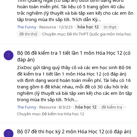
hoàn toàn miễn phí. Tài liệu có 5 trang gồm 40 câu
trắc nghiệm (lý thuyết và bài tập xen kẽ) cho các em ôn
tập trong mùa thi sắp tới. Trích dẫn Kỳ...
The Funny
Resource
12/3/23
hóa
học
12
tn thpt
đề thi thử
Chuyên mục:
Đề thi THPT Quốc gia môn Hóa học
Bộ 06 đề kiểm tra 1 tiết lần 1 môn Hóa Học 12 (có
T
đáp án)
ZixDoc gửi tặng quý thầy cô và các em học sinh Bộ 06
đề kiểm tra 1 tiết lần 1 môn Hóa Học 12 (có đáp án)
với định dạng word hoàn toàn miễn phí. Tài liệu có 16
trang gồm 6 đề khác nhau, mỗi đề có 30 câu hỏi trắc
nghiệm (lý thuyết và bài tập xen kẽ) cho các em ôn tập
trong mùa thi sắp tới. Trích...
The Funny
Resource
8/3/23
hóa
học
12
đề kiểm tra
Chuyên mục:
Đề kiểm tra Hóa học 12
Bộ 07 đề thi học kỳ 2 môn Hóa Học 12 (có đáp án)
T