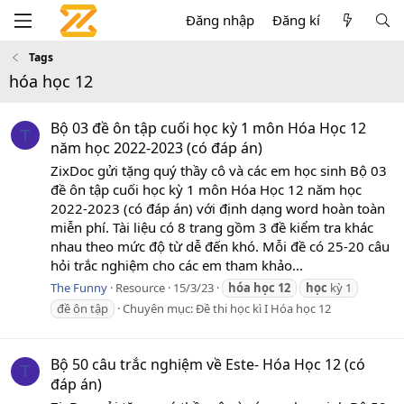
Đăng nhập
Đăng kí
Tags
hóa học 12
Bộ 03 đề ôn tập cuối học kỳ 1 môn Hóa Học 12
T
năm học 2022-2023 (có đáp án)
ZixDoc gửi tặng quý thầy cô và các em học sinh Bộ 03
đề ôn tập cuối học kỳ 1 môn Hóa Học 12 năm học
2022-2023 (có đáp án) với định dạng word hoàn toàn
miễn phí. Tài liệu có 8 trang gồm 3 đề kiểm tra khác
nhau theo mức độ từ dễ đến khó. Mỗi đề có 25-20 câu
hỏi trắc nghiệm cho các em tham khảo...
The Funny
Resource
15/3/23
hóa
học
12
học
kỳ 1
đề ôn tập
Chuyên mục:
Đề thi học kì I Hóa học 12
Bộ 50 câu trắc nghiệm về Este- Hóa Học 12 (có
T
đáp án)