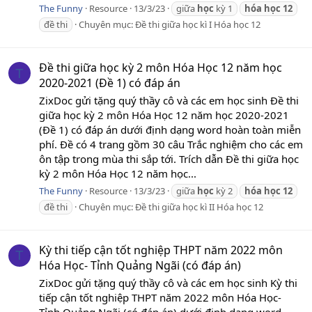
The Funny
Resource
13/3/23
giữa
học
kỳ 1
hóa
học
12
đề thi
Chuyên mục:
Đề thi giữa học kì I Hóa học 12
Đề thi giữa học kỳ 2 môn Hóa Học 12 năm học
T
2020-2021 (Đề 1) có đáp án
ZixDoc gửi tặng quý thầy cô và các em học sinh Đề thi
giữa học kỳ 2 môn Hóa Học 12 năm học 2020-2021
(Đề 1) có đáp án dưới định dạng word hoàn toàn miễn
phí. Đề có 4 trang gồm 30 câu Trắc nghiệm cho các em
ôn tập trong mùa thi sắp tới. Trích dẫn Đề thi giữa học
kỳ 2 môn Hóa Học 12 năm học...
The Funny
Resource
13/3/23
giữa
học
kỳ 2
hóa
học
12
đề thi
Chuyên mục:
Đề thi giữa học kì II Hóa học 12
Kỳ thi tiếp cận tốt nghiệp THPT năm 2022 môn
T
Hóa Học- Tỉnh Quảng Ngãi (có đáp án)
ZixDoc gửi tặng quý thầy cô và các em học sinh Kỳ thi
tiếp cận tốt nghiệp THPT năm 2022 môn Hóa Học-
Tỉnh Quảng Ngãi (có đáp án) dưới định dạng word