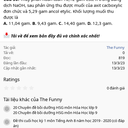
dịch NaOH, sau phản ứng thu được muối của axit cacboxylic
đơn chức và 5,29 gam ancol etylic. Khối lượng muối thu
được là
A.
11,04 gam.
B.
9,43 gam.
C.
14,40 gam.
D.
12,3 gam.
Tải về để xem bản đầy đủ và chính xác nhất!
Tác giả
The Funny
Tải về
0
Đọc
819
Đăng lần đầu
13/3/23
Cập nhật gần nhất
13/3/23
Ratings
0
0 đánh giá
.
0
Tài liệu khác của The Funny
0
s
20 Chuyên đề bồi dưỡng HSG môn Hóa Học lớp 9
a
icon tài liệu
o
20 Chuyên đề bồi dưỡng HSG môn Hóa Học lớp 9
Đề thi cuối học kỳ 1 môn Tiếng Anh 8 năm học 2019 - 2020 (có đáp
icon tài liệu
án)