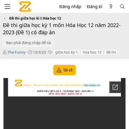
Đăng nhập
Đăng kí
Đề thi giữa học kì I Hóa học 12
Đề thi giữa học kỳ 1 môn Hóa Học 12 năm 2022-
2023 (Đề 1) có đáp án
Bạn phải đăng nhập để tải
T
C
T
The Funny
13/3/23
giữa học kỳ 1
hóa học 12
đề thi
á
r
a
c
e
g
g
a
s
Tải về
i
t
ả
i
o
n
d
a
t
e