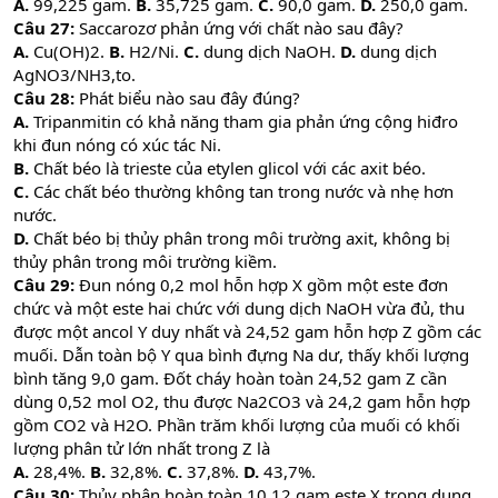
A.
99,225 gam.
B.
35,725 gam.
C.
90,0 gam.
D.
250,0 gam.
Câu 27:
Saccarozơ phản ứng với chất nào sau đây?
A.
Cu(OH)2.
B.
H2/Ni.
C.
dung dịch NaOH.
D.
dung dịch
AgNO3/NH3,to.
Câu 28:
Phát biểu nào sau đây đúng?
A.
Tripanmitin có khả năng tham gia phản ứng cộng hiđro
khi đun nóng có xúc tác Ni.
B.
Chất béo là trieste của etylen glicol với các axit béo.
C.
Các chất béo thường không tan trong nước và nhẹ hơn
nước.
D.
Chất béo bị thủy phân trong môi trường axit, không bị
thủy phân trong môi trường kiềm.
Câu 29:
Đun nóng 0,2 mol hỗn hợp X gồm một este đơn
chức và một este hai chức với dung dịch NaOH vừa đủ, thu
được một ancol Y duy nhất và 24,52 gam hỗn hợp Z gồm các
muối. Dẫn toàn bộ Y qua bình đựng Na dư, thấy khối lượng
bình tăng 9,0 gam. Đốt cháy hoàn toàn 24,52 gam Z cần
dùng 0,52 mol O2, thu được Na2CO3 và 24,2 gam hỗn hợp
gồm CO2 và H2O. Phần trăm khối lượng của muối có khối
lượng phân tử lớn nhất trong Z là
A.
28,4%.
B.
32,8%.
C.
37,8%.
D.
43,7%.
Câu 30:
Thủy phân hoàn toàn 10,12 gam este X trong dung