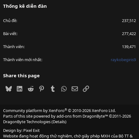
Thống kê diễn đàn
Chủ đề
237,512
Bài viết
277,422
Thành viên
139,471
Thành viên mới nhất
raykobegiris9
Share this page
Bluesky
LinkedIn
Reddit
Pinterest
Tumblr
WhatsApp
Email
Link
®
Community platform by XenForo
© 2010-2026 XenForo Ltd.
Parts of this site powered by
add-ons from DragonByte™
©2011-2026
DragonByte Technologies
(
Details
)
Design by:
Pixel Exit
Website đang hoạt động thử nghiệm, chờ giấy phép MXH của Bộ TT &