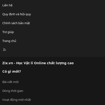
Liên hệ
Quy định và Nội quy
Chính sách bảo mật
Trợ giúp
Trang chủ
R
S
S
Zix.vn - Học Vật lí Online chất lượng cao
Có gì mới?
Bài viết mới
Dòng thời gian
Hoạt động mới nhất