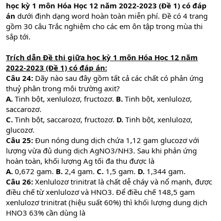
học kỳ 1 môn Hóa Học 12 năm 2022-2023 (Đề 1) có đáp
án
dưới định dạng word hoàn toàn miễn phí. Đề có 4 trang
gồm 30 câu Trắc nghiệm cho các em ôn tập trong mùa thi
sắp tới.
Trích dẫn Đề thi giữa học kỳ 1 môn Hóa Học 12 năm
2022-2023 (Đề 1) có đáp án:
Câu 24:
Dãy nào sau đây gồm tất cả các chất có phản ứng
thuỷ phân trong môi trường axit?
A.
Tinh bột, xenlulozơ, fructozơ.
B.
Tinh bột, xenlulozơ,
saccarozơ.
C.
Tinh bột, saccarozơ, fructozơ.
D.
Tinh bột, xenlulozơ,
glucozơ.
Câu 25:
Đun nóng dung dịch chứa 1,12 gam glucozơ với
lượng vừa đủ dung dịch AgNO3/NH3. Sau khi phản ứng
hoàn toàn, khối lượng Ag tối đa thu được là
A.
0,672 gam.
B.
2,4 gam.
C.
1,5 gam.
D.
1,344 gam.
Câu 26:
Xenlulozơ trinitrat là chất dễ cháy và nổ mạnh, được
điều chế từ xenlulozơ và HNO3. Để điều chế 148,5 gam
xenlulozơ trinitrat (hiệu suất 60%) thì khối lượng dung dịch
HNO3 63% cần dùng là