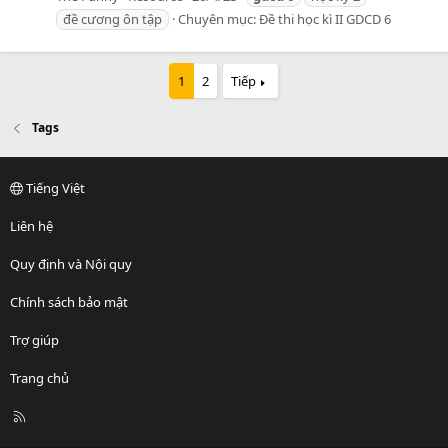
đề cương ôn tập
Chuyên mục:
Đề thi học kì II GDCD 6
1
2
Tiếp
Tags
Tiếng Việt
Liên hệ
Quy định và Nội quy
Chính sách bảo mật
Trợ giúp
Trang chủ
R
S