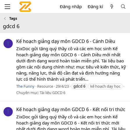
Đăng nhập
Đăng kí
Tags
gdcd 6
Kế hoạch giảng dạy môn GDCD 6 - Cánh Diều
T
ZixDoc gửi tặng quý thầy cô và các em học sinh Kế
hoạch giảng dạy môn GDCD 6 - Cánh Diều mới nhất
dưới định dạng word hoàn toàn miễn phí. Tài liệu bao
gồm các nội dung chính như: mục tiêu về kiến thức, kỹ
năng, năng lực, thái độ cần đạt và định hướng năng
lực có thể hình thành và phát triển...
The Funny
Resource
29/4/23
gdcd
6
kế hoạch dạy học
Chuyên mục:
Tài liệu GDCD 6
Kế hoạch giảng dạy môn GDCD 6 - Kết nối tri thức
T
ZixDoc gửi tặng quý thầy cô và các em học sinh Kế
hoạch giảng dạy môn GDCD 6 - Kết nối tri thức mới
nhất dưới định dạng word hoàn toàn miễn phí. Tài liệu