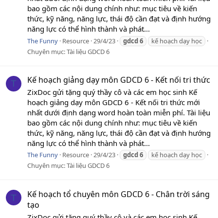
bao gồm các nội dung chính như: mục tiêu về kiến
thức, kỹ năng, năng lực, thái độ cần đạt và định hướng
năng lực có thể hình thành và phát...
The Funny
Resource
29/4/23
gdcd
6
kế hoạch dạy học
Chuyên mục:
Tài liệu GDCD 6
Kế hoạch giảng dạy môn GDCD 6 - Kết nối tri thức
T
ZixDoc gửi tặng quý thầy cô và các em học sinh Kế
hoạch giảng dạy môn GDCD 6 - Kết nối tri thức mới
nhất dưới định dạng word hoàn toàn miễn phí. Tài liệu
bao gồm các nội dung chính như: mục tiêu về kiến
thức, kỹ năng, năng lực, thái độ cần đạt và định hướng
năng lực có thể hình thành và phát...
The Funny
Resource
29/4/23
gdcd
6
kế hoạch dạy học
Chuyên mục:
Tài liệu GDCD 6
Kế hoạch tổ chuyên môn GDCD 6 - Chân trời sáng
T
tạo
ZixDoc gửi tặng quý thầy cô và các em học sinh Kế