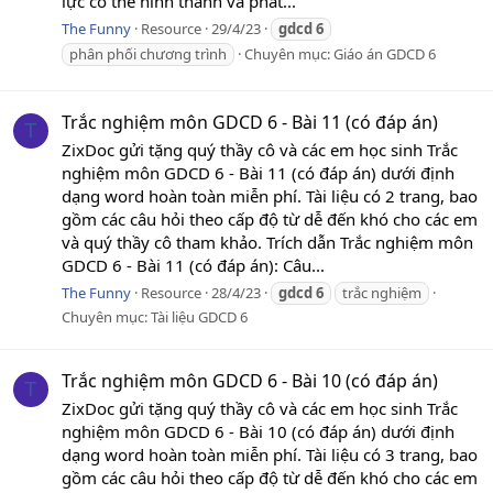
lực có thể hình thành và phát...
The Funny
Resource
29/4/23
gdcd
6
phân phối chương trình
Chuyên mục:
Giáo án GDCD 6
Trắc nghiệm môn GDCD 6 - Bài 11 (có đáp án)
T
ZixDoc gửi tặng quý thầy cô và các em học sinh Trắc
nghiệm môn GDCD 6 - Bài 11 (có đáp án) dưới định
dạng word hoàn toàn miễn phí. Tài liệu có 2 trang, bao
gồm các câu hỏi theo cấp độ từ dễ đến khó cho các em
và quý thầy cô tham khảo. Trích dẫn Trắc nghiệm môn
GDCD 6 - Bài 11 (có đáp án): Câu...
The Funny
Resource
28/4/23
gdcd
6
trắc nghiệm
Chuyên mục:
Tài liệu GDCD 6
Trắc nghiệm môn GDCD 6 - Bài 10 (có đáp án)
T
ZixDoc gửi tặng quý thầy cô và các em học sinh Trắc
nghiệm môn GDCD 6 - Bài 10 (có đáp án) dưới định
dạng word hoàn toàn miễn phí. Tài liệu có 3 trang, bao
gồm các câu hỏi theo cấp độ từ dễ đến khó cho các em