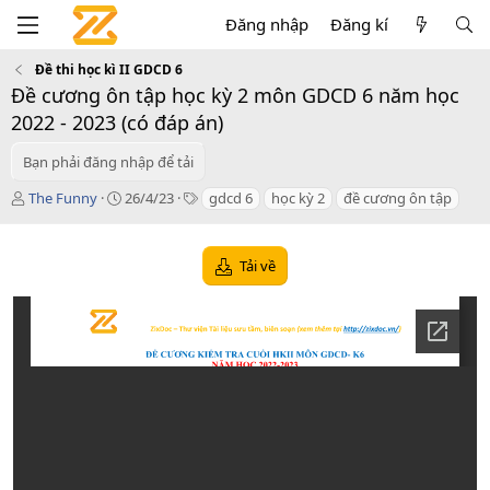
Đăng nhập
Đăng kí
Đề thi học kì II GDCD 6
Đề cương ôn tập học kỳ 2 môn GDCD 6 năm học
2022 - 2023 (có đáp án)
Bạn phải đăng nhập để tải
T
C
T
The Funny
26/4/23
gdcd 6
học kỳ 2
đề cương ôn tập
á
r
a
c
e
g
g
a
s
Tải về
i
t
ả
i
o
n
d
a
t
e