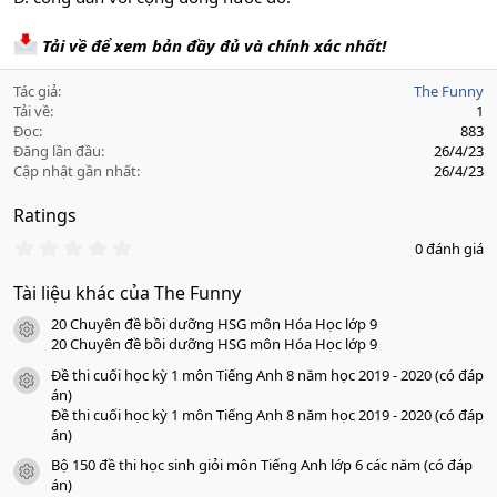
Tải về để xem bản đầy đủ và chính xác nhất!
Tác giả
The Funny
Tải về
1
Đọc
883
Đăng lần đầu
26/4/23
Cập nhật gần nhất
26/4/23
Ratings
0
0 đánh giá
.
0
Tài liệu khác của The Funny
0
s
20 Chuyên đề bồi dưỡng HSG môn Hóa Học lớp 9
a
icon tài liệu
o
20 Chuyên đề bồi dưỡng HSG môn Hóa Học lớp 9
Đề thi cuối học kỳ 1 môn Tiếng Anh 8 năm học 2019 - 2020 (có đáp
icon tài liệu
án)
Đề thi cuối học kỳ 1 môn Tiếng Anh 8 năm học 2019 - 2020 (có đáp
án)
Bộ 150 đề thi học sinh giỏi môn Tiếng Anh lớp 6 các năm (có đáp
icon tài liệu
án)