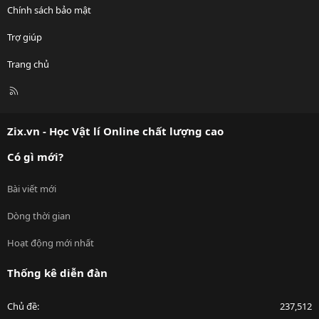
Chính sách bảo mật
Trợ giúp
Trang chủ
R
S
S
Zix.vn - Học Vật lí Online chất lượng cao
Có gì mới?
Bài viết mới
Dòng thời gian
Hoạt động mới nhất
Thống kê diễn đàn
Chủ đề
237,512