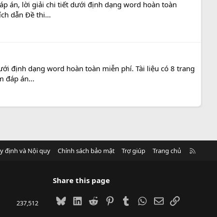
p án, lời giải chi tiết dưới định dạng word hoàn toàn
ch dẫn Đề thi...
ưới định dạng word hoàn toàn miễn phí. Tài liệu có 8 trang
m đáp án...
R
y định và Nội quy
Chính sách bảo mật
Trợ giúp
Trang chủ
S
S
Share this page
Bluesky
LinkedIn
Reddit
Pinterest
Tumblr
WhatsApp
Email
Link
237,512