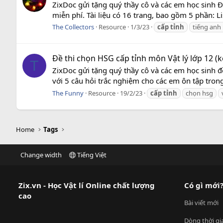
ZixDoc gửi tặng quý thầy cô và các em học sinh Đề
miễn phí. Tài liệu có 16 trang, bao gồm 5 phần: L
The Collectors
Resource
1/3/23
cấp
tỉnh
tiếng anh
Đề thi chọn HSG cấp tỉnh môn Vật lý lớp 12 (kè
T
ZixDoc gửi tặng quý thầy cô và các em học sinh đề
với 5 câu hỏi trắc nghiệm cho các em ôn tập trong
The Funny
Resource
19/2/23
cấp
tỉnh
chọn hsg
Home
Tags
Change width
Tiếng Việt
Zix.vn - Học Vật lí Online chất lượng
Có gì mới
cao
Bài viết mới
Dòng thời gi