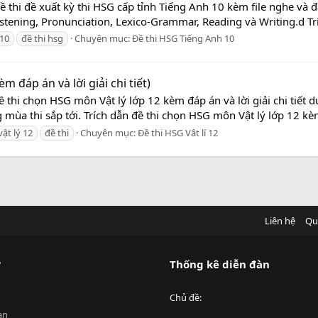
 thi đề xuất kỳ thi HSG cấp tỉnh Tiếng Anh 10 kèm file nghe và đá
istening, Pronunciation, Lexico-Grammar, Reading và Writing.d Trí
 10
đề thi hsg
Chuyên mục:
Đề thi HSG Tiếng Anh 10
m đáp án và lời giải chi tiết)
 thi chọn HSG môn Vật lý lớp 12 kèm đáp án và lời giải chi tiết d
 mùa thi sắp tới. Trích dẫn đề thi chọn HSG môn Vật lý lớp 12 kè
vật lý 12
đề thi
Chuyên mục:
Đề thi HSG Vât lí 12
Liên hệ
Qu
?
Thống kê diễn đàn
Chủ đề
an