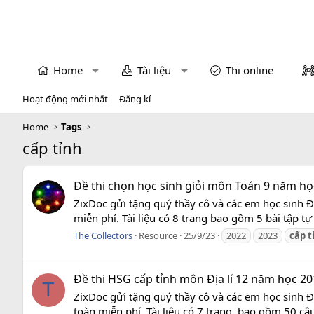
Home
Tài liệu
Thi online
Hoạt động mới nhất
Đăng kí
Home
Tags
cấp tỉnh
Đề thi chọn học sinh giỏi môn Toán 9 năm học 
ZixDoc gửi tặng quý thầy cô và các em học sinh Đ
miễn phí. Tài liệu có 8 trang bao gồm 5 bài tập tự
The Collectors
Resource
25/9/23
2022
2023
cấp
t
Đề thi HSG cấp tỉnh môn Địa lí 12 năm học 20
T
ZixDoc gửi tặng quý thầy cô và các em học sinh
toàn miễn phí. Tài liệu có 7 trang, bao gồm 50 câu