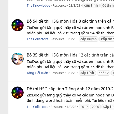
The Knowledge
Resource
28/3/23
cấp
tỉnh
đề thi 
Bộ 54 đề thi HSG môn Hóa 8 các tỉnh trên cả nư
ZixDoc gửi tặng quý thầy cô và các em học sinh 
miễn phí. Tài liệu có 235 trang gồm 54 đề thi than
The Collectors
Resource
3/3/23
cấp
huyện
cấp
tỉn
Bộ 35 đề thi HSG môn Hóa 12 các tỉnh trên cả n
ZixDoc gửi tặng quý thầy cô và các em học sinh 
miễn phí. Tài liệu có 356 trang gồm 35 đề thi than
Tăng Hải Tuân
Resource
3/3/23
cấp
tỉnh
hoá 12
Đề thi HSG cấp tỉnh Tiếng Anh 12 năm 2019-2
ZixDoc gửi tặng quý thầy cô và các em học sinh 
định dạng word hoàn toàn miễn phí. Tài liệu (mã 
The Collectors
Resource
1/3/23
2019
2020
cấp
tỉ