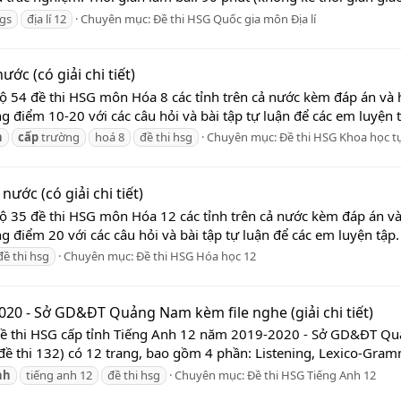
hgs
địa lí 12
Chuyên mục:
Đề thi HSG Quốc gia môn Địa lí
ớc (có giải chi tiết)
Bộ 54 đề thi HSG môn Hóa 8 các tỉnh trên cả nước kèm đáp án và 
g điểm 10-20 với các câu hỏi và bài tập tự luận để các em luyện t
h
cấp
trường
hoá 8
đề thi hsg
Chuyên mục:
Đề thi HSG Khoa học t
ước (có giải chi tiết)
Bộ 35 đề thi HSG môn Hóa 12 các tỉnh trên cả nước kèm đáp án và
g điểm 20 với các câu hỏi và bài tập tự luận để các em luyện tập. 
đề thi hsg
Chuyên mục:
Đề thi HSG Hóa học 12
020 - Sở GD&ĐT Quảng Nam kèm file nghe (giải chi tiết)
Đề thi HSG cấp tỉnh Tiếng Anh 12 năm 2019-2020 - Sở GD&ĐT Quảng
đề thi 132) có 12 trang, bao gồm 4 phần: Listening, Lexico-Gramm
nh
tiếng anh 12
đề thi hsg
Chuyên mục:
Đề thi HSG Tiếng Anh 12