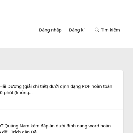
Đăng nhập
Đăng kí
Tìm kiếm
Hải Dương (giải chi tiết) dưới định dạng PDF hoàn toàn
50 phút (không...
GD&ĐT Quảng Nam kèm đáp án dưới định dạng word hoàn
đề). Trích dẫn Đề...