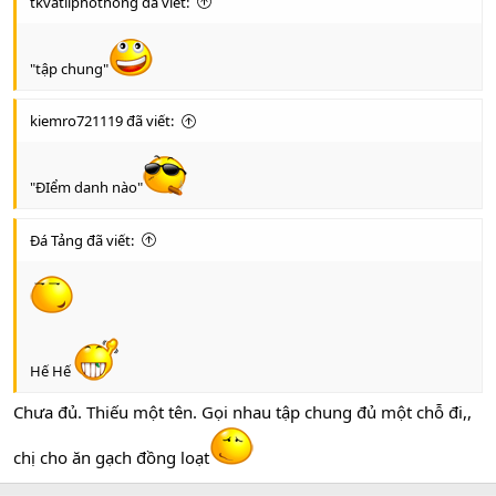
tkvatliphothong đã viết:
"tập chung"
kiemro721119 đã viết:
"ĐIểm danh nào"
Đá Tảng đã viết:
Hế Hế
Chưa đủ. Thiếu một tên. Gọi nhau tập chung đủ một chỗ đi,,
chị cho ăn gạch đồng loạt