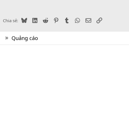
Bluesky
LinkedIn
Reddit
Pinterest
Tumblr
WhatsApp
Email
Link
Chia sẻ:
Quảng cáo