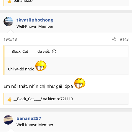
banana257
R
e
a
c
tkvatliphothong
t
Well-Known Member
i
o
19/5/13
#143
n
s
:
__Black_Cat____! đã viết:
Chị 94 đó nhóc
Em nói thật, nhìn chị như gái lớp 9
__Black_Cat____!
và
kiemro721119
R
e
a
c
banana257
t
Well-Known Member
i