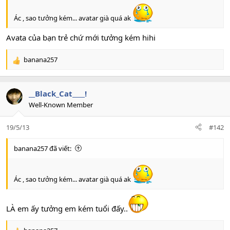
Ác , sao tưởng kém... avatar già quá ak
Avata của bạn trẻ chứ mới tưởng kém hihi
banana257
R
e
a
c
__Black_Cat____!
t
Well-Known Member
i
o
19/5/13
#142
n
s
:
banana257 đã viết:
Ác , sao tưởng kém... avatar già quá ak
LÀ em ấy tưởng em kém tuổi đấy..