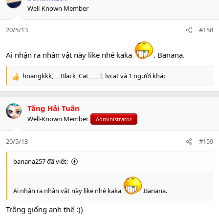
Well-Known Member
20/5/13
#158
Ai nhận ra nhân vật này like nhé kaka
. Banana.
hoangkkk
,
__Black_Cat____!
,
lvcat
và 1 người khác
R
e
a
c
Tăng Hải Tuân
t
Well-Known Member
Administrator
i
o
n
20/5/13
#159
s
:
banana257 đã viết:
Ai nhận ra nhân vật này like nhé kaka
.Banana.
Trông giống anh thế :))