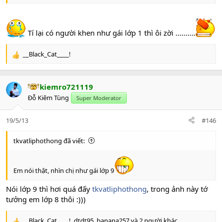
Tí lại có người khen như gái lớp 1 thì ôi zời ..........
__Black_Cat____!
R
e
a
c
kiemro721119
t
Đỗ Kiêm Tùng
Super Moderator
i
o
n
19/5/13
#146
s
:
tkvatliphothong đã viết:
Em nói thật, nhìn chị như gái lớp 9
Nói lớp 9 thì hơi quá đấy
tkvatliphothong
, trong ảnh này tớ
tưởng em lớp 8 thôi :)))
__Black_Cat____!
,
dtdt95
,
banana257
và 2 người khác