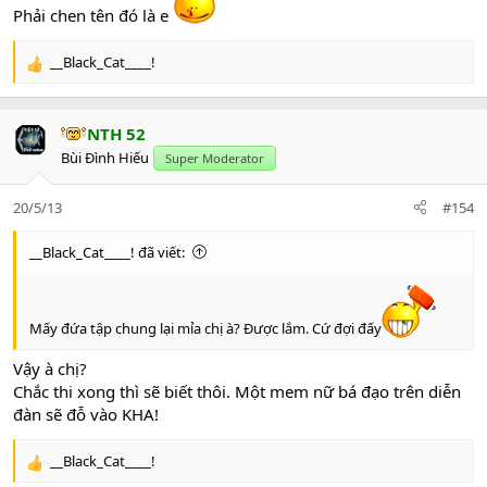
Phải chen tên đó là e
__Black_Cat____!
R
e
a
c
NTH 52
t
Bùi Đình Hiếu
Super Moderator
i
o
n
20/5/13
#154
s
:
__Black_Cat____! đã viết:
Mấy đứa tập chung lại mỉa chị à? Được lắm. Cứ đợi đấy
Vậy à chị?
Chắc thi xong thì sẽ biết thôi. Một mem nữ bá đạo trên diễn
đàn sẽ đỗ vào KHA!
__Black_Cat____!
R