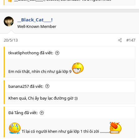
R
e
a
c
__Black_Cat____!
t
Well-Known Member
i
o
20/5/13
#147
n
s
:
tkvatliphothong đã viết:
Em nói thật, nhìn chị như gái lớp 9
banana257 đã viết:
Khen quá, Chị ấy bay lạc đường giờ :))
Đá Tảng đã viết:
Tí lại có người khen như gái lớp 1 thì ôi zời ..........