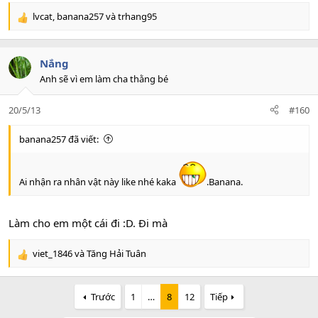
lvcat
,
banana257
và
trhang95
R
e
a
c
Nắng
t
Anh sẽ vì em làm cha thằng bé
i
o
20/5/13
#160
n
s
:
banana257 đã viết:
Ai nhận ra nhân vật này like nhé kaka
.Banana.
Làm cho em một cái đi :D. Đi mà
viet_1846
và
Tăng Hải Tuân
R
e
a
Trước
1
…
8
12
Tiếp
c
t