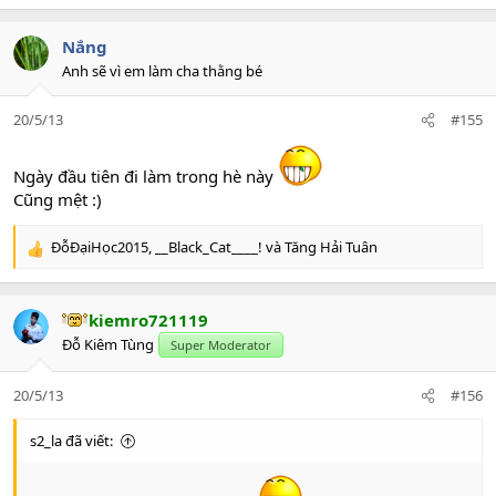
e
a
c
Nắng
t
Anh sẽ vì em làm cha thằng bé
i
o
20/5/13
#155
n
s
:
Ngày đầu tiên đi làm trong hè này
Cũng mệt :)
ĐỗĐạiHọc2015
,
__Black_Cat____!
và
Tăng Hải Tuân
R
e
a
c
kiemro721119
t
Đỗ Kiêm Tùng
Super Moderator
i
o
n
20/5/13
#156
s
:
s2_la đã viết: