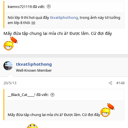
kiemro721119 đã viết:
Nói lớp 9 thì hơi quá đấy
tkvatliphothong
, trong ảnh này tớ tưởng
em lớp 8 thôi :)))
Mấy đứa tập chung lại mỉa chị à? Được lắm. Cứ đợi đấy
tkvatliphothong
Well-Known Member
20/5/13
#148
__Black_Cat____! đã viết:
Mấy đứa tập chung lại mỉa chị à? Được lắm. Cứ đợi đấy