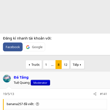
Đăng kí nhanh tài khoản với
Facebook
Google
Trước
1
…
8
12
Tiếp
Đá Tảng
Tuệ Quang
Moderator
19/5/13
#141
banana257 đã viết: