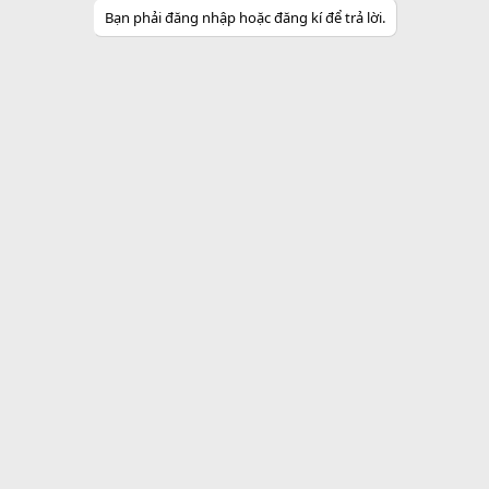
i
Bạn phải đăng nhập hoặc đăng kí để trả lời.
o
n
s
: