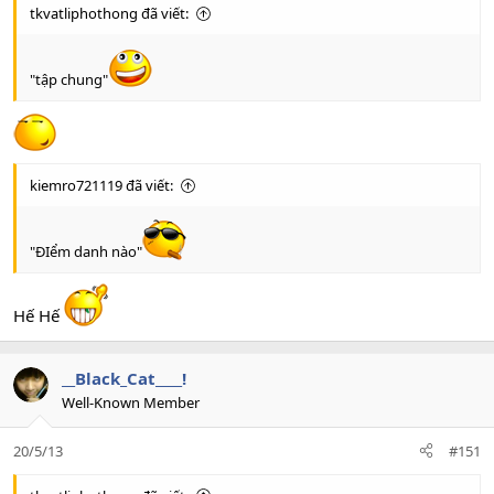
tkvatliphothong đã viết:
"tập chung"
kiemro721119 đã viết:
"ĐIểm danh nào"
Hế Hế
__Black_Cat____!
Well-Known Member
20/5/13
#151