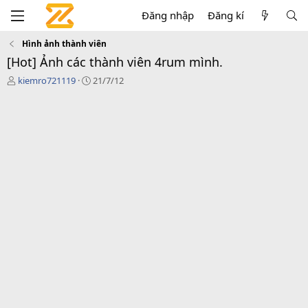
Đăng nhập
Đăng kí
Hình ảnh thành viên
[Hot] Ảnh các thành viên 4rum mình.
T
N
kiemro721119
21/7/12
h
g
r
à
e
y
a
g
d
ử
s
i
t
a
r
t
e
r