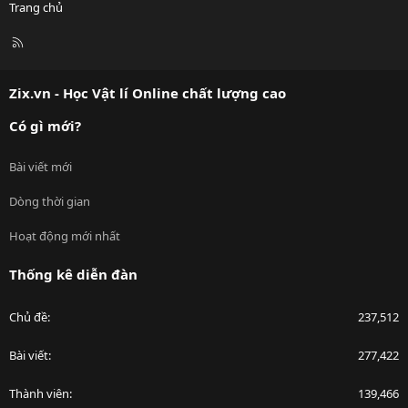
Trang chủ
R
S
S
Zix.vn - Học Vật lí Online chất lượng cao
Có gì mới?
Bài viết mới
Dòng thời gian
Hoạt động mới nhất
Thống kê diễn đàn
Chủ đề
237,512
Bài viết
277,422
Thành viên
139,466