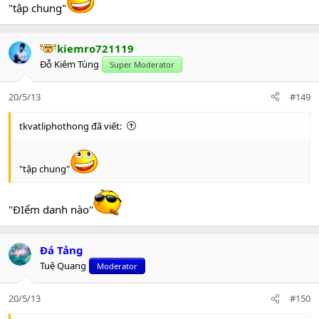
"tập chung"
kiemro721119
Đỗ Kiêm Tùng
Super Moderator
20/5/13
#149
tkvatliphothong đã viết:
"tập chung"
"ĐIểm danh nào"
Đá Tảng
Tuệ Quang
Moderator
20/5/13
#150