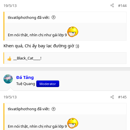
o
19/5/13
#144
n
s
:
tkvatliphothong đã viết:
Em nói thật, nhìn chị như gái lớp 9
Khen quá, Chị ấy bay lạc đường giờ :))
__Black_Cat____!
R
e
a
c
Đá Tảng
t
Tuệ Quang
Moderator
i
o
n
19/5/13
#145
s
:
tkvatliphothong đã viết:
Em nói thật, nhìn chị như gái lớp 9