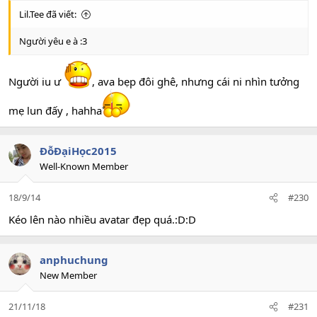
Lil.Tee đã viết:
Thấy đông vui quá, góp cái cho vui
Người yêu e à :3
Người iu ư
, ava bẹp đôi ghê, nhưng cái ni nhìn tưởng
mẹ lun đấy , hahha
ĐỗĐạiHọc2015
Well-Known Member
18/9/14
#230
Kéo lên nào nhiều avatar đẹp quá.:D:D
anphuchung
New Member
21/11/18
#231