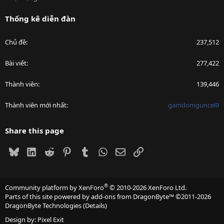
Thống kê diễn đàn
Chủ đề
237,512
Bài viết
277,422
Thành viên
139,446
Thành viên mới nhất
gamdomguncel9
Share this page
Bluesky
LinkedIn
Reddit
Pinterest
Tumblr
WhatsApp
Email
Link
®
Community platform by XenForo
© 2010-2026 XenForo Ltd.
Parts of this site powered by
add-ons from DragonByte™
©2011-2026
DragonByte Technologies
(
Details
)
Design by:
Pixel Exit