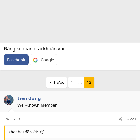
Đăng kí nhanh tài khoản với
Facebook
Google
Trước
1
…
12
tien dung
Well-Known Member
19/11/13
#221
khanhdi đã viết: