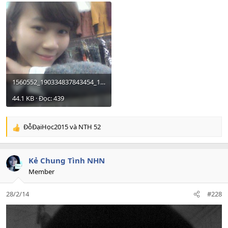
1560552_190334837843454_1012294270_n.jpg
44.1 KB · Đọc: 439
ĐỗĐạiHọc2015
và
NTH 52
R
e
a
c
Kẻ Chung Tình NHN
t
Member
i
o
28/2/14
#228
n
s
: