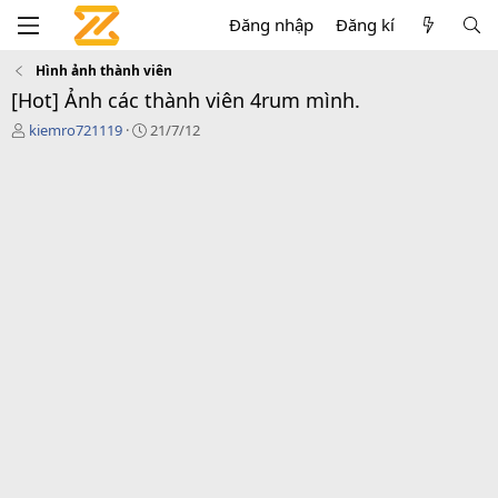
Đăng nhập
Đăng kí
Hình ảnh thành viên
[Hot] Ảnh các thành viên 4rum mình.
T
N
kiemro721119
21/7/12
h
g
r
à
e
y
a
g
d
ử
s
i
t
a
r
t
e
r