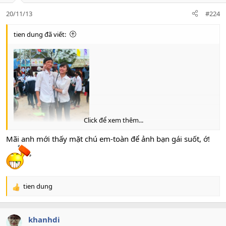
20/11/13
#224
tien dung đã viết:
Click để xem thêm...
Mãi anh mới thấy mặt chú em-toàn để ảnh bạn gái suốt, ớ!
tien dung
R
e
a
c
khanhdi