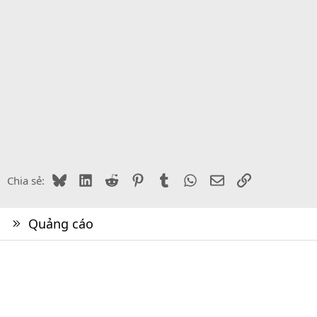
Bluesky
LinkedIn
Reddit
Pinterest
Tumblr
WhatsApp
Email
Link
Chia sẻ:
Quảng cáo