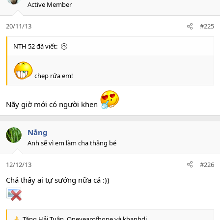
t
Active Member
i
o
20/11/13
#225
n
s
:
NTH 52 đã viết:
chẹp rứa em!
Nãy giờ mới có người khen
Nắng
Anh sẽ vì em làm cha thằng bé
12/12/13
#226
Chả thấy ai tự sướng nữa cả :))
Tăng Hải Tuân
,
Oneyearofhope
và
khanhdi