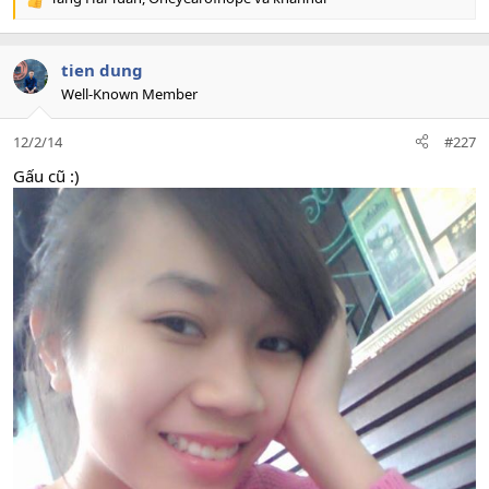
R
e
a
c
tien dung
t
Well-Known Member
i
o
12/2/14
#227
n
s
Gấu cũ :)
: