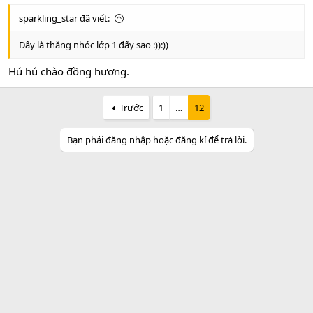
sparkling_star đã viết:
Đây là thằng nhóc lớp 1 đấy sao :)):))
Hú hú chào đồng hương.
Trước
1
…
12
Bạn phải đăng nhập hoặc đăng kí để trả lời.