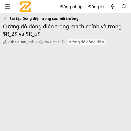
Đăng nhập
Đăng kí
Bài tập Dòng điện trong các môi trường
Cường độ dòng điện trong mạch chính và trong
$R_2$ và $R_p$
T
N
T
vuhaiquan_11b3
20/10/13
cường độ dòng điện
h
g
a
r
à
g
e
y
s
a
g
d
ử
s
i
t
a
r
t
e
r