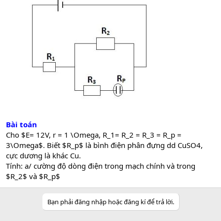
Bài toán
Cho $E= 12V, r = 1 \Omega, R_1= R_2 = R_3 = R_p =
3\Omega$. Biết $R_p$ là bình điện phân đựng dd CuSO4,
cực dương là khác Cu.
Tính: a/ cường độ dòng điện trong mạch chính và trong
$R_2$ và $R_p$
Bạn phải đăng nhập hoặc đăng kí để trả lời.