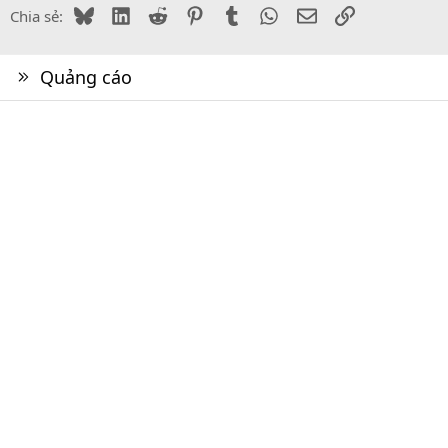
Bluesky
LinkedIn
Reddit
Pinterest
Tumblr
WhatsApp
Email
Link
Chia sẻ:
Quảng cáo