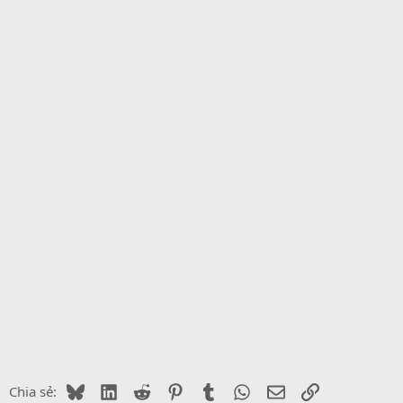
Bluesky
LinkedIn
Reddit
Pinterest
Tumblr
WhatsApp
Email
Link
Chia sẻ: