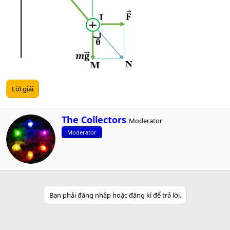
Lời giải
W
The Collectors
Moderator
r
Moderator
i
t
t
e
n
b
y
Bạn phải đăng nhập hoặc đăng kí để trả lời.