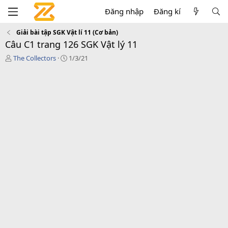
Đăng nhập
Đăng kí
Giải bài tập SGK Vật lí 11 (Cơ bản)
Câu C1 trang 126 SGK Vật lý 11
T
C
The Collectors
1/3/21
á
r
c
e
g
a
i
t
ả
i
o
n
d
a
t
e