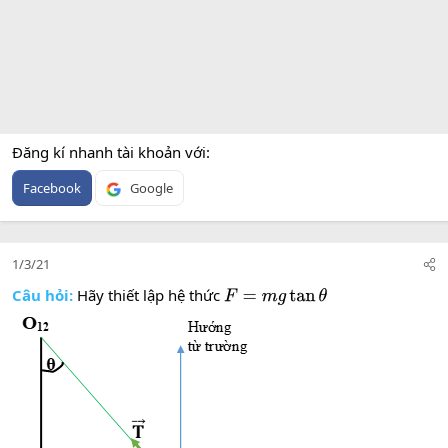
Đăng kí nhanh tài khoản với
Facebook
Google
1/3/21
Câu hỏi:
Hãy thiết lập hệ thức
F
=
m
g
tan
θ