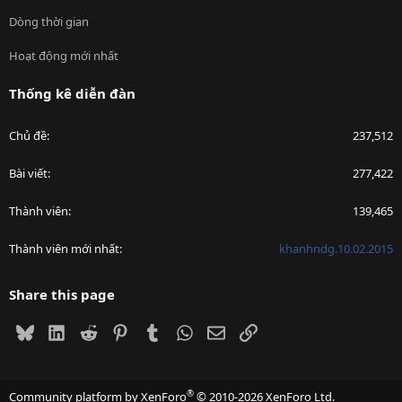
Dòng thời gian
Hoạt động mới nhất
Thống kê diễn đàn
Chủ đề
237,512
Bài viết
277,422
Thành viên
139,465
Thành viên mới nhất
khanhndg.10.02.2015
Share this page
Bluesky
LinkedIn
Reddit
Pinterest
Tumblr
WhatsApp
Email
Link
®
Community platform by XenForo
© 2010-2026 XenForo Ltd.