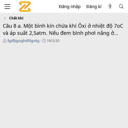
Đăng nhập
Đăng kí
Chất khí
Câu 8 a. Một bình kín chứa khí Ôxi ở nhiệt độ 7oC
và áp suất 2,5atm. Nếu đem bình phơi nắng ở...
T
N
fgdfjigsighdfilgsdg
19/2/20
h
g
r
à
e
y
a
g
d
ử
s
i
t
a
r
t
e
r