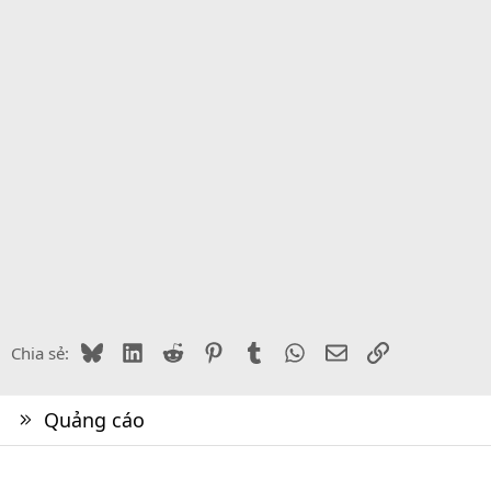
Bluesky
LinkedIn
Reddit
Pinterest
Tumblr
WhatsApp
Email
Link
Chia sẻ:
Quảng cáo