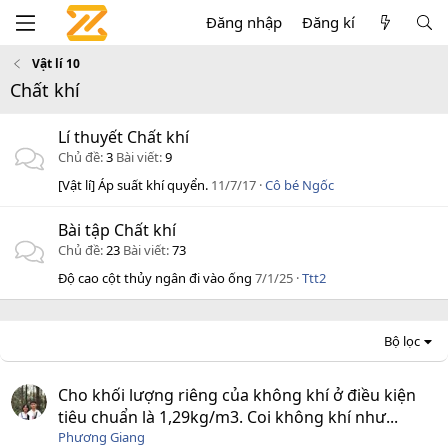
Đăng nhập
Đăng kí
Vật lí 10
Chất khí
Lí thuyết Chất khí
Chủ đề
3
Bài viết
9
[Vật lí] Áp suất khí quyển.
11/7/17
Cô bé Ngốc
Bài tập Chất khí
Chủ đề
23
Bài viết
73
Độ cao cột thủy ngân đi vào ống
7/1/25
Ttt2
Bộ lọc
Cho khối lượng riêng của không khí ở điều kiện
tiêu chuẩn là 1,29kg/m3. Coi không khí như...
Phương Giang