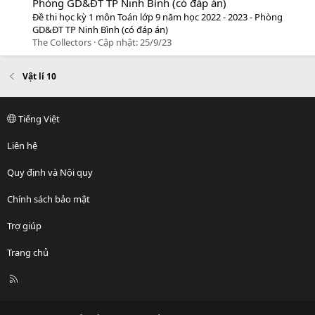
Phòng GD&ĐT TP Ninh Bình (có đáp án)
Đề thi học kỳ 1 môn Toán lớp 9 năm học 2022 - 2023 - Phòng
GD&ĐT TP Ninh Bình (có đáp án)
The Collectors
Cập nhật:
25/9/23
Vật lí 10
Tiếng Việt
Liên hệ
Quy định và Nội quy
Chính sách bảo mật
Trợ giúp
Trang chủ
R
S
S