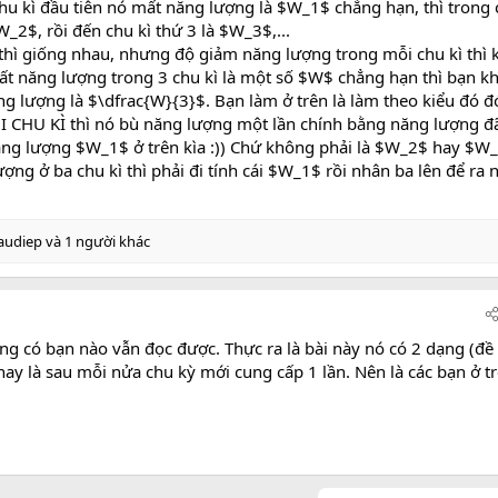
chu kì đầu tiên nó mất năng lượng là $W_1$ chẳng hạn, thì trong
_2$, rồi đến chu kì thứ 3 là $W_3$,...
thì giống nhau, nhưng độ giảm năng lượng trong mỗi chu kì thì 
ất năng lượng trong 3 chu kì là một số $W$ chẳng hạn thì bạn k
ng lượng là $\dfrac{W}{3}$. Bạn làm ở trên là làm theo kiểu đó đ
ỖI CHU KÌ thì nó bù năng lượng một lần chính bằng năng lượng đ
ăng lượng $W_1$ ở trên kìa :)) Chứ không phải là $W_2$ hay $W
ợng ở ba chu kì thì phải đi tính cái $W_1$ rồi nhân ba lên để ra 
audiep
và 1 người khác
ọng có bạn nào vẫn đọc được. Thực ra là bài này nó có 2 dạng (đề
 hay là sau mỗi nửa chu kỳ mới cung cấp 1 lần. Nên là các bạn ở t