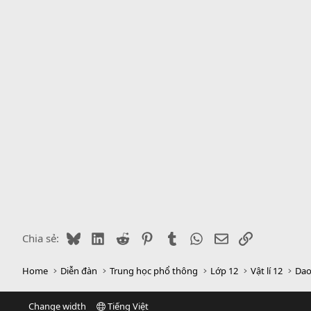
Bluesky
LinkedIn
Reddit
Pinterest
Tumblr
WhatsApp
Email
Link
Chia sẻ:
Home
Diễn đàn
Trung học phổ thông
Lớp 12
Vật lí 12
Dao
Change width
Tiếng Việt