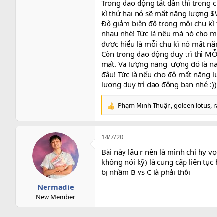
Trong dao động tắt dần thì trong 
kì thứ hai nó sẽ mất năng lượng $W
Độ giảm biên độ trong mỗi chu kì 
nhau nhé! Tức là nếu mà nó cho m
được hiểu là mỗi chu kì nó mất nă
Còn trong dao động duy trì thì M
mất. Và lượng năng lượng đó là n
đâu! Tức là nếu cho độ mất năng lư
lượng duy trì dao động bạn nhé :))
Phạm Minh Thuận
,
golden lotus
,
r
R
e
a
c
14/7/20
t
Bài này lâu r nên là mình chỉ hy v
i
o
không nói kỹ) là cung cấp liên tục
n
bị nhầm B vs C là phải thôi
s
Nermadie
:
New Member