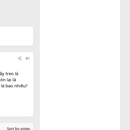
#1
y treo là
n lại là
 là bao nhiêu?
Sort by votes