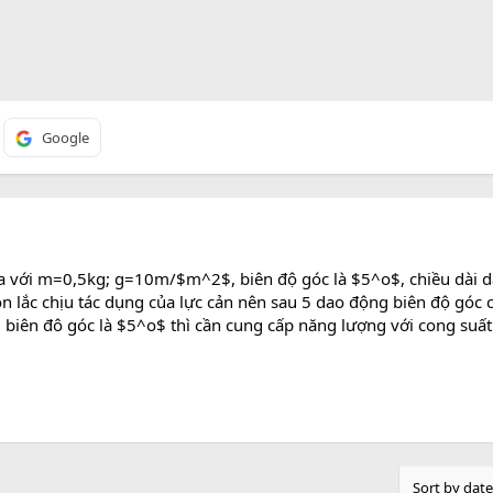
Google
a với m=0,5kg; g=10m/$m^2$, biên độ góc là $5^o$, chiều dài dâ
 lắc chịu tác dụng của lực cản nên sau 5 dao động biên độ góc cò
i biên đô góc là $5^o$ thì cần cung cấp năng lượng với cong suất
Sort by date