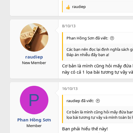
raudiep
R
e
a
c
8/10/13
t
i
Phan Hồng Sơn đã viết:
o
n
Các bạn nên đọc lại định nghĩa sách 
s
Đáp án nhiễu đấy bạn ạ!
raudiep
:
New Member
Cơ bản là mình cũng hỏi mấy đứa b
này có cả 1 lọa bài tương tự vậy và
16/10/13
P
raudiep đã viết:
Cơ bản là mình cũng hỏi mấy đứa bạn k
lọa bài tương tự vậy và mình toàn bị l
Phan Hồng Sơn
Member
Bạn phải hiểu thế này!