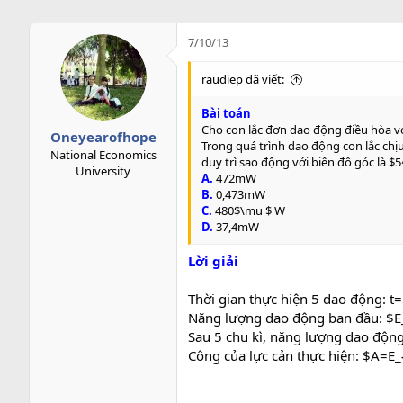
7/10/13
raudiep đã viết:
Bài toán
Cho con lắc đơn dao động điều hòa vớ
Oneyearofhope
Trong quá trình dao động con lắc chịu
National Economics
duy trì sao động với biên đô góc là $
University
A.
472mW
B.
0,473mW
C.
480$\mu $ W
D.
37,4mW
Lời giải
Thời gian thực hiện 5 dao động: t
Năng lượng dao động ban đầu: $E_
Sau 5 chu kì, năng lượng dao động
Công của lực cản thực hiện: $A=E_