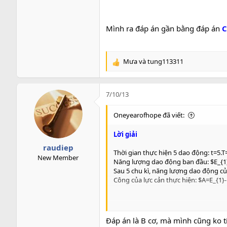
Mình ra đáp án gần bằng đáp án
C
Mưa
và
tung113311
R
e
a
c
7/10/13
t
i
Oneyearofhope đã viết:
o
n
Lời giải
s
raudiep
:
Thời gian thực hiện 5 dao động: t=5.T
New Member
Năng lượng dao động ban đầu: $E_{1}
Sau 5 chu kì, năng lượng dao động của
Công của lực cản thực hiện: $A=E_{1}-
Đáp án là B cơ, mà mình cũng ko tí