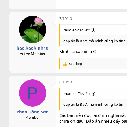
Mình ra đáp án gần bằng đáp án
C.
7/10/13
raudiep đã viết:
đáp án là B cơ, mà mình cũng ko tính r
hao.baobinh10
Mình ra xấp xỉ là C.
Active Member
raudiep
R
e
a
c
8/10/13
t
P
i
raudiep đã viết:
o
n
đáp án là B cơ, mà mình cũng ko tính r
s
Phan Hồng Sơn
:
Các bạn nên đọc lại định nghĩa sá
Member
chưa ổn đâu! Đáp án nhiễu đấy bạ