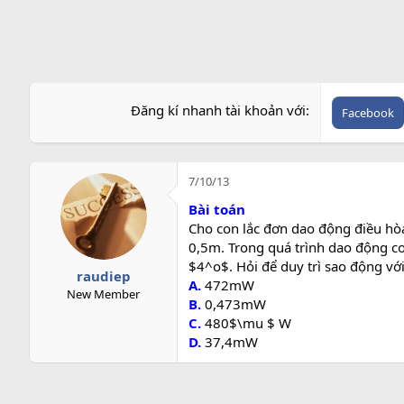
r
Đăng kí nhanh tài khoản với
Facebook
7/10/13
Bài toán
Cho con lắc đơn dao động điều hò
0,5m. Trong quá trình dao động con
$4^o$. Hỏi để duy trì sao động vớ
raudiep
A.
472mW
New Member
B.
0,473mW
C.
480$\mu $ W
D.
37,4mW