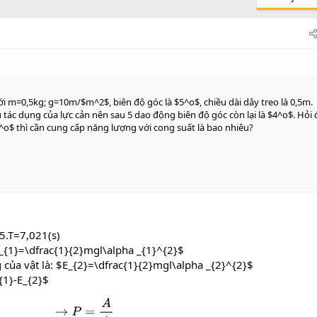
i m=0,5kg; g=10m/$m^2$, biên độ góc là $5^o$, chiều dài dây treo là 0,5m.
 tác dụng của lực cản nên sau 5 dao động biên độ góc còn lại là $4^o$. Hỏi 
5^o$ thì cần cung cấp năng lượng với cong suất là bao nhiêu?
=5.T=7,021(s)
{1}=\dfrac{1}{2}mgl\alpha _{1}^{2}$
 của vật là: $E_{2}=\dfrac{1}{2}mgl\alpha _{2}^{2}$
{1}-E_{2}$
→
P
=
A
t