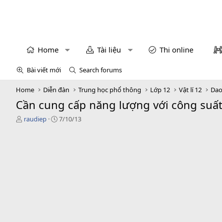
Home
Tài liệu
Thi online
Bài viết mới
Search forums
Home
Diễn đàn
Trung học phổ thông
Lớp 12
Vật lí 12
Dao
Cần cung cấp năng lượng với công suất
T
N
raudiep
7/10/13
h
g
r
à
e
y
a
g
d
ử
s
i
t
a
r
t
e