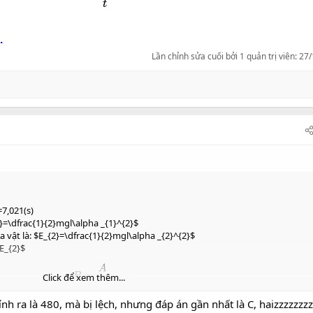
.
Lần chỉnh sửa cuối bởi 1 quản trị viên:
27/
=7,021(s)
=\dfrac{1}{2}mgl\alpha _{1}^{2}$
 vật là: $E_{2}=\dfrac{1}{2}mgl\alpha _{2}^{2}$
E_{2}$
→
P
=
A
t
Click để xem thêm...
nh ra là 480, mà bị lệch, nhưng đáp án gần nhất là C, haizzzzzzz